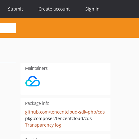
Submit
Create account
Sign in
Maintainers
Package info
github.com/tencentcloud-sdk-php/cds
pkg:composer/tencentcloud/cds
Transparency log