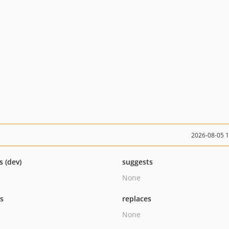
2026-08-05 
s (dev)
suggests
None
ts
replaces
None