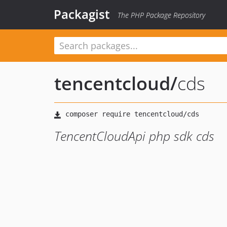
Packagist
The PHP Package Repository
tencentcloud
/
cds
TencentCloudApi php sdk cds