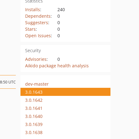
Statistics
Installs
:
240
Dependents
:
0
Suggesters
:
0
Stars
:
0
Open Issues
:
0
Security
Advisories
:
0
Aikido package health analysis
18:50 UTC
dev-master
3.0.1643
3.0.1642
3.0.1641
3.0.1640
3.0.1639
3.0.1638