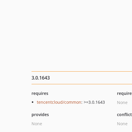
3.0.1643
requires
require
tencentcloud/common
: >=3.0.1643
None
provides
conflic
None
None