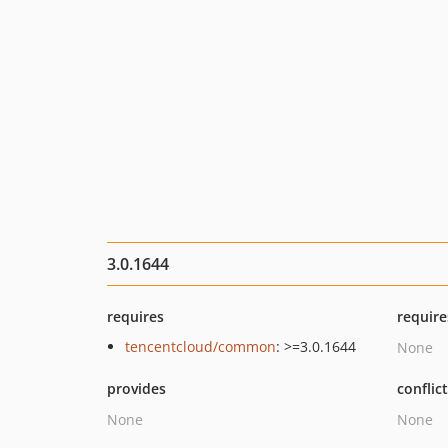
3.0.1644
requires
require
tencentcloud/common
: >=3.0.1644
None
provides
conflic
None
None