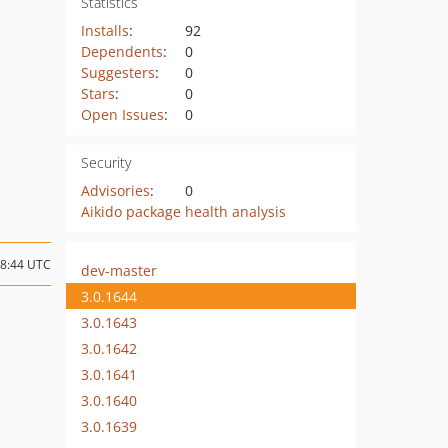
Statistics
Installs
:
92
Dependents
:
0
Suggesters
:
0
Stars
:
0
Open Issues
:
0
Security
Advisories
:
0
Aikido package health analysis
18:44 UTC
dev-master
3.0.1644
3.0.1643
3.0.1642
3.0.1641
3.0.1640
3.0.1639