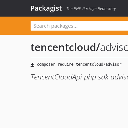
Packagist
The PHP Package Repository
tencentcloud
/
advis
TencentCloudApi php sdk advis