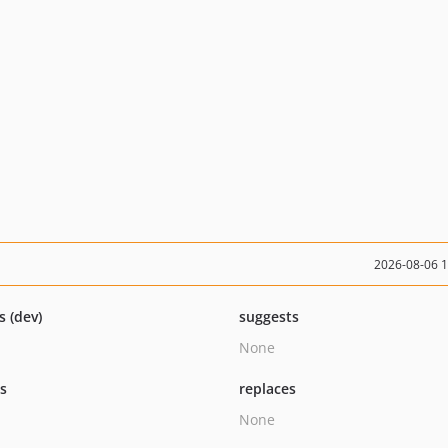
2026-08-06 
s (dev)
suggests
None
ts
replaces
None