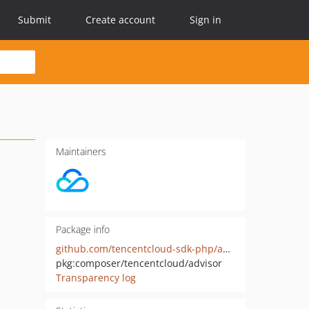
Submit
Create account
Sign in
Maintainers
Package info
github.com/tencentcloud-sdk-php/advisor
pkg:composer/tencentcloud/advisor
Transparency log