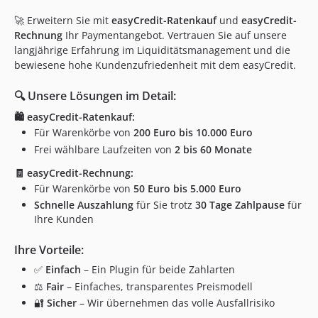
dev-fix-agreement-validation
🚀 Erweitern Sie mit
easyCredit-Ratenkauf
und
easyCredit-
dev-instant-auth
Rechnung
Ihr Paymentangebot. Vertrauen Sie auf unsere
dev-playwright
langjährige Erfahrung im Liquiditätsmanagement und die
bewiesene hohe Kundenzufriedenheit mit dem easyCredit.
dev-express-checkout
dev-automate
🔍 Unsere Lösungen im Detail:
dev-api-v2
🛍️ easyCredit-Ratenkauf:
dev-brand-relaunch
Für Warenkörbe von
200 Euro bis 10.000 Euro
dev-zins-flex
Frei wählbare Laufzeiten von
2 bis 60 Monate
🧾 easyCredit-Rechnung:
Für Warenkörbe von
50 Euro bis 5.000 Euro
Schnelle Auszahlung
für Sie trotz
30 Tage Zahlpause
für
Ihre Kunden
Ihre Vorteile:
✅
Einfach
– Ein Plugin für beide Zahlarten
⚖️
Fair
– Einfaches, transparentes Preismodell
🔐
Sicher
– Wir übernehmen das volle Ausfallrisiko