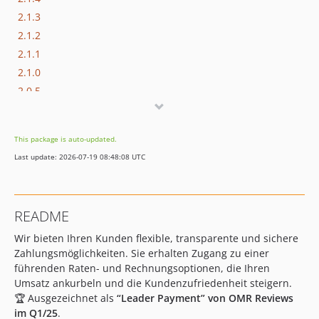
2.1.3
2.1.2
2.1.1
2.1.0
2.0.5
2.0.4
2.0.3
This package is auto-updated.
2.0.2
Last update: 2026-07-19 08:48:08 UTC
2.0.1
2.0.0
1.3.10
README
1.3.9
Wir bieten Ihren Kunden flexible, transparente und sichere
1.3.8
Zahlungsmöglichkeiten. Sie erhalten Zugang zu einer
1.3.7
führenden Raten- und Rechnungsoptionen, die Ihren
1.3.6
Umsatz ankurbeln und die Kundenzufriedenheit steigern.
1.3.5
🏆 Ausgezeichnet als
“Leader Payment” von OMR Reviews
dev-accessibility
im Q1/25
.