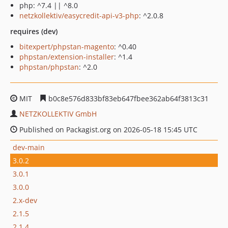
php: ^7.4 || ^8.0
netzkollektiv/easycredit-api-v3-php
: ^2.0.8
requires (dev)
bitexpert/phpstan-magento
: ^0.40
phpstan/extension-installer
: ^1.4
phpstan/phpstan
: ^2.0
MIT
b0c8e576d833bf83eb647fbee362ab64f3813c31
NETZKOLLEKTIV GmbH
Published on Packagist.org on 2026-05-18 15:45 UTC
dev-main
3.0.2
3.0.1
3.0.0
2.x-dev
2.1.5
2.1.4