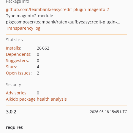
Package info
github.com/teambank/easycredit-plugin-magento-2
Type:
magento2-module
pkg:composer/teambank/ratenkaufbyeasycredit-plugin-magento-2
Transparency log
Statistics
Installs
:
26 662
Dependents
:
0
Suggesters
:
0
Stars
:
4
Open Issues
:
2
Security
Advisories
:
0
Aikido package health analysis
3.0.2
2026-05-18 15:45 UTC
requires