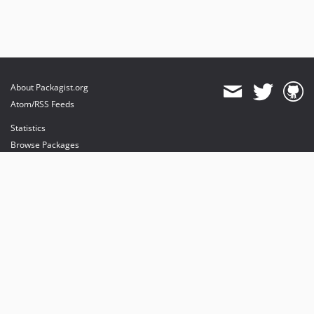
About Packagist.org
Atom/RSS Feeds
Statistics
Browse Packages
API
Mirrors
Status
Dashboard
provides maintenance and hosting
provides bandwidth and CDN