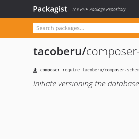
Packagist
The PHP Package Repository
tacoberu
/
composer
Initiate versioning the database