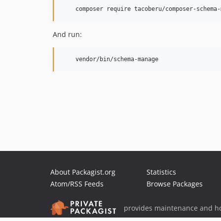
And run:
About Packagist.org
Statistics
Atom/RSS Feeds
Browse Packages
provides maintenance and ho