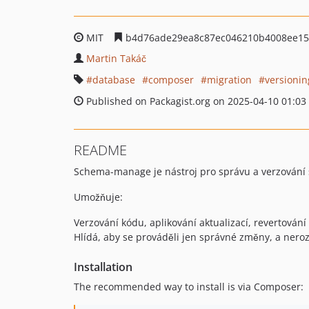
MIT
b4d76ade29ea8c87ec046210b4008ee15
Martin Takáč
database
composer
migration
versionin
Published on Packagist.org on 2025-04-10 01:03
README
Schema-manage je nástroj pro správu a verzování
Umožňuje:
Verzování kódu, aplikování aktualizací, revertován
Hlídá, aby se prováděli jen správné změny, a ner
Installation
The recommended way to install is via Composer: