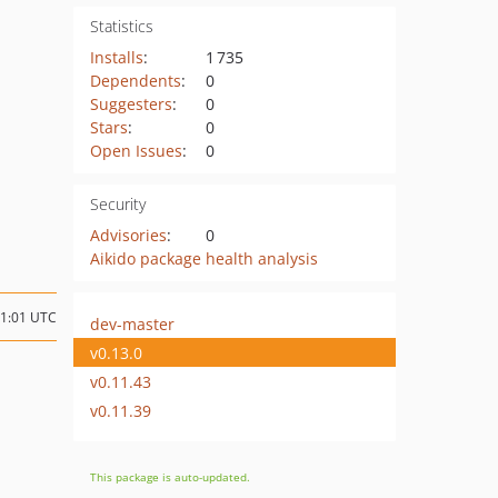
Statistics
Installs
:
1 735
Dependents
:
0
Suggesters
:
0
Stars
:
0
Open Issues
:
0
Security
Advisories
:
0
Aikido package health analysis
01:01 UTC
dev-master
v0.13.0
v0.11.43
v0.11.39
This package is auto-updated.