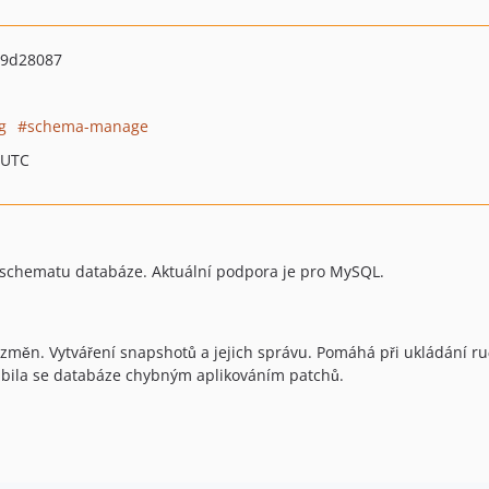
9d28087
g
schema-manage
 UTC
 schematu databáze. Aktuální podpora je pro MySQL.
í změn. Vytváření snapshotů a jejich správu. Pomáhá při ukládání r
ozbila se databáze chybným aplikováním patchů.