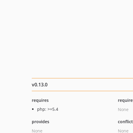
v0.13.0
requires
require
php: >=5.4
None
provides
conflic
None
None