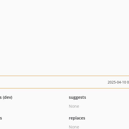
2025-04-10 
s (dev)
suggests
None
ts
replaces
None