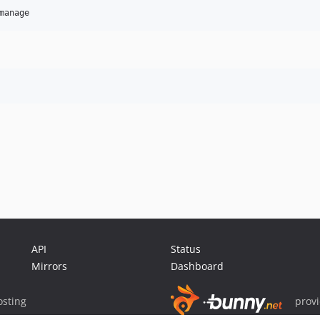
API
Status
Mirrors
Dashboard
sting
prov