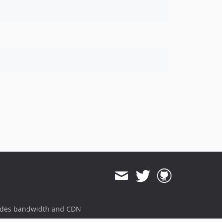
ides bandwidth and CDN