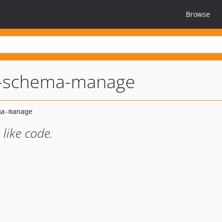
Browse
-schema-manage
 like code.