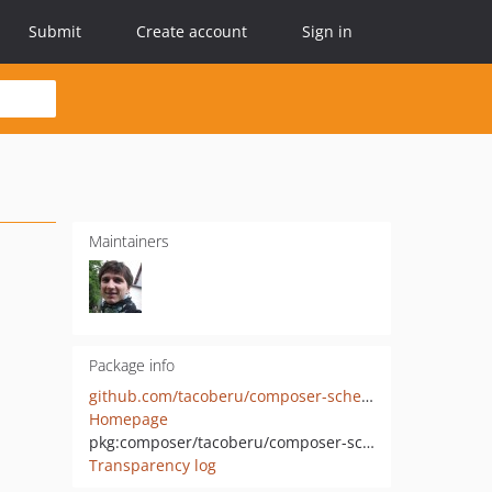
Submit
Create account
Sign in
Maintainers
Package info
github.com/tacoberu/composer-schema-manage
Homepage
pkg:composer/tacoberu/composer-schema-manage
Transparency log