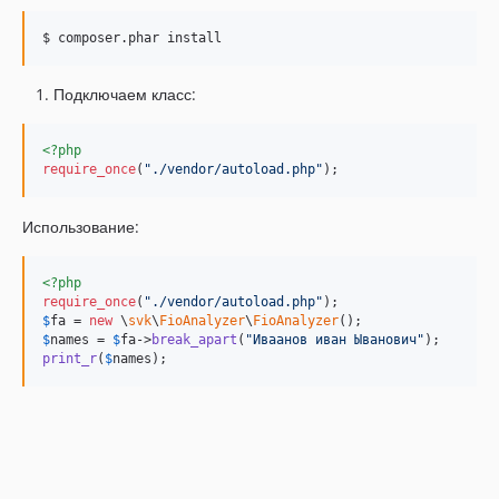
$ composer.phar install
Подключаем класс:
<?php
require_once
(
"
./vendor/autoload.php
"
);
Использование:
<?php
require_once
(
"
./vendor/autoload.php
"
$
fa
 = 
new
 \
svk
\
FioAnalyzer
\
FioAnalyzer
$
names
 = 
$
fa
->
break_apart
(
"
Иваанов иван Ыванович
"
print_r
(
$
names
);