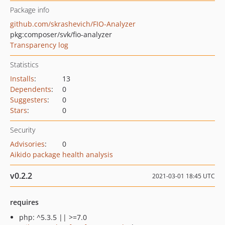
Package info
github.com/skrashevich/FIO-Analyzer
pkg:composer/svk/fio-analyzer
Transparency log
Statistics
Installs
:
13
Dependents
:
0
Suggesters
:
0
Stars
:
0
Security
Advisories
:
0
Aikido package health analysis
v0.2.2
2021-03-01 18:45 UTC
requires
php: ^5.3.5 || >=7.0