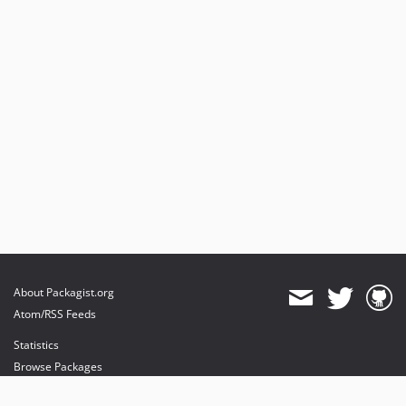
About Packagist.org
Atom/RSS Feeds
Statistics
Browse Packages
API