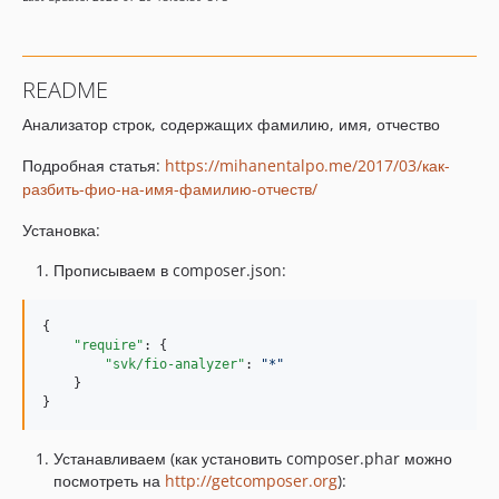
README
Анализатор строк, содержащих фамилию, имя, отчество
Подробная статья:
https://mihanentalpo.me/2017/03/как-
разбить-фио-на-имя-фамилию-отчеств/
Установка:
Прописываем в composer.json:
{

"require"
: {

"svk/fio-analyzer"
: 
"
*
"
    }

}
Устанавливаем (как установить composer.phar можно
посмотреть на
http://getcomposer.org
):