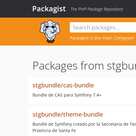
Packagist
The PHP Package Repository
Packagist is the main
Composer
Packages from stgbu
stgbundle/cas-bundle
Bundle de CAS para Symfony 7.4+
stgbundle/theme-bundle
Bundle de Symfony creado por la Secretaría de Tec
Provincia de Santa Fe