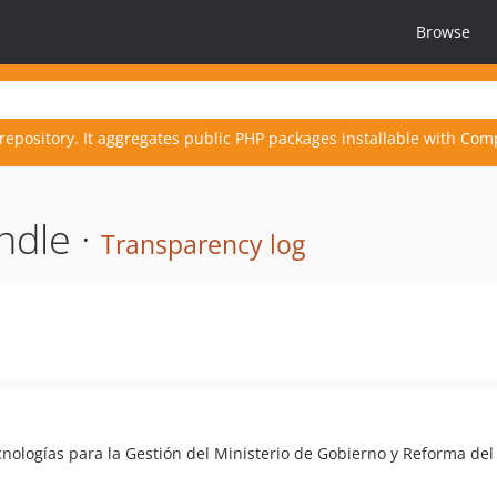
Browse
repository. It aggregates public PHP packages installable with Com
ndle ·
Transparency log
nologías para la Gestión del Ministerio de Gobierno y Reforma del