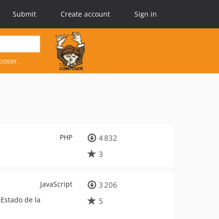
Submit
Create account
Sign in
poser.
PHP
4 832
3
JavaScript
3 206
 Estado de la
5