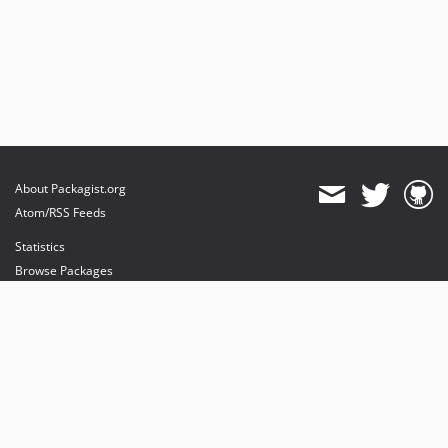
About Packagist.org
Atom/RSS Feeds
Statistics
Browse Packages
API
Mirrors
Status
Dashboard
provides maintenance and hosting