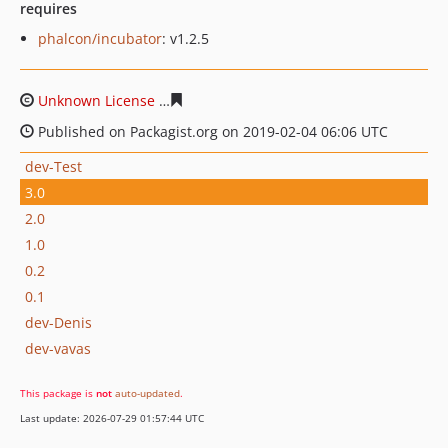
requires
phalcon/incubator
: v1.2.5
Unknown License
db8884ba80bba006a0f03bf4ec1fb160b
Published on Packagist.org on 2019-02-04 06:06 UTC
dev-Test
3.0
2.0
1.0
0.2
0.1
dev-Denis
dev-vavas
This package is
not
auto-updated
.
Last update: 2026-07-29 01:57:44 UTC