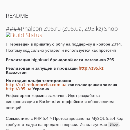
README
####Phalcon Z95.ru (Z95.ua, Z95.kz) Shop
[ Переведен в приватную рeпу на поддержку в ноябре 2014.
Поэтому код сильно устарел и используется как прототип]
Реализация highload брендовой сети магазинов Z95.
Реализован и запущен в продакшн
http://z95.kz
Казахстан
На стадии альфа тестирования
http://ru1.redumbrella.com.ua
как полноценная замена
http://z95.ua
Украина
Рефакторинг корзины закончен. Идет разработка
синхронизации с Backend интерфейсом и обновлением
позиций
Совместимо с PHP 5.4 > Протестировано на MySQL 5.5.4 Код
требует отладки на продакшн версии. Используемая
.
Shop