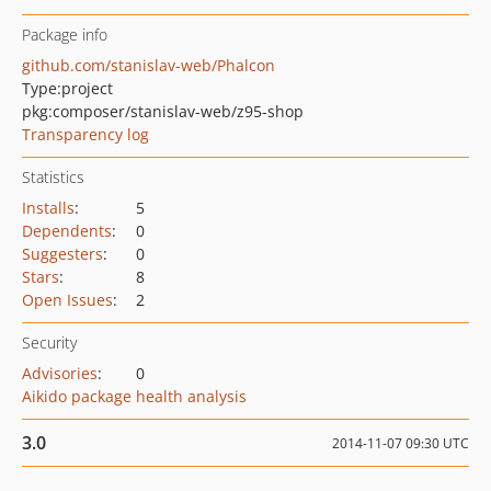
Package info
github.com/stanislav-web/Phalcon
Type:
project
pkg:composer/stanislav-web/z95-shop
Transparency log
Statistics
Installs
:
5
Dependents
:
0
Suggesters
:
0
Stars
:
8
Open Issues
:
2
Security
Advisories
:
0
Aikido package health analysis
3.0
2014-11-07 09:30 UTC