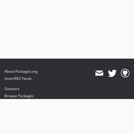
About Packagist.org
Atom/RSS Feeds
Statistics
Browse Packages
API
Mirrors
Status
Dashboard