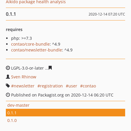
Aikido package health analysis
0.1.1
2020-12-14 07:20 UTC
requires
php: >=7.3
contao/core-bundle
: ^4.9
contao/newsletter-bundle
: ^4.9
LGPL-3.0-or-later
90ddfecd59e200468560a46c5ef89ff0b0
Sven Rhinow
newsletter
registration
user
contao
Published on Packagist.org on 2020-12-14 06:20 UTC
dev-master
0.1.1
0.1.0