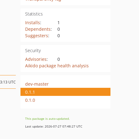
Statistics
Installs
:
1
Dependents
:
0
Suggesters
:
0
Security
Advisories
:
0
Aikido package health analysis
13:13 UTC
dev-master
0.1.1
0.1.0
This package is auto-updated.
Last update: 2026-07-27 07:48:27 UTC