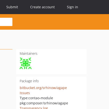
Submit
Create account
Sign in
Maintainers
Package info
bitbucket.org/srhinow/agape
Issues
Type:
contao-module
pkg:composer/srhinow/agape
Transparency log