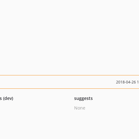
2018-04-26 
s (dev)
suggests
None