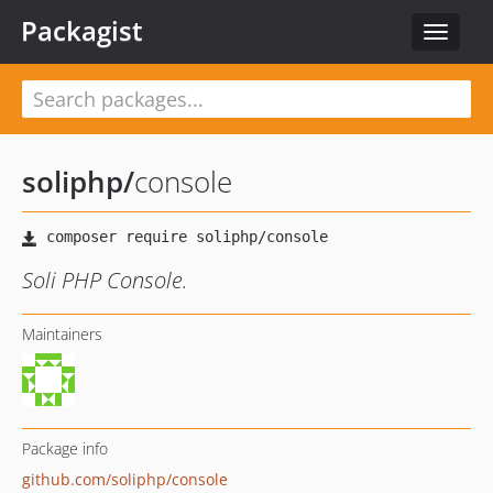
Packagist
Toggle
navigat
soliphp
/
console
Soli PHP Console.
Maintainers
Package info
github.com/soliphp/console