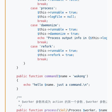
break
;

case
'
process
'
:

$
this
->
runnable
 = 
true
;

$
this
->
logFile
 = 
null
;

break
;

case
'
daemonize
'
:

$
this
->
runnable
 = 
true
;

$
this
->
daemonize
 = 
true
;

echo
"
Process output info in 
{
$
this
->
logFi
break
;

case
'
refork
'
:

$
this
->
runnable
 = 
true
;

$
this
->
refork
 = 
true
;

break
;

        }

    }

public
function
command
(
$
name
 = 
'
wukong
'
)

    {

echo
"
hello 
$
name
. just a command.
\n"
;

    }

/**
     * $worker 参数将成为 action 的第一个参数，$worker 参
     */
public
function
process
(
\
Soli
\
Process
$
worker
, 
$
name
 =