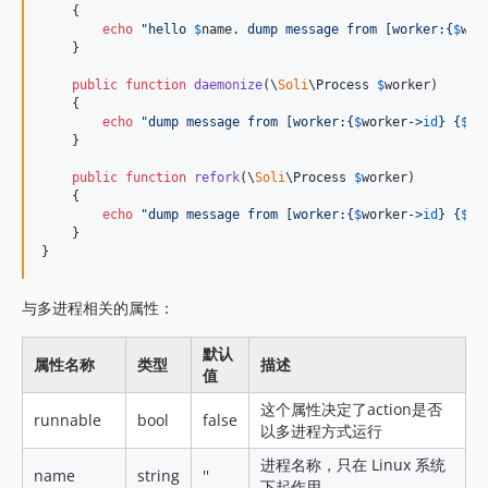
    {

echo
"
hello 
$
name
. dump message from [worker:
{
$
wor
    }

public
function
daemonize
(
\
Soli
\
Process
$
worker
)

    {

echo
"
dump message from [worker:
{
$
worker
->
id
}
{
$
wo
    }

public
function
refork
(
\
Soli
\
Process
$
worker
)

    {

echo
"
dump message from [worker:
{
$
worker
->
id
}
{
$
wo
    }

}
与多进程相关的属性：
默认
属性名称
类型
描述
值
这个属性决定了action是否
runnable
bool
false
以多进程方式运行
进程名称，只在 Linux 系统
name
string
''
下起作用