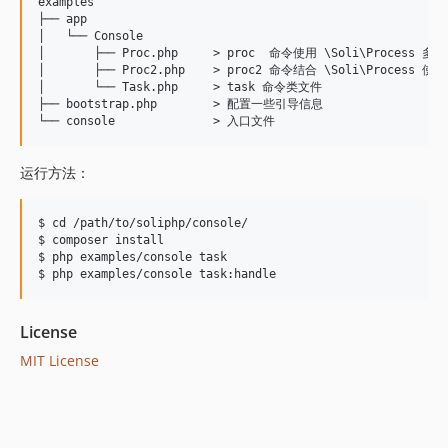
examples

├── app

│   └── Console

│       ├── Proc.php     > proc  命令使用 \Soli\Process
│       ├── Proc2.php    > proc2 命令结合 \Soli\Process
│       └── Task.php     > task 命令类文件

├── bootstrap.php        > 配置一些引导信息

运行方法：
$ cd /path/to/soliphp/console/

$ composer install

$ php examples/console task

License
MIT License