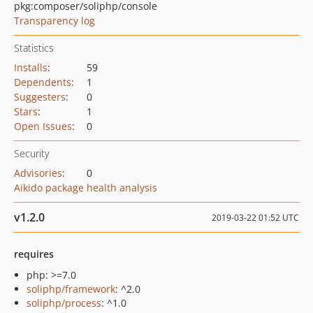
pkg:composer/soliphp/console
Transparency log
Statistics
Installs
:
59
Dependents
:
1
Suggesters
:
0
Stars
:
1
Open Issues
:
0
Security
Advisories
:
0
Aikido package health analysis
v1.2.0
2019-03-22 01:52 UTC
requires
php: >=7.0
soliphp/framework
: ^2.0
soliphp/process
: ^1.0