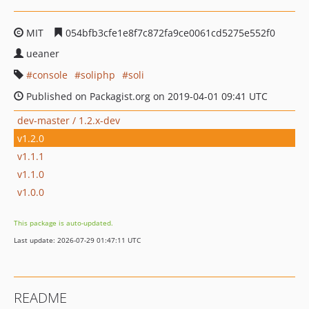
MIT
054bfb3cfe1e8f7c872fa9ce0061cd5275e552f0
ueaner
console
soliphp
soli
Published on Packagist.org on 2019-04-01 09:41 UTC
dev-master / 1.2.x-dev
v1.2.0
v1.1.1
v1.1.0
v1.0.0
This package is auto-updated.
Last update: 2026-07-29 01:47:11 UTC
README