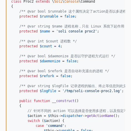
class
 Proc2 
extends
 \
Soli
\
Console
\Command

{

/** @var bool $runnable 这个属性决定了action是否以多进程
protected
$
runnable
 = 
false
;

/** @var string $name 进程名称，只在 Linux 系统下起作用 */
protected
$
name
 = 
'
soli console proc2
'
;

/** @var int $count 进程数 */
protected
$
count
 = 
4
;

/** @var bool $daemonize 是否以守护进程方式运行 */
protected
$
daemonize
 = 
false
;

/** @var bool $refork 是否自动补充退出的进程 */
protected
$
refork
 = 
false
;

/** @var string $logFile 记录进程的输出、终止等信息到此文件
protected
$
logFile
 = 
'
/tmp/soli-console-proc2.log
'
;

public
function
__construct
()

    {

// 针对不同的 action 可以选择是否使用多进程，以及指定不
$
action
 = 
$
this
->
dispatcher
->
getActionName
();

switch
 (
$
action
) {

case
'
command
'
:

$
this
->
runnable
 = 
false
;
