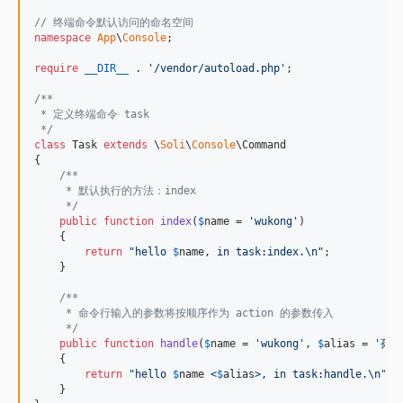
// 终端命令默认访问的命名空间
namespace
App
\
Console
;

require
__DIR__
 . 
'
/vendor/autoload.php
'
;

/**
 * 定义终端命令 task
 */
class
 Task 
extends
 \
Soli
\
Console
\Command

{

/**
     * 默认执行的方法：index
     */
public
function
index
(
$
name
 = 
'
wukong
'
)

    {

return
"
hello 
$
name
, in task:index.
\n"
;

    }

/**
     * 命令行输入的参数将按顺序作为 action 的参数传入
     */
public
function
handle
(
$
name
 = 
'
wukong
'
, 
$
alias
 = 
'
孙行
    {

return
"
hello 
$
name
 <
$
alias
>, in task:handle.
\n"
;

    }
