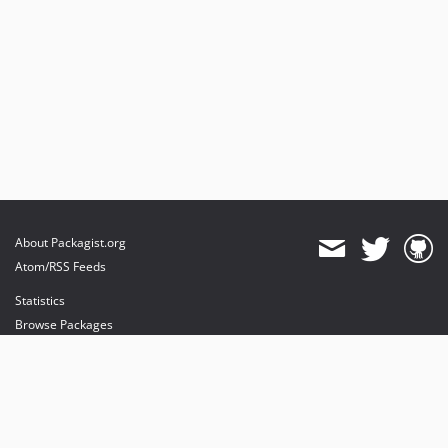
About Packagist.org
Atom/RSS Feeds
Statistics
Browse Packages
API
Mirrors
Status
Dashboard