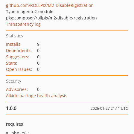
github.com/ROLLPIX/M2-DisableRigistration
Type:
magento2-module
pkg:composer/rollpix/m2-disable-registration
Transparency log
Statistics
Installs
:
9
Dependents
:
0
Suggesters
:
0
Stars
:
0
Open Issues
:
0
Security
Advisories
:
0
Aikido package health analysis
1.0.0
2026-01-27 21:11 UTC
requires
php: ^8.1