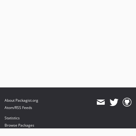
About Packagist.org
Atom/RSS Feeds
Statistics
Browse Packages
API