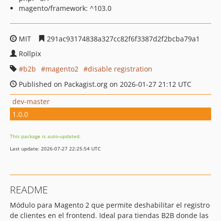
magento/framework: ^103.0
MIT
291ac93174838a327cc82f6f3387d2f2bcba79a1
Rollpix
b2b
magento2
disable registration
Published on Packagist.org on 2026-01-27 21:12 UTC
dev-master
1.0.0
This package is auto-updated.
Last update: 2026-07-27 22:25:54 UTC
README
Módulo para Magento 2 que permite deshabilitar el registro
de clientes en el frontend. Ideal para tiendas B2B donde las