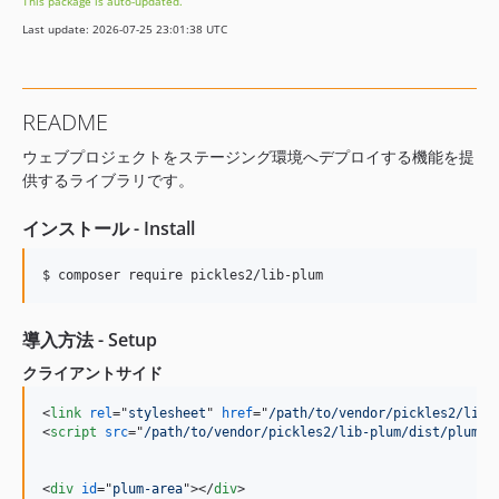
This package is auto-updated.
Last update: 2026-07-25 23:01:38 UTC
README
ウェブプロジェクトをステージング環境へデプロイする機能を提
供するライブラリです。
インストール - Install
導入方法 - Setup
クライアントサイド
<
link
rel
="
stylesheet
" 
href
="
/path/to/vendor/pickles2/lib-
<
script
src
="
/path/to/vendor/pickles2/lib-plum/dist/plum.j
<
div
id
="
plum-area
"
>
</
div
>