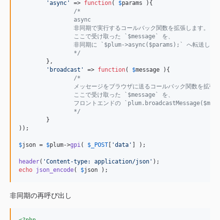
'
async
'
 => 
function
( 
$
params
 ){

/*
		async
		非同期で実行するコールバック関数を拡張します。
		ここで受け取った `$message` を、
		非同期に `$plum->async($params);` へ転送
		*/
	},

'
broadcast
'
 => 
function
( 
$
message
 ){

/*
		メッセージをブラウザに送るコールバック関数を拡張
		ここで受け取った `$message` を、
		フロントエンドの `plum.broadcastMessage($
		*/
	}

));

$
json
 = 
$
plum
->
gpi
( 
$
_POST
[
'
data
'
] );

header
(
'
Content-type: application/json
'
echo
json_encode
( 
$
json
 );
非同期の再呼び出し