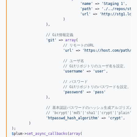
'
name
'
 => 
'
Staging 1
'
,

'
path
'
 => 
'
./../repos/stg1
'
url
'
 => 
'
http://stg1.loca
			)

		),

// Git情報定義
'
git
'
 => 
array
(

// リモートのURL
'
url
'
 => 
'
https://host.com/path/to
// ユーザ名
// Gitリポジトリのユーザ名を設定。
'
username
'
 => 
'
user
'
,

// パスワード
// Gitリポジトリのパスワードを設定。
'
password
'
 => 
'
pass
'
		),

// 基本認証パスワードのハッシュ生成アルゴリズム名
// 'bcrypt'|'md5'|'sha1'|'crypt'|'plain'
'
htpasswd_hash_algorithm
'
 => 
'
crypt
'
,

	)

$
plum
->
set_async_callbacks
(
array
(
