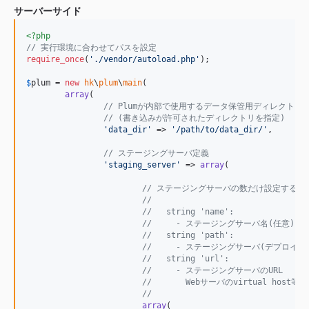
サーバーサイド
<?php
// 実行環境に合わせてパスを設定
require_once
(
'
./vendor/autoload.php
'
);

$
plum
 = 
new
hk
\
plum
\
main
(

array
(

// Plumが内部で使用するデータ保管用ディレクトリ
// (書き込みが許可されたディレクトリを指定)
'
data_dir
'
 => 
'
/path/to/data_dir/
'
,

// ステージングサーバ定義
'
staging_server
'
 => 
array
(

// ステージングサーバの数だけ設定する
//
//   string 'name':
//     - ステージングサーバ名(任意)
//   string 'path':
//     - ステージングサーバ(デプロイ先
//   string 'url':
//     - ステージングサーバのURL
//       Webサーバのvirtual host
//
array
(
