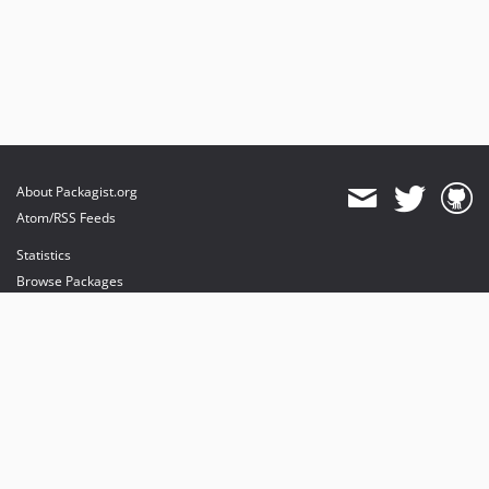
About Packagist.org
Atom/RSS Feeds
Statistics
Browse Packages
API
Mirrors
Status
Dashboard
provides maintenance and hosting