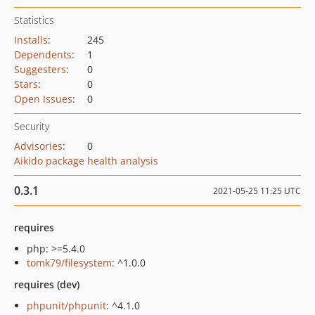
Statistics
Installs
:
245
Dependents
:
1
Suggesters
:
0
Stars
:
0
Open Issues
:
0
Security
Advisories
:
0
Aikido package health analysis
0.3.1
2021-05-25 11:25 UTC
requires
php: >=5.4.0
tomk79/filesystem
: ^1.0.0
requires (dev)
phpunit/phpunit
: ^4.1.0