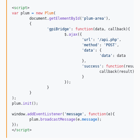
<
script
>
var
plum
=
new
Plum
(
document
.
getElementById
(
'plum-area'
)
,
{
'gpiBridge'
: 
function
(
data
,
callback
)
{
$
.
ajax
(
{
'url'
: 
'/api.php'
,
'method'
: 
'POST'
,
'data'
: 
{
'data'
: 
data
}
,
'success'
: 
function
(
result
callback
(
result
)
;
}
}
)
;
}
}
)
;
plum
.
init
(
)
;
window
.
addEventListener
(
'message'
,
function
(
e
)
{
plum
.
broadcastMessage
(
e
.
message
)
;
}
)
;
</
script
>