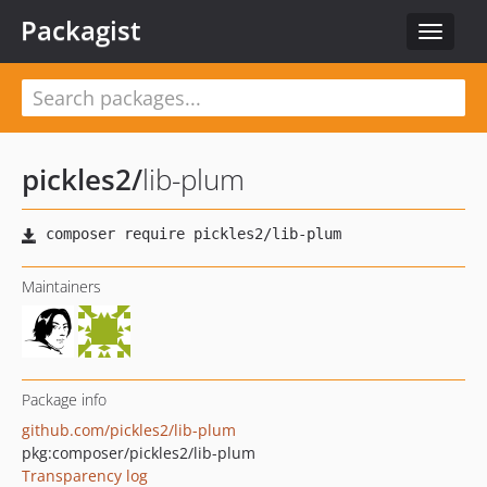
Packagist
Toggle
navigat
pickles2
/
lib-plum
Maintainers
Package info
github.com/pickles2/lib-plum
pkg:composer/pickles2/lib-plum
Transparency log