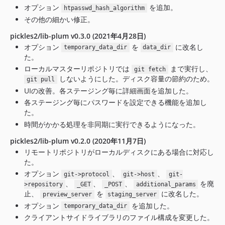
オプション
を追加。
htpasswd_hash_algorithm
その他の細かい修正。
pickles2/lib-plum v0.3.0 (2021年4月28日)
オプション
を
に改名し
temporary_data_dir
data_dir
た。
ローカルマスターリポジトリでは
まで実行し、
git fetch
しないようにした。ディスク容量の節約のため。
git pull
UIの改善。各ステージング毎に詳細画面を追加した。
各ステージング毎にパスワードを設定できる機能を追加し
た。
時間がかかる処理を非同期に実行できるようになった。
pickles2/lib-plum v0.2.0 (2020年11月7日)
リモートリポジトリがローカルディスクにある場合に対応し
た。
オプション
、
、
git->protocol
git->host
git-
、
、
、
を廃
>repository
_GET
_POST
additional_params
止、
を
に改名した。
preview_server
staging_server
オプション
を追加した。
temporary_data_dir
クライアントサイドライブラリのファイル構成を変更した。