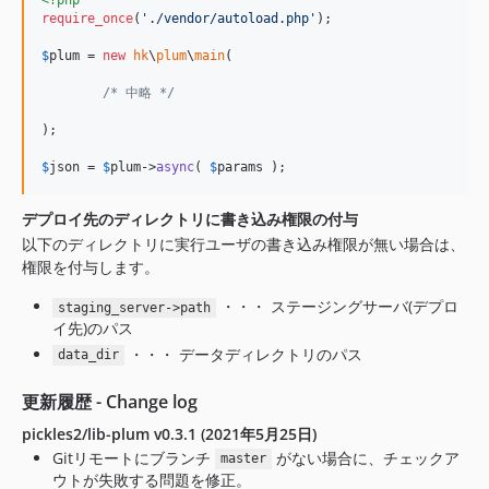
<?php
require_once
(
'
./vendor/autoload.php
'
);

$
plum
 = 
new
hk
\
plum
\
main
(

/* 中略 */
);

$
json
 = 
$
plum
->
async
( 
$
params
 );
デプロイ先のディレクトリに書き込み権限の付与
以下のディレクトリに実行ユーザの書き込み権限が無い場合は、
権限を付与します。
・・・ ステージングサーバ(デプロ
staging_server->path
イ先)のパス
・・・ データディレクトリのパス
data_dir
更新履歴 - Change log
pickles2/lib-plum v0.3.1 (2021年5月25日)
Gitリモートにブランチ
がない場合に、チェックア
master
ウトが失敗する問題を修正。