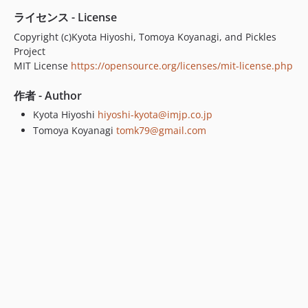
ライセンス - License
Copyright (c)Kyota Hiyoshi, Tomoya Koyanagi, and Pickles
Project
MIT License
https://opensource.org/licenses/mit-license.php
作者 - Author
Kyota Hiyoshi
hiyoshi-kyota@imjp.co.jp
Tomoya Koyanagi
tomk79@gmail.com