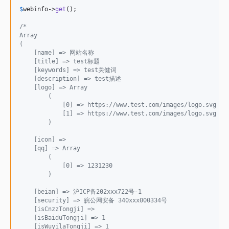
$
webinfo
->
get
();

/*
Array
(
    [name] => 网站名称
    [title] => test标题
    [keywords] => test关健词
    [description] => test描述
    [logo] => Array
        (
            [0] => https://www.test.com/images/logo.svg
            [1] => https://www.test.com/images/logo.svg
        )
    [icon] => 
    [qq] => Array
        (
            [0] => 1231230
        )
    [beian] => 沪ICP备202xxx722号-1
    [security] => 皖公网安备 340xxx000334号
    [isCnzzTongji] => 
    [isBaiduTongji] => 1
    [isWuyilaTongji] => 1