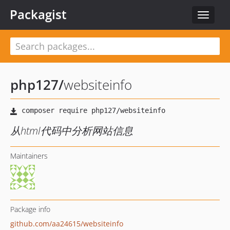
Packagist
Toggle
navigat
php127
/
websiteinfo
从html代码中分析网站信息
Maintainers
Package info
github.com/aa24615/websiteinfo