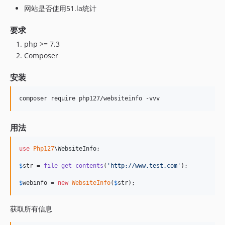
网站是否使用51.la统计
要求
php >= 7.3
Composer
安装
composer require php127/websiteinfo -vvv
用法
use
Php127
\
WebsiteInfo
;

$
str
 = 
file_get_contents
(
'
http://www.test.com
'
);

$
webinfo
 = 
new
WebsiteInfo
(
$
str
);
获取所有信息