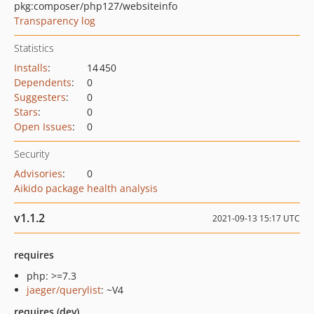
pkg:composer/php127/websiteinfo
Transparency log
Statistics
Installs
:
14 450
Dependents
:
0
Suggesters
:
0
Stars
:
0
Open Issues
:
0
Security
Advisories
:
0
Aikido package health analysis
v1.1.2
2021-09-13 15:17 UTC
requires
php: >=7.3
jaeger/querylist
: ~V4
requires (dev)