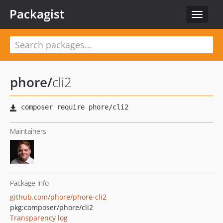
Packagist
Toggle
navigat
phore
/
cli2
Maintainers
Package info
github.com/phore/phore-cli2
pkg:composer/phore/cli2
Transparency log