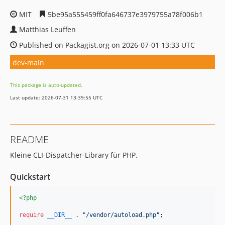
MIT
5be95a555459ff0fa646737e3979755a78f006b1
Matthias Leuffen
Published on Packagist.org on 2026-07-01 13:33 UTC
dev-main
This package is auto-updated.
Last update: 2026-07-31 13:39:55 UTC
README
Kleine CLI-Dispatcher-Library für PHP.
Quickstart
<?php
require
__DIR__
 . 
"
/vendor/autoload.php
"
;
