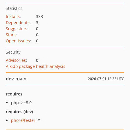
Statistics
Installs
:
333
Dependents
:
3
Suggesters
:
0
Stars
:
0
Open Issues
:
0
Security
Advisories
:
0
Aikido package health analysis
dev-main
2026-07-01 13:33 UTC
requires
php: >=8.0
requires (dev)
phore/tester
: *