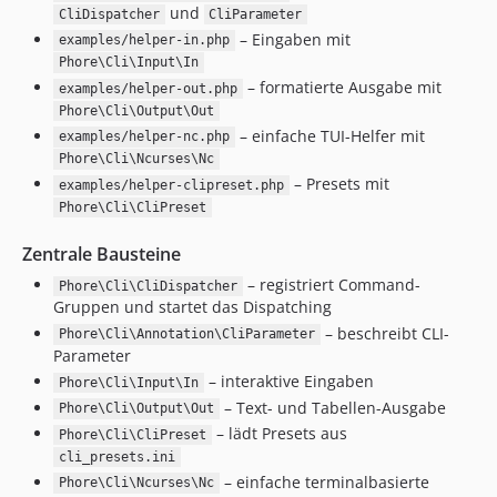
und
CliDispatcher
CliParameter
– Eingaben mit
examples/helper-in.php
Phore\Cli\Input\In
– formatierte Ausgabe mit
examples/helper-out.php
Phore\Cli\Output\Out
– einfache TUI-Helfer mit
examples/helper-nc.php
Phore\Cli\Ncurses\Nc
– Presets mit
examples/helper-clipreset.php
Phore\Cli\CliPreset
Zentrale Bausteine
– registriert Command-
Phore\Cli\CliDispatcher
Gruppen und startet das Dispatching
– beschreibt CLI-
Phore\Cli\Annotation\CliParameter
Parameter
– interaktive Eingaben
Phore\Cli\Input\In
– Text- und Tabellen-Ausgabe
Phore\Cli\Output\Out
– lädt Presets aus
Phore\Cli\CliPreset
cli_presets.ini
– einfache terminalbasierte
Phore\Cli\Ncurses\Nc