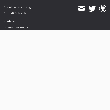
About Packagist.org
Atom/RSS Feeds
Statistics
Browse Packages
API
Mirrors
Status
Dashboard
provides maintenance and hosting
provides bandwidth and CDN
provides malware detection
Sponsor Packagist & Composer