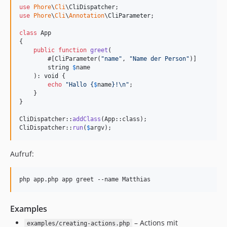
use
Phore
\
Cli
\
CliDispatcher
use
Phore
\
Cli
\
Annotation
\
CliParameter
;

class
 App

{

public
function
greet
(

        #[CliParameter(
"
name
"
, 
"
Name der Person
"
)]

string
$
name
    ): 
void
 {

echo
"
Hallo 
{
$
name
}
!
\n"
;

    }

}

CliDispatcher::
addClass
(App::class);

CliDispatcher::
run
(
$
argv
);
Aufruf:
php app.php app greet --name Matthias
Examples
– Actions mit
examples/creating-actions.php