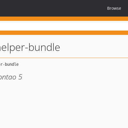
Browse
elper-bundle
ontao 5