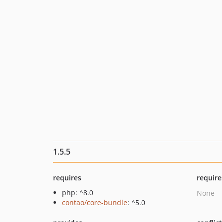
1.5.5
requires
require
php: ^8.0
None
contao/core-bundle
: ^5.0