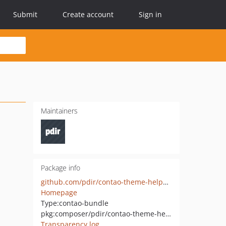
Submit
Create account
Sign in
Maintainers
Package info
github.com/pdir/contao-theme-helper-bundle
Homepage
Type:
contao-bundle
pkg:composer/pdir/contao-theme-helper-bundle
Transparency log