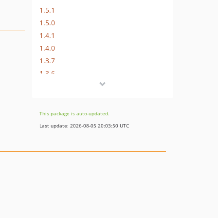
1.5.1
1.5.0
1.4.1
1.4.0
1.3.7
1.3.6
1.3.5
1.3.4
1.3.3
This package is auto-updated.
1.3.2
Last update: 2026-08-05 20:03:50 UTC
1.3.1
1.3.0
1.2.1
1.2.0
1.1.0
1.0.25
1.0.24