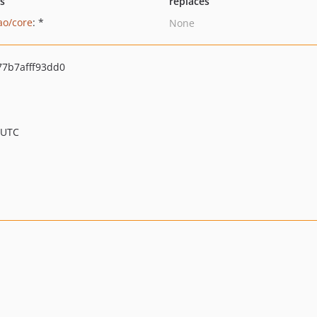
ts
replaces
ao/core
: *
None
7b7afff93dd0
 UTC