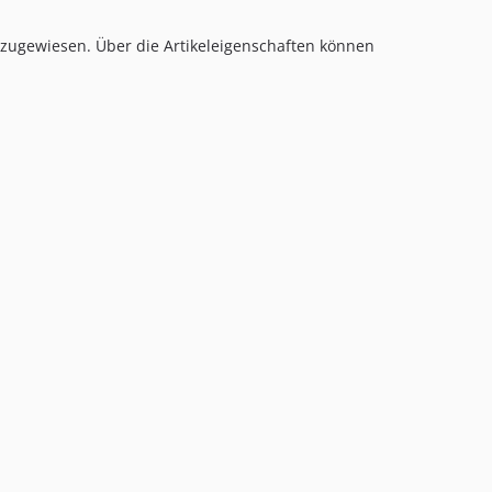
1.0.23
1.0.22
zugewiesen. Über die Artikeleigenschaften können
1.0.21
1.0.20
1.0.19
1.0.18
1.0.17
1.0.16
1.0.15
1.0.14
1.0.13
1.0.12
1.0.11
1.0.10
1.0.9
1.0.8
1.0.7