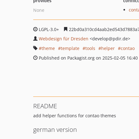
provides
conflic
cont
None
LGPL-3.0+
22bd0a310cd4aab2ed543d7883a7
Webdesign für Dresden
<develop
@pdir.de>
theme
template
tools
helper
contao
Published on Packagist.org on 2025-02-05 16:40
README
add helper functions for contao themes
german version