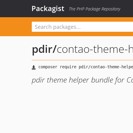
Packagist
The PHP Package Repository
pdir
/
contao-theme-h
pdir theme helper bundle for C