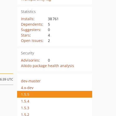
Statistics
Installs
:
38 761
Dependents
:
5
Suggesters
:
0
Stars
:
4
Open Issues
:
2
Security
Advisories
:
0
Aikido package health analysis
16:39 UTC
dev-master
4.x-dev
1.5.5
1.5.4
1.5.3
1.5.2