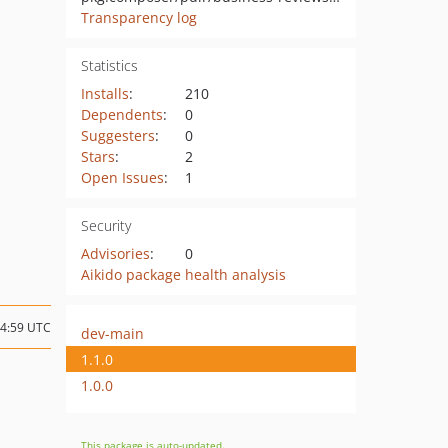
Transparency log
Statistics
Installs
:
210
Dependents
:
0
Suggesters
:
0
Stars
:
2
Open Issues
:
1
Security
Advisories
:
0
Aikido package health analysis
04:59 UTC
dev-main
1.1.0
1.0.0
This package is auto-updated.