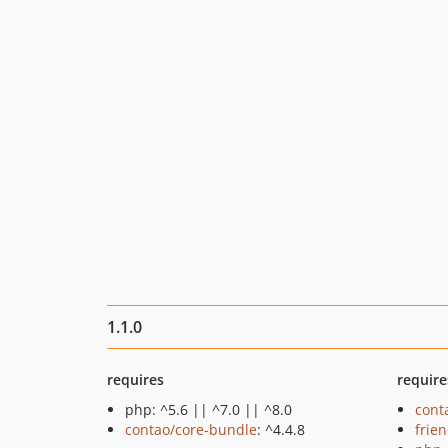
1.1.0
requires
require
php: ^5.6 || ^7.0 || ^8.0
cont
contao/core-bundle
: ^4.4.8
frie