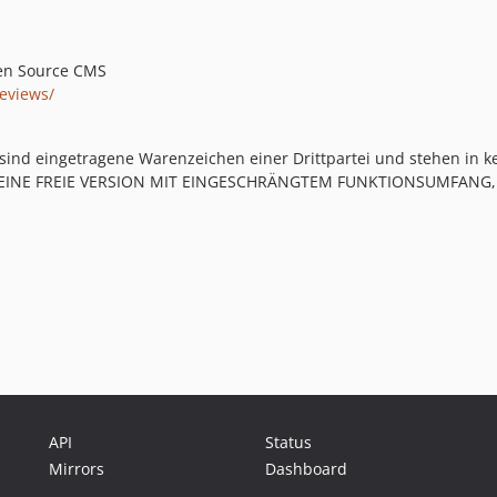
pen Source CMS
reviews/
sind eingetragene Warenzeichen einer Drittpartei und stehen in 
 IST EINE FREIE VERSION MIT EINGESCHRÄNGTEM FUNKTIONSUMFANG
API
Status
Mirrors
Dashboard