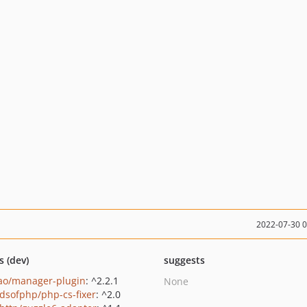
2022-07-30 
s (dev)
suggests
ao/manager-plugin
: ^2.2.1
None
ndsofphp/php-cs-fixer
: ^2.0