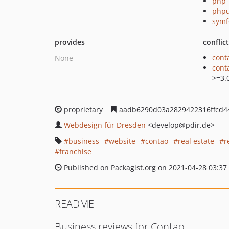
php-
phpu
symf
provides
conflic
cont
None
cont
>=3.
proprietary
aadb6290d03a2829422316ffcd4
Webdesign für Dresden
<develop
@pdir.de>
business
website
contao
real estate
r
franchise
Published on Packagist.org on 2021-04-28 03:37
README
Business reviews for Contao