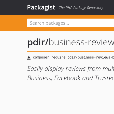
Packagist
The PHP Package Repository
pdir
/
business-revie
Easily display reviews from mul
Business, Facebook and Truste