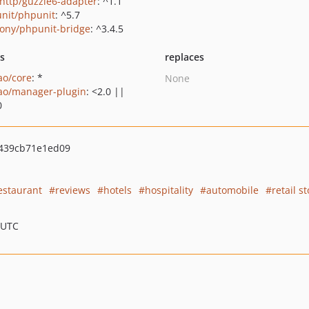
http/guzzle6-adapter
: ^1.1
nit/phpunit
: ^5.7
ony/phpunit-bridge
: ^3.4.5
ts
replaces
ao/core
: *
None
ao/manager-plugin
: <2.0 ||
0
439cb71e1ed09
estaurant
reviews
hotels
hospitality
automobile
retail s
 UTC