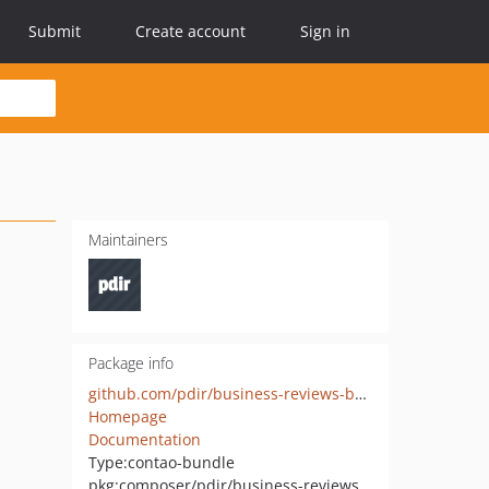
Submit
Create account
Sign in
Maintainers
Package info
github.com/pdir/business-reviews-bundle
Homepage
Documentation
Type:
contao-bundle
pkg:composer/pdir/business-reviews-bundle