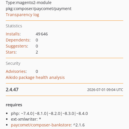
Type:
magento2-module
pkg:composer/paycomet/payment
Transparency log
Statistics
Installs
:
49 646
Dependents
:
0
Suggesters
:
0
Stars
:
2
Security
Advisories
:
0
Aikido package health analysis
2.4.47
2026-07-01 09:04 UTC
requires
php: ~7.4.0|~8.1.0|~8.2.0|~8.3.0|~8.4.0
ext-xmlwriter: *
paycomet/composer-bankstore
: ^2.1.6