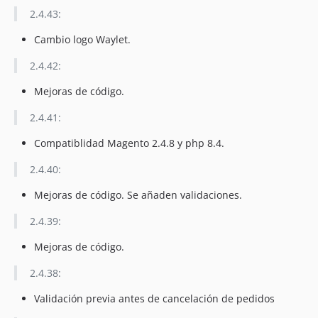
2.2.0
2.4.43:
2.1.15
Cambio logo Waylet.
dev-release/2.4.46
dev-feature/ITL-2786_FixTimestamp
2.4.42:
dev-release/2.4.43
Mejoras de código.
2.4.41:
Compatiblidad Magento 2.4.8 y php 8.4.
2.4.40:
Mejoras de código. Se añaden validaciones.
2.4.39:
Mejoras de código.
2.4.38:
Validación previa antes de cancelación de pedidos