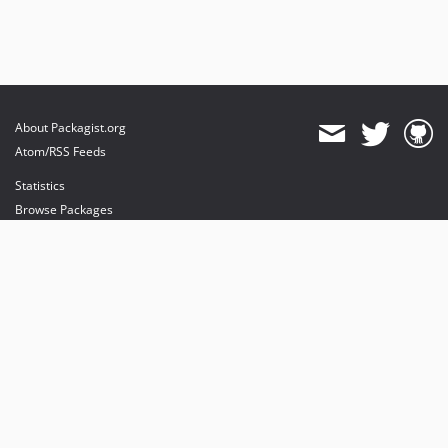
About Packagist.org
Atom/RSS Feeds
Statistics
Browse Packages
API
Mirrors
Status
Dashboard
provides maintenance and hosting
provides bandwidth and CDN