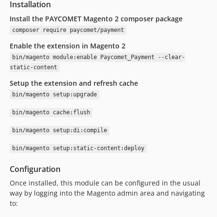
Installation
2.4.17
Install the PAYCOMET Magento 2 composer package
2.4.16
composer require paycomet/payment
2.4.15
Enable the extension in Magento 2
2.4.14
bin/magento module:enable Paycomet_Payment --clear-
2.4.13
static-content
2.4.12
Setup the extension and refresh cache
2.4.11
bin/magento setup:upgrade
2.4.10
2.4.9
bin/magento cache:flush
2.4.8
bin/magento setup:di:compile
2.4.7
bin/magento setup:static-content:deploy
2.4.6
2.4.5
Configuration
2.4.4
Once installed, this module can be configured in the usual
2.4.3
way by logging into the Magento admin area and navigating
2.4.2
to:
2.4.1