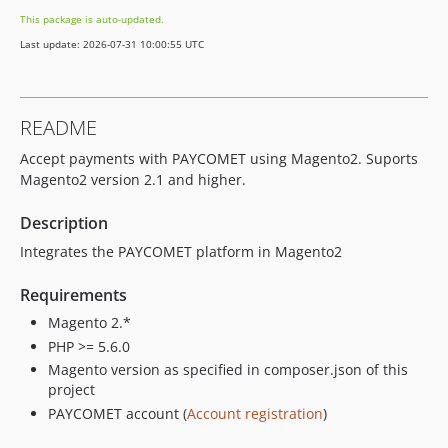
2.4.35
This package is auto-updated.
2.4.34
Last update: 2026-07-31 10:00:55 UTC
2.4.33
2.4.32
2.4.31
README
2.4.30
Accept payments with PAYCOMET using Magento2. Suports
2.4.29
Magento2 version 2.1 and higher.
2.4.28
2.4.27
Description
2.4.26
Integrates the PAYCOMET platform in Magento2
2.4.25
2.4.24
Requirements
2.4.23
Magento 2.*
2.4.22
PHP >= 5.6.0
2.4.21
Magento version as specified in composer.json of this
project
2.4.20
PAYCOMET account (
Account registration
)
2.4.19
2.4.18