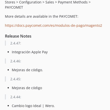
Stores > Configuration > Sales > Payment Methods >
2.4.0
PAYCOMET
2.3.7
More details are available in the PAYCOMET:
2.3.6
2.3.5
https://docs.paycomet.com/es/modulos-de-pago/magento2
2.3.4
Release Notes
2.3.3
2.3.2
2.4.47:
2.3.1
Integración Apple Pay
2.3.0
2.4.46:
2.2.8
2.2.7
Mejoras de código.
2.2.6
2.4.45:
2.2.5
2.2.4
Mejoras de código
2.2.3
2.4.44:
2.2.2
Cambio logo Ideal | Wero.
2.2.1