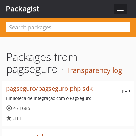
Packagist
Toggle
navigat
Packages from
pagseguro ·
Transparency log
pagseguro/pagseguro-php-sdk
PHP
Biblioteca de integração com o PagSeguro
471 685
311