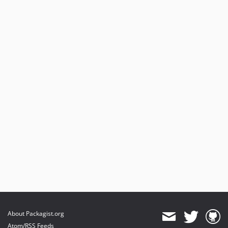
About Packagist.org
Atom/RSS Feeds