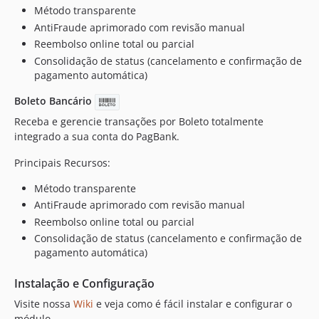
Método transparente
100.0.44
AntiFraude aprimorado com revisão manual
100.0.43-p1
Reembolso online total ou parcial
100.0.43
Consolidação de status (cancelamento e confirmação de
100.0.42
pagamento automática)
100.0.41
Boleto Bancário
100.0.38-p1
Receba e gerencie transações por Boleto totalmente
100.0.38
integrado a sua conta do PagBank.
100.0.37
100.0.35
Principais Recursos:
100.0.34
Método transparente
100.0.33
AntiFraude aprimorado com revisão manual
100.0.32
Reembolso online total ou parcial
100.0.31
Consolidação de status (cancelamento e confirmação de
100.0.30
pagamento automática)
100.0.29
Instalação e Configuração
100.0.28
Visite nossa
Wiki
e veja como é fácil instalar e configurar o
100.0.27
módulo.