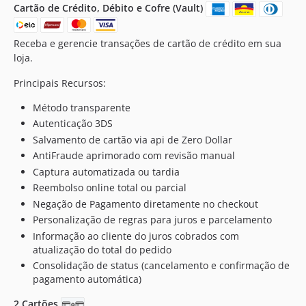
100.1.33
Cartão de Crédito, Débito e Cofre (Vault)
100.1.32
100.1.31
Receba e gerencie transações de cartão de crédito em sua
100.1.30
loja.
100.1.29
Principais Recursos:
100.1.28
100.1.27
Método transparente
Autenticação 3DS
100.1.26
Salvamento de cartão via api de Zero Dollar
100.1.24
AntiFraude aprimorado com revisão manual
100.1.23
Captura automatizada ou tardia
100.1.22
Reembolso online total ou parcial
100.1.21
Negação de Pagamento diretamente no checkout
100.1.20
Personalização de regras para juros e parcelamento
100.1.18
Informação ao cliente do juros cobrados com
100.1.16
atualização do total do pedido
Consolidação de status (cancelamento e confirmação de
100.1.15
pagamento automática)
100.1.14
100.1.13
2 Cartões