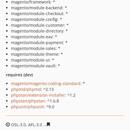
magento/framework: *
magento/module-backend: *
magento/module-checkout: *
magento/module-config: *
magento/module-customer: *
magento/module-directory: *
magento/module-eav: *
magento/module-payment: *
magento/module-sales: *
magento/module-theme: *
magento/module-ui: *
magento/module-vault: *
requires (dev)
magento/magento-coding-standard
: *
phpmd/phpmd
: ^2.13
phpstan/extension-installer
: ^1.2
phpstan/phpstan
: ^1.6.8
phpunit/phpunit
: ^9.0
OSL-3.0, AFL-3.0
61deccdfc29f6e49236e29aaa74ace4e7d