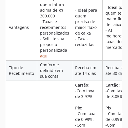
100.2.26
quem fatura
- Ideal para
acima de R$
- Ideal para
100.2.25
quem tem
300.000
quem
100.2.24
maior fluxo
- Taxas e
precisa de
de caixa
100.2.23
Vantagens
recebimentos
maior fluxo
- As
personalizados
de caixa
100.2.22
melhores
- Solicite sua
- Taxas
100.2.21
taxas do
proposta
reduzidas
mercado
100.2.20
personalizada
100.2.18
aqui
100.2.17
Conforme
Tipo de
Receba em
Receba em
definido em
100.2.16
Recebimento
até 14 dias
até 30 dias
sua conta
100.2.15
Cartão:
Cartão:
100.2.14
-Com taxa
-Com taxa
100.2.10
de 3,97%
de 3.05%.
100.2.9
100.2.8
Pix:
Pix:
- Com taxa
- Com taxa
100.2.7
de 0,99%.
de 0,99%.
100.2.5
-Com
-Com