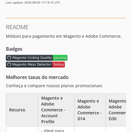
Last update: 2026-08-03 17:13:15 UTC
100.2.43
100.2.42
100.2.41
README
100.2.38
Módulo para pagamento em Magento e Adobe Commerce.
100.2.37
100.2.36
Badges
100.2.35
100.2.34
100.2.33
100.2.32
Melhores taxas do mercado
100.2.31-p2
Conheça e compare nossos planos promocionais
100.2.31-p1
100.2.31
Magento e
Magento e
Magento e
Adobe
100.2.30
Adobe
Adobe
Recurso
Commerce -
Commerce -
Commerce 
100.2.29
Account
D14
D30
100.2.28
Profile
100.2.27
- Ideal para