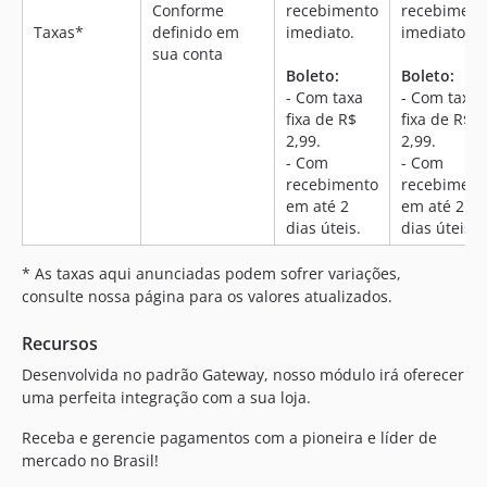
100.2.3
Conforme
recebimento
recebiment
Taxas*
definido em
imediato.
imediato.
100.2.2
sua conta
100.2.1
Boleto:
Boleto:
100.1.48
- Com taxa
- Com taxa
fixa de R$
fixa de R$
100.1.47
2,99.
2,99.
100.1.46
- Com
- Com
100.1.45
recebimento
recebiment
100.1.44
em até 2
em até 2
dias úteis.
dias úteis.
100.1.43-p1
100.1.43
* As taxas aqui anunciadas podem sofrer variações,
100.1.42
consulte nossa página para os valores atualizados.
100.1.41
Recursos
100.1.38-p1
Desenvolvida no padrão Gateway, nosso módulo irá oferecer
100.1.38
uma perfeita integração com a sua loja.
100.1.37
100.1.35
Receba e gerencie pagamentos com a pioneira e líder de
mercado no Brasil!
100.1.34