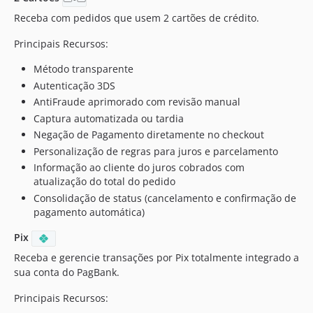
100.1.12
Receba com pedidos que usem 2 cartões de crédito.
100.1.11
Principais Recursos:
100.1.10
Método transparente
100.1.9
Autenticação 3DS
100.1.8
AntiFraude aprimorado com revisão manual
100.1.7
Captura automatizada ou tardia
100.1.6
Negação de Pagamento diretamente no checkout
100.1.5
Personalização de regras para juros e parcelamento
100.1.4
Informação ao cliente do juros cobrados com
100.1.3
atualização do total do pedido
100.1.2
Consolidação de status (cancelamento e confirmação de
pagamento automática)
100.1.1
100.0.48
Pix
100.0.47
Receba e gerencie transações por Pix totalmente integrado a
100.0.46
sua conta do PagBank.
100.0.45
Principais Recursos:
100.0.44-p1