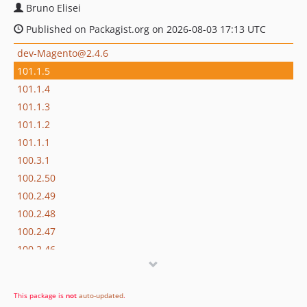
Bruno Elisei
Published on Packagist.org on 2026-08-03 17:13 UTC
dev-Magento@2.4.6
101.1.5
101.1.4
101.1.3
101.1.2
101.1.1
100.3.1
100.2.50
100.2.49
100.2.48
100.2.47
100.2.46
100.2.45-p1
100.2.45
This package is
not
auto-updated
.
100.2.44