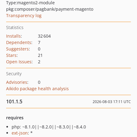
Type:
magento2-module
pkg:composer/pagbank/payment-magento
Transparency log
Statistics
Installs
:
32 604
Dependents
:
7
Suggesters
:
0
Stars
:
21
Open Issues
:
2
Security
Advisories
:
0
Aikido package health analysis
101.1.5
2026-08-03 17:11 UTC
requires
php: ~8.1.0||~8.2.0||~8.3.0||~8.4.0
ext-json
: *