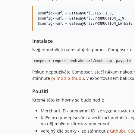
$config->url = GatewayUrl::TEST_1_8;

$config->url = GatewayUrl::PRODUCTION_1_9;

Instalace
Nejjednodušeji nainstalujete pomocí Composeru:
composer require ondrakoupil/csob-eapi-paygate
Pokud nepoužíváte Composer, stačí někam nakopí
stáhněte
přímo z Githubu
, v exportovaném balíčku
Použití
Kromě této knihovny se bude hodit:
Merchant ID - anonymní ID lze vygenerovat na
Klíče pro podepisování a verifikaci podpisů - o
na něj můžete klidně zapomenout.
Veřejný klíč banky - lze stáhnout z
Githubu ČS