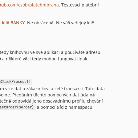
thub.com/csob/platebnibrana
. Testovací platební
v1.5.1
v1.5
ý klíč BANKY
.
Ne obráceně. Ne váš veřejný klíč.
0.1.3
0.1.2
0.1.1
0.1
 tedy knihovnu ve své aplikaci a používáte adresu
v0.0.2
9 a některé věci tedy mohou fungovat jinak.
v0.0.1
dev-dev-api-1.9
dev-request-logger
eClickProcess()
íce dat o zákazníkovi a celé transakci. Tato data
nebo ne. Předáním těchto pomocných dat údajně
statečně odpovídá jeho dosavadnímu profilu chování
a pomocí tříd z namespacu
setOrder($order)