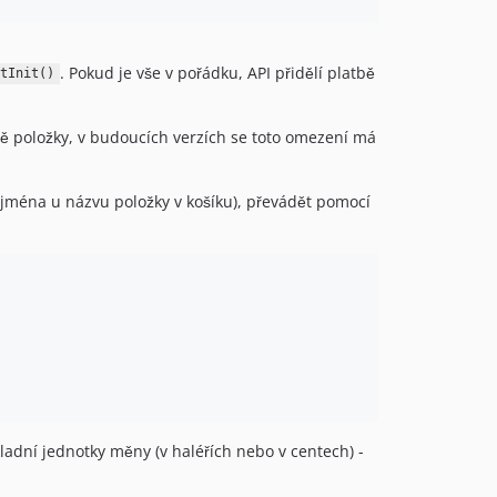
. Pokud je vše v pořádku, API přidělí platbě
ntInit()
ě položky, v budoucích verzích se toto omezení má
(zejména u názvu položky v košíku), převádět pomocí
ladní jednotky měny (v haléřích nebo v centech) -