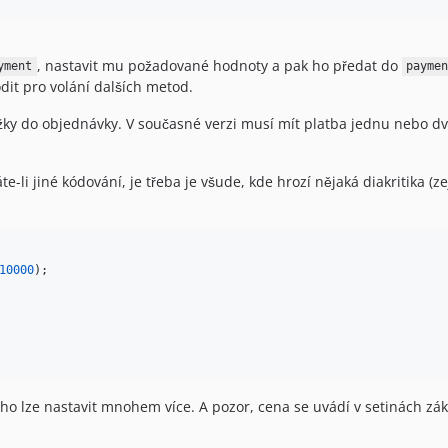
, nastavit mu požadované hodnoty a pak ho předat do
yment
payme
dit pro volání dalších metod.
žky do objednávky. V současné verzi musí mít platba jednu nebo dv
te-li jiné kódování, je třeba je všude, kde hrozí nějaká diakritika 
10000
);

ho lze nastavit mnohem více. A pozor, cena se uvádí v setinách zák