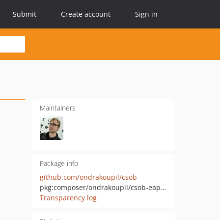
Submit
Create account
Sign in
Maintainers
Package info
github.com/ondrakoupil/csob
pkg:composer/ondrakoupil/csob-eapi-paygate
Transparency log