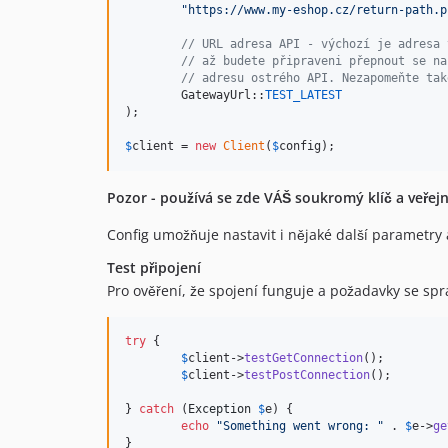
"
https://www.my-eshop.cz/return-path.p
// URL adresa API - výchozí je adresa 
// až budete připraveni přepnout se na
// adresu ostrého API. Nezapomeňte tak
	GatewayUrl::
TEST_LATEST
);

$
client
 = 
new
Client
(
$
config
);
Pozor - používá se zde VÁŠ soukromý klíč a veřej
Config umožňuje nastavit i nějaké další parametry 
Test připojení
Pro ověření, že spojení funguje a požadavky se spr
try
 {

$
client
->
testGetConnection
();

$
client
->
testPostConnection
();

} 
catch
 (
Exception
$
e
) {

echo
"
Something went wrong: 
"
 . 
$
e
->
ge
}