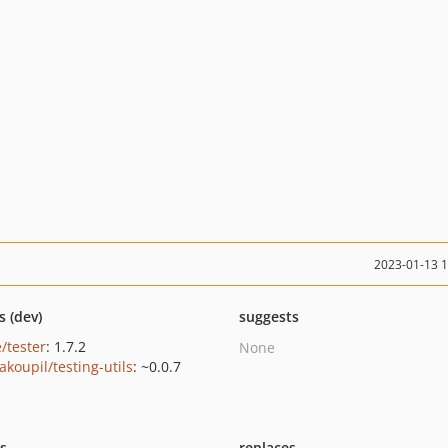
2023-01-13 
s (dev)
suggests
/tester
: 1.7.2
None
akoupil/testing-utils
: ~0.0.7
ts
replaces