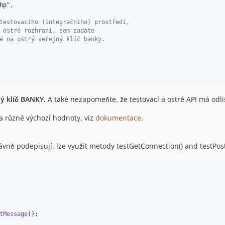
hp
"
,

testovacího (integračního) prostředí,
 ostré rozhraní, sem zadáte
é na ostrý veřejný klíč banky.
ný klíč BANKY.
A také nezapomeňte, že testovací a ostré API má odliš
a různé výchozí hodnoty, viz
dokumentace
.
ávně podepisují, lze využít metody testGetConnection() and testPos
tMessage
();
