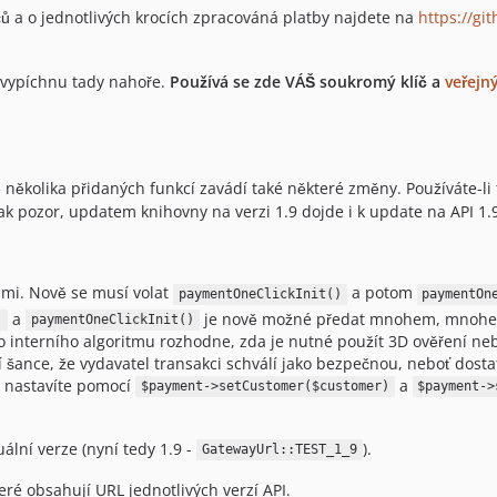
čů a o jednotlivých krocích zpracováná platby najdete na
https://gi
i vypíchnu tady nahoře.
Používá se zde VÁŠ soukromý klíč a
veřejn
ě několika přidaných funkcí zavádí také některé změny. Používáte-li
tak pozor, updatem knihovny na verzi 1.9 dojde i k update na API 1.
ami. Nově se musí volat
a potom
paymentOneClickInit()
paymentOn
a
je nově možné předat mnohem, mnohem v
)
paymentOneClickInit()
ho interního algoritmu rozhodne, zda je nutné použít 3D ověření 
ší šance, že vydavatel transakci schválí jako bezpečnou, neboť do
a nastavíte pomocí
a
$payment->setCustomer($customer)
$payment->
ální verze (nyní tedy 1.9 -
).
GatewayUrl::TEST_1_9
eré obsahují URL jednotlivých verzí API.