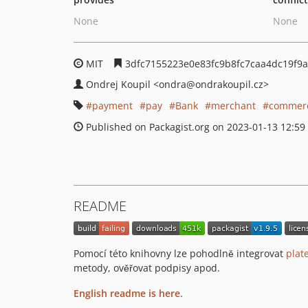
None
None
MIT
3dfc7155223e0e83fc9b8fc7caa4dc19f9
Ondrej Koupil
<ondra
@ondrakoupil.cz>
payment
pay
Bank
merchant
commer
Published on Packagist.org on 2023-01-13 12:59
README
Pomocí této knihovny lze pohodlně integrovat
plat
metody, ověřovat podpisy apod.
English readme is here
.