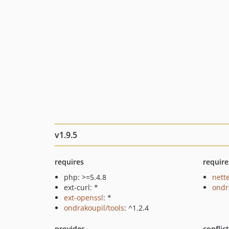
v1.9.5
requires
require
php: >=5.4.8
nette
ext-curl: *
ondr
ext-openssl
: *
ondrakoupil/tools
: ^1.2.4
provides
conflic