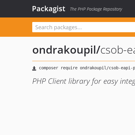
Packagist
The PHP Package Repository
ondrakoupil
/
csob-e
PHP Client library for easy in