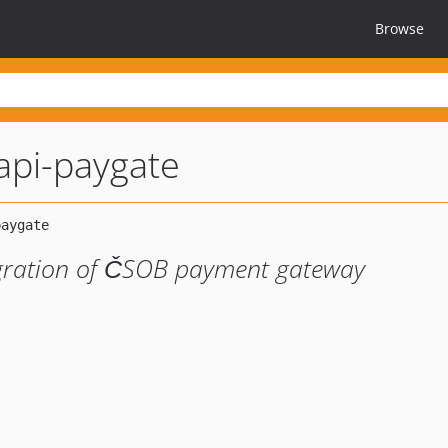
Browse
api-paygate
tegration of ČSOB payment gateway