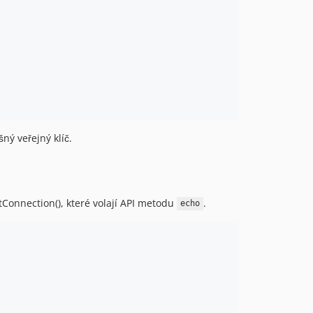
ný veřejný klíč.
tConnection(), které volají API metodu
.
echo