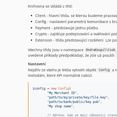
Knihovna se skládá z tříd:
Client - hlavní třída, se kterou budeme pracov
Config - nastavení parametrů komunikace s brá
Payment - představuje jednu platbu
Crypto - zajišťuje podepisování a ověřování po
Extension - třída představující rozšíření. Lze 
Všechny třídy jsou v namespace
OndraKoupil\Csob
uvedené příklady předpokládají, že jste už použili
Nastavení
Nejdřív ze všeho je třeba vytvořit objekt
a n
Config
metodám, které API normálně nabízí.
$
config
 = 
new
Config
(

"
My Merchant ID
"
,

"
path/to/my/private/key/file.key
"
,

"
path/to/bank/public/key.pub
"
,

"
My shop name
"
,

// Adresa, kam se mají zákazníci vrace