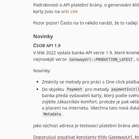
Podrobnosti o API platební brány, o generování klí
karty jsou na
wiki zde
Pozor pozor! Často na to někdo naráží, že to raděj
Novinky
ČSOB API 1.9
V létě 2022 vydala banka API verze 1.9, které krom
nejnovější verze
, 
GatewayUrl::PRODUCTION_LATEST
Novinky:
Změnily se metody pro práci s One click platb
Do objektu
pro metody
Payment
paymentInit(
banka předá vydavateli karty, který podle své
zvýšíte zákazníkův komfort, protože je pak vět
a placení na internetu. Všechna tato nová dat
.
Metadata
Jako výchozí adresa je testovací platební brána aktu
Doporučuji používat konstanty třídy GatewayUrl, kt