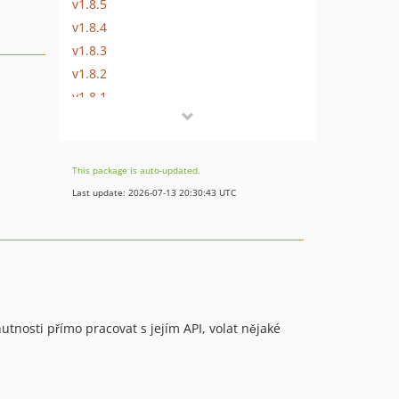
v1.8.5
v1.8.4
v1.8.3
v1.8.2
v1.8.1
v1.8
v1.7.8
v1.7.7
This package is auto-updated.
v1.7.6
Last update: 2026-07-13 20:30:43 UTC
v1.7.5
v1.7.4
v1.7.3
v1.7.2
v1.7.1
v1.7
tnosti přímo pracovat s jejím API, volat nějaké
v1.5.4
v1.5.3
v1.5.2