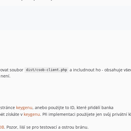
rovat soubor
a includnout ho - obsahuje vše
dist/csob-client.php
 není.
 stránce
keygenu
, anebo použijte to ID, které přidělí banka
pět získáte v
keygenu
. Při implementaci použijete jen svůj privátní 
OB
. Pozor, liší se pro testovací a ostrou bránu.