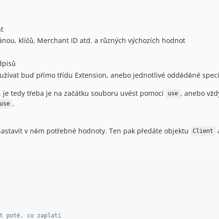
at
nou, klíčů, Merchant ID atd. a různých výchozích hodnot
dpisů
používat buď přímo třídu Extension, anebo jednotlivé odděděné speci
, je tedy třeba je na začátku souboru uvést pomocí
, anebo vžd
use
.
use
astavit v něm potřebné hodnoty. Ten pak předáte objektu
a
Client
t poté, co zaplatí