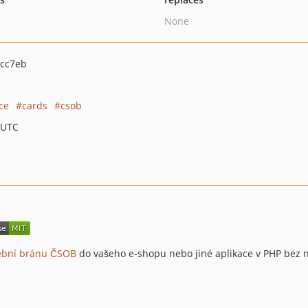
None
acc7eb
ce
cards
csob
 UTC
ební bránu ČSOB
do vašeho e-shopu nebo jiné aplikace v PHP bez nu