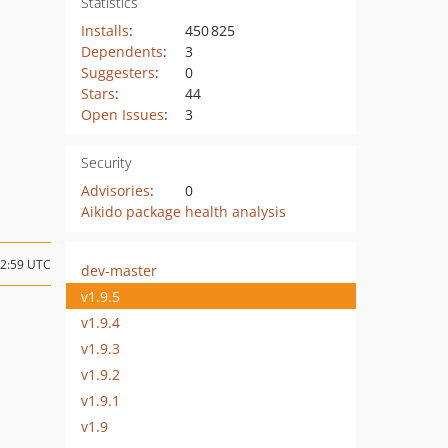
Statistics
Installs
:
450 825
Dependents
:
3
Suggesters
:
0
Stars
:
44
Open Issues
:
3
Security
Advisories
:
0
Aikido package health analysis
12:59 UTC
dev-master
v1.9.5
v1.9.4
v1.9.3
v1.9.2
v1.9.1
v1.9