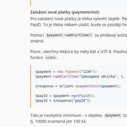
Založení nové platby (payment/init)
Pro založení nové platby je třeba vytvořit objekt
Pa
PayID. To je třeba někam uložit, bude se později ho
Pomocí
se přidávají polo
$payment->addCartItem()
změnit.
Pozor, všechny řetězce by měly být v UTF-8. Používá
funkce
.
iconv
$
payment
 = 
new
Payment
(
"
1234
"
$
payment
->
addCartItem
(
"
Zakoupená věcička
"
, 
1
, 
$
response
 = 
$
client
->
paymentInit
(
$
payment
);

$
payId
 = 
$
payment
->
getPayId
$
payId
 = 
$
response
[
"
payId
"
];
Toto je nezbytné minimum - v objektu
to
$payment
tj. 10000 znamená jen 100 Kč.