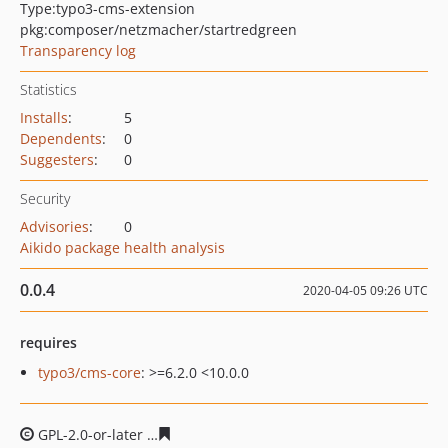
Type:
typo3-cms-extension
pkg:composer/netzmacher/startredgreen
Transparency log
Statistics
Installs
:
5
Dependents
:
0
Suggesters
:
0
Security
Advisories
:
0
Aikido package health analysis
0.0.4
2020-04-05 09:26 UTC
requires
typo3/cms-core
: >=6.2.0 <10.0.0
GPL-2.0-or-later
f2f2c0eed75d52a1e247d6260b06d45f23f