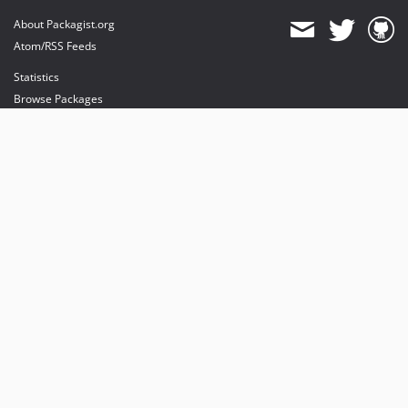
About Packagist.org
Atom/RSS Feeds
Statistics
Browse Packages
API
Mirrors
Status
Dashboard
provides maintenance and hosting
provides bandwidth and CDN
provides malware detection
Sponsor Packagist & Composer