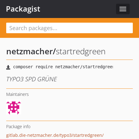
Packagist
Toggle
navigat
netzmacher
/
startredgreen
TYPO3 SPD GRÜNE
Maintainers
Package info
gitlab.die-netzmacher.de/typo3/startredgreen/