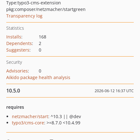
Type:
typo3-cms-extension
pkg:composer/netzmacher/startgreen
Transparency log
Statistics
Installs
:
168
Dependents
:
2
Suggesters
:
0
Security
Advisories
:
0
Aikido package health analysis
10.5.0
2026-06-12 16:37 UTC
requires
netzmacher/start
: ^10.3 || @dev
typo3/cms-core
: >=8.7.0 <10.4.99