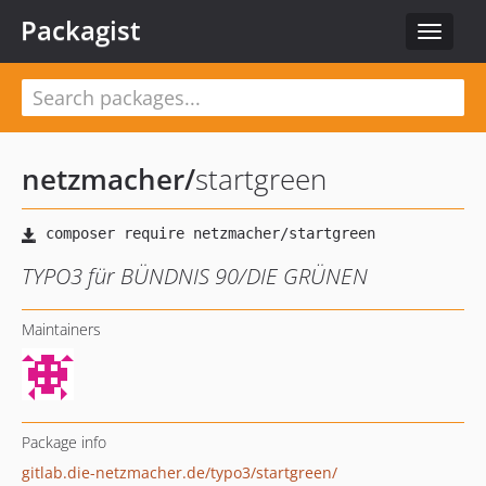
Packagist
Toggle
navigat
netzmacher
/
startgreen
TYPO3 für BÜNDNIS 90/DIE GRÜNEN
Maintainers
Package info
gitlab.die-netzmacher.de/typo3/startgreen/