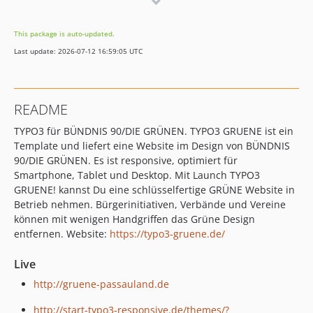
10.3.1
10.2.0
This package is auto-updated.
10.1.1
Last update: 2026-07-12 16:59:05 UTC
10.1.0
10.0.6
10.0.3
README
10.0.2
TYPO3 für BÜNDNIS 90/DIE GRÜNEN. TYPO3 GRUENE ist ein
10.0.1
Template und liefert eine Website im Design von BÜNDNIS
10.0.0
90/DIE GRÜNEN. Es ist responsive, optimiert für
4.6.10
Smartphone, Tablet und Desktop. Mit Launch TYPO3
4.6.9
GRUENE! kannst Du eine schlüsselfertige GRÜNE Website in
4.6.8
Betrieb nehmen. Bürgerinitiativen, Verbände und Vereine
können mit wenigen Handgriffen das Grüne Design
4.6.7
entfernen. Website:
https://typo3-gruene.de/
4.6.6
4.6.5
Live
4.6.4
http://gruene-passauland.de
4.5.4
http://start-typo3-responsive.de/themes/?