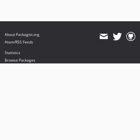
About Packagist.org
Atom/RSS Feeds
Statistics
Browse Packages
API
Mirrors
Status
Dashboard
provides maintenance and hosting
provides bandwidth and CDN