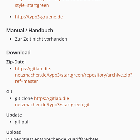
4.5.3
style=startgreen
4.5.2
4.3.74
http://typo3-gruene.de
4.3.73
Manual / Handbuch
4.3.71
Zur Zeit nicht vorhanden
4.3.68
4.3.67
Download
4.3.64
Zip-Datei
4.3.63
https://gitlab.die-
4.3.58
netzmacher.de/typo3/startgreen/repository/archive.zip?
ref=master
4.3.55
4.2.3
Git
4.2.2
git clone
https://gitlab.die-
netzmacher.de/typo3/startgreen.git
4.2.1
4.0.20
Update
git pull
4.0.19
4.0.17
Upload
4.0.16
Du benötigst entsprechende Zugriffsrechte!