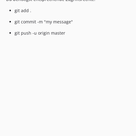
dev-typo3_124
git add .
dev-5267_offcanvas_ifempty
git commit -m "my message"
dev-6238_rootpage_and_ifempty
dev-master
git push -u origin master