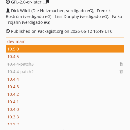
GPL-2.0-or-later
f43137b6d5c30b2ca5c1fe8067dbe6f5248
Dirk Wildt (Die Netzmacher, verdigado eG)
Fredrik
Boström (verdigado eG)
Liss Dunphy (verdigado eG)
Falko
Trojahn (verdigado eG)
Published on Packagist.org on 2026-06-12 16:49 UTC
dev-main
10.5.0
10.4.5
10.4.4-patch3
10.4.4-patch2
10.4.4
10.4.3
10.4.2
10.4.1
10.4.0
10.3.3
10.3.2