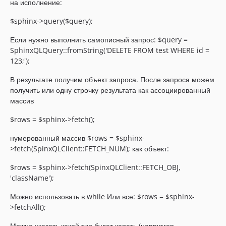
на исполнение:
$sphinx->query($query);
Если нужно выполнить самописный запрос: $query =
SphinxQLQuery::fromString('DELETE FROM test WHERE id =
123;');
В результате получим объект запроса. После запроса можем
получить или одну строчку результата как ассоциированный
массив
$rows = $sphinx->fetch();
нумерованный массив $rows = $sphinx-
>fetch(SpinxQLClient::FETCH_NUM); как объект:
$rows = $sphinx->fetch(SpinxQLClient::FETCH_OBJ,
'className');
Можно использовать в while Или все: $rows = $sphinx-
>fetchAll();
Можно указать какой тип будет капать (например