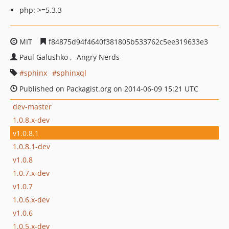
php: >=5.3.3
MIT
f84875d94f4640f381805b533762c5ee319633e3
Paul Galushko
Angry Nerds
sphinx
sphinxql
Published on Packagist.org on 2014-06-09 15:21 UTC
dev-master
1.0.8.x-dev
v1.0.8.1
1.0.8.1-dev
v1.0.8
1.0.7.x-dev
v1.0.7
1.0.6.x-dev
v1.0.6
1.0.5.x-dev