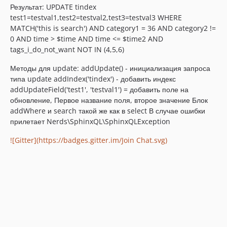
Результат: UPDATE tindex
test1=testval1,test2=testval2,test3=testval3 WHERE
MATCH('this is search') AND category1 = 36 AND category2 !=
0 AND time > $time AND time <= $time2 AND
tags_i_do_not_want NOT IN (4,5,6)
Методы для update: addUpdate() - инициализация запроса
типа update addIndex('tindex') - добавить индекс
addUpdateField('test1', 'testval1') = добавить поле на
обновление, Первое название поля, второе значение Блок
addWhere и search такой же как в select В случае ошибки
прилетает Nerds\SphinxQL\SphinxQLException
![Gitter](https://badges.gitter.im/Join Chat.svg)