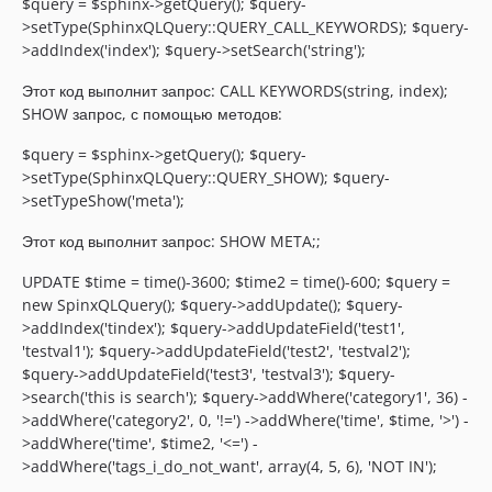
$query = $sphinx->getQuery(); $query-
>setType(SphinxQLQuery::QUERY_CALL_KEYWORDS); $query-
>addIndex('index'); $query->setSearch('string');
Этот код выполнит запрос: CALL KEYWORDS(string, index);
SHOW запрос, с помощью методов:
$query = $sphinx->getQuery(); $query-
>setType(SphinxQLQuery::QUERY_SHOW); $query-
>setTypeShow('meta');
Этот код выполнит запрос: SHOW META;;
UPDATE $time = time()-3600; $time2 = time()-600; $query =
new SpinxQLQuery(); $query->addUpdate(); $query-
>addIndex('tindex'); $query->addUpdateField('test1',
'testval1'); $query->addUpdateField('test2', 'testval2');
$query->addUpdateField('test3', 'testval3'); $query-
>search('this is search'); $query->addWhere('category1', 36) -
>addWhere('category2', 0, '!=') ->addWhere('time', $time, '>') -
>addWhere('time', $time2, '<=') -
>addWhere('tags_i_do_not_want', array(4, 5, 6), 'NOT IN');