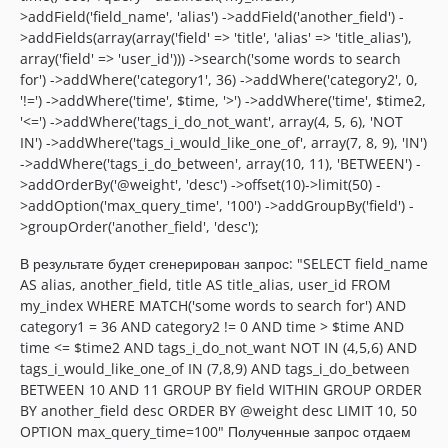
>addField('field_name', 'alias') ->addField('another_field') -
>addFields(array(array('field' => 'title', 'alias' => 'title_alias'),
array('field' => 'user_id'))) ->search('some words to search
for') ->addWhere('category1', 36) ->addWhere('category2', 0,
'!=') ->addWhere('time', $time, '>') ->addWhere('time', $time2,
'<=') ->addWhere('tags_i_do_not_want', array(4, 5, 6), 'NOT
IN') ->addWhere('tags_i_would_like_one_of', array(7, 8, 9), 'IN')
->addWhere('tags_i_do_between', array(10, 11), 'BETWEEN') -
>addOrderBy('@weight', 'desc') ->offset(10)->limit(50) -
>addOption('max_query_time', '100') ->addGroupBy('field') -
>groupOrder('another_field', 'desc');
В результате будет сгенерирован запрос: "SELECT field_name
AS alias, another_field, title AS title_alias, user_id FROM
my_index WHERE MATCH('some words to search for') AND
category1 = 36 AND category2 != 0 AND time > $time AND
time <= $time2 AND tags_i_do_not_want NOT IN (4,5,6) AND
tags_i_would_like_one_of IN (7,8,9) AND tags_i_do_between
BETWEEN 10 AND 11 GROUP BY field WITHIN GROUP ORDER
BY another_field desc ORDER BY @weight desc LIMIT 10, 50
OPTION max_query_time=100" Полученные запрос отдаем