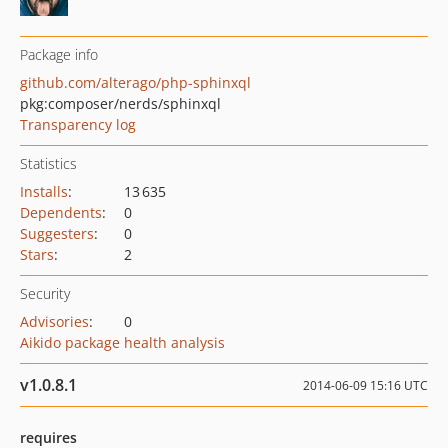
Package info
github.com/alterago/php-sphinxql
pkg:composer/nerds/sphinxql
Transparency log
Statistics
Installs
:
13 635
Dependents
:
0
Suggesters
:
0
Stars
:
2
Security
Advisories
:
0
Aikido package health analysis
v1.0.8.1
2014-06-09 15:16 UTC
requires