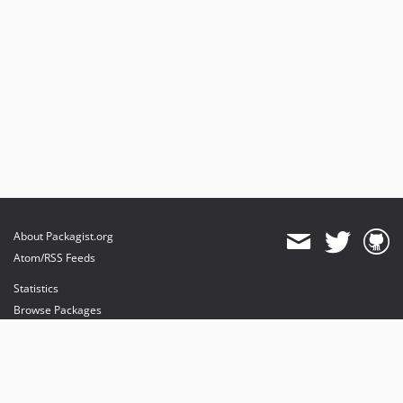
About Packagist.org
Atom/RSS Feeds
Statistics
Browse Packages
API
Mirrors
Status