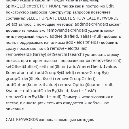
SpinxQLClient::FETCH_NUM), так же как и построчно Edit
Конструктор запросов Конструктор запросов позволяет
составить: SELECT UPDATE DELETE SHOW CALL KEYWORDS
Select запрос, с помощью методов: addIndex($index) может
добавлять несколько removeIndex($index) удалить какой
нить ненужный индекс addField($field, $alias=null) добавить
поля, поддерживаются алиасы addFields($fields) добавить
сразу несколько полей removeField($alias)
removeFields($array) setSearch($search) установить строку
поиска, при втором вызове - перезапишется removeSearch()
setOffset($offset) setLimit($limit) addWhere($field, $value,
$operator=null) addGroupBy($field) removeGroupBy()
groupOrder($field, $sort) removeGroupOrder()
addOption($name, $value) removeOption($name = null,
$value = null) addOrderBy($field, $sort = "ask")
removeOrderBy($field = null) Примеры использования в
тестах, в аннотациях есть что ожидается и небольшое
описание.
CALL KEYWORDS запрос, с помощью методов: