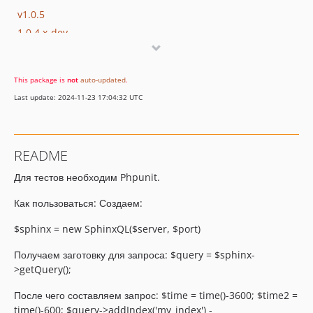
v1.0.5
1.0.4.x-dev
v1.0.4
1.0.3.x-dev
This package is
not
auto-updated
.
v1.0.3
Last update: 2024-11-23 17:04:32 UTC
v1.0.2
1.0.1.x-dev
v1.0.1
README
Для тестов необходим Phpunit.
Как пользоваться: Создаем:
$sphinx = new SphinxQL($server, $port)
Получаем заготовку для запроса: $query = $sphinx-
>getQuery();
После чего составляем запрос: $time = time()-3600; $time2 =
time()-600; $query->addIndex('my_index') -