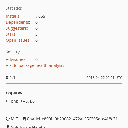
Statistics
Installs
:
7 665
Dependents
:
0
Suggesters
:
0
Stars
:
3
Open Issues
:
0
Security
Advisories
:
0
Aikido package health analysis
0.1.1
2018-04-22 05:51 UTC
requires
php: >=5.4.0
MIT
8badebe890fe0b296821472ac256305dfe418c31
Golubkova Natalia