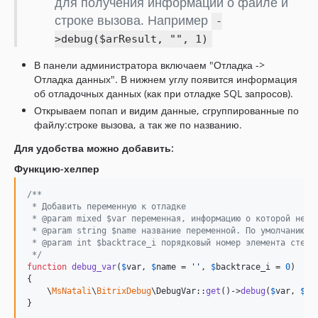
для получения информации о файле и
строке вызова. Например
-
>debug($arResult, "", 1)
В панели администратора включаем "Отладка ->
Отладка данных". В нижнем углу появится информация
об отладочных данных (как при отладке SQL запросов).
Открываем попап и видим данные, сгруппированные по
файлу:строке вызова, а так же по названию.
Для удобства можно добавить:
Функцию-хелпер
/**
 * Добавить переменную к отладке
 * @param mixed $var переменная, информацию о которой необ
 * @param string $name название переменной. По умолчанию б
 * @param int $backtrace_i порядковый номер элемента стека
 */
function
debug_var
(
$
var
, 
$
name
 = 
''
, 
$
backtrace_i
 = 
0
)

{

    \
MsNatali
\
BitrixDebug
\DebugVar::
get
()->
debug
(
$
var
, 
$
na
}