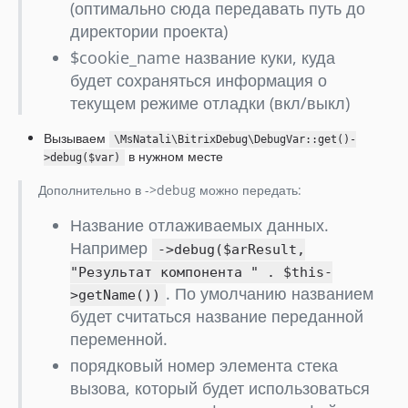
(оптимально сюда передавать путь до
директории проекта)
$cookie_name название куки, куда
будет сохраняться информация о
текущем режиме отладки (вкл/выкл)
Вызываем
\MsNatali\BitrixDebug\DebugVar::get()-
в нужном месте
>debug($var)
Дополнительно в ->debug можно передать:
Название отлаживаемых данных.
Например
->debug($arResult,
"Результат компонента " . $this-
. По умолчанию названием
>getName())
будет считаться название переданной
переменной.
порядковый номер элемента стека
вызова, который будет использоваться