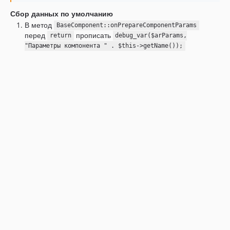
Сбор данных по умолчанию
В метод
BaseComponent::onPrepareComponentParams
перед
прописать
return
debug_var($arParams,
"Параметры компонента " . $this->getName());