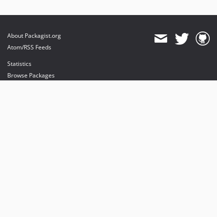
About Packagist.org
Atom/RSS Feeds
Statistics
Browse Packages
API
Mirrors
Status
Dashboard
provides maintenance and hosting
provides bandwidth and CDN
provides malware detection