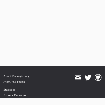
About Packagist.org
Atom/RSS Feeds
Statistics
Browse Packages
API