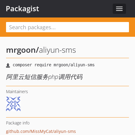
Packagist
Toggle
navigat
mrgoon
/
aliyun-sms
阿里云短信服务php调用代码
Maintainers
Package info
github.com/MissMyCat/aliyun-sms