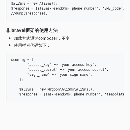
$aliSms = new AliSms();

$response = $aliSms->sendSms('phone number', 'SMS_code', ['
非laravel框架的使用方法
加载方式通过composer，不变
使用样例代码如下：
$config = [

        'access_key' => 'your access key',

        'access_secret' => 'your access secret',

        'sign_name' => 'your sign name',

    ];

    $aliSms = new Mrgoon\AliSms\AliSms();
