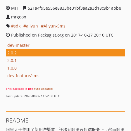
MIT
521a4f95e556e8833be31bf3aa2a3d18c9b1abbe
mrgoon
sdk
aliyun
Aliyun-Sms
Published on Packagist.org on 2017-10-27 20:10 UTC
dev-master
2.0.2
2.0.1
1.0.0
dev-feature/sms
This package is
not
auto-updated
.
Last update: 2026-08-06 11:52:08 UTC
README
阿里大于关闭了新用户渠道，迁移到阿里云短信服务上，然而阿里