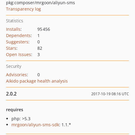
pkg:composer/mrgoon/aliyun-sms
Transparency log
Statistics
Installs
:
95 456
Dependents
:
1
Suggesters
:
0
Stars
:
82
Open Issues
:
3
Security
Advisories
:
0
Aikido package health analysis
2.0.2
2017-10-19 08:16 UTC
requires
php: >5.3
mrgoon/aliyun-sms-sdk
: 1.1.*