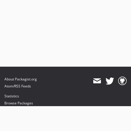
About Packagist.org
Atom/RSS Feeds
Statistics
Browse Packages
API
Mirrors
Status