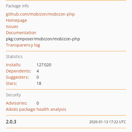
Package info
github.com/mobizon/mobizon-php
Homepage
Issues
Documentation
pkg:composer/mobizon/mobizon-php
Transparency log
Statistics
Installs
:
127 020
Dependents
:
4
Suggesters
:
0
Stars
:
18
Security
Advisories
:
0
Aikido package health analysis
2.0.3
2020-01-13 17:22 UTC