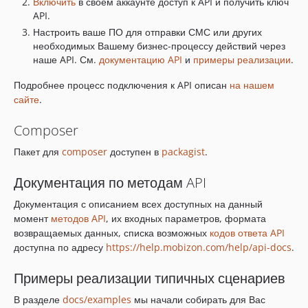
Включить
в своем аккаунте доступ к API и получить ключ
API.
Настроить ваше ПО для отправки СМС или других
необходимых Вашему бизнес-процессу действий через
наше API. См.
документацию API
и
примеры реализации
.
Подробнее процесс подключения к API описан
на нашем
сайте
.
Composer
Пакет для
composer
доступен в
packagist
.
Документация по методам API
Документация с описанием всех доступных на данный
момент
методов API
, их входных параметров, формата
возвращаемых данных, списка возможных
кодов ответа API
доступна по адресу
https://help.mobizon.com/help/api-docs
.
Примеры реализации типичных сценариев
В разделе
docs/examples
мы начали собирать для Вас