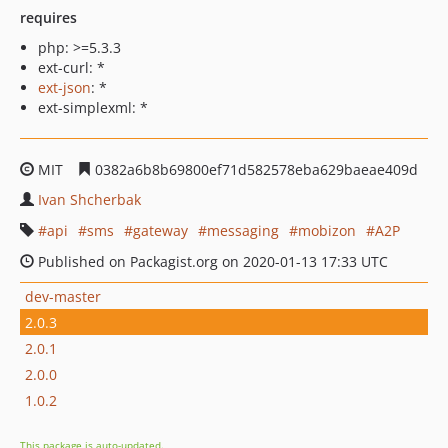
requires
php: >=5.3.3
ext-curl: *
ext-json
: *
ext-simplexml: *
MIT
0382a6b8b69800ef71d582578eba629baeae409d
Ivan Shcherbak
api
sms
gateway
messaging
mobizon
A2P
Published on Packagist.org on 2020-01-13 17:33 UTC
dev-master
2.0.3
2.0.1
2.0.0
1.0.2
This package is auto-updated.