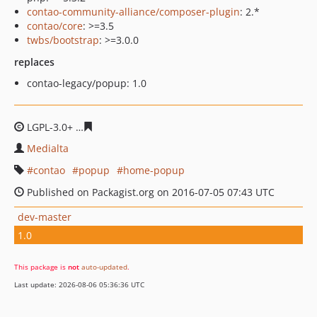
contao-community-alliance/composer-plugin
: 2.*
contao/core
: >=3.5
twbs/bootstrap
: >=3.0.0
replaces
contao-legacy/popup: 1.0
LGPL-3.0+
237e4aa4273dc575f8c7c14ed55181912177bfc6
Medialta
contao
popup
home-popup
Published on Packagist.org on 2016-07-05 07:43 UTC
dev-master
1.0
This package is
not
auto-updated
.
Last update: 2026-08-06 05:36:36 UTC