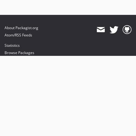
About Packagist.org
Atom/RSS Feeds
Statistics
Browse Packages
API
Mirrors
Status
Dashboard
provides maintenance and hosting
provides bandwidth and CDN
provides malware detection