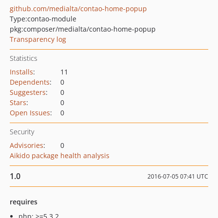
github.com/medialta/contao-home-popup
Type:
contao-module
pkg:composer/medialta/contao-home-popup
Transparency log
Statistics
Installs
:
11
Dependents
:
0
Suggesters
:
0
Stars
:
0
Open Issues
:
0
Security
Advisories
:
0
Aikido package health analysis
1.0
2016-07-05 07:41 UTC
requires
php: >=5.3.2