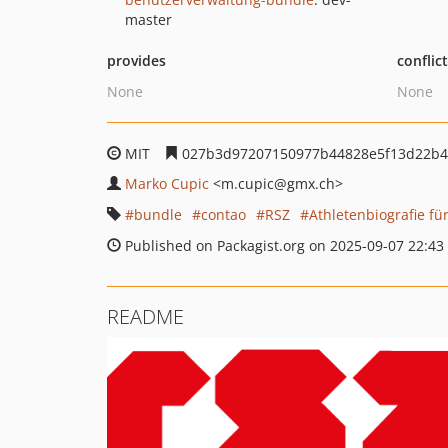
master
provides
conflic
None
None
MIT
027b3d97207150977b44828e5f13d22b
Marko Cupic
<m.cupic
@gmx.ch>
bundle
contao
RSZ
Athletenbiografie fü
Published on Packagist.org on 2025-09-07 22:43
README