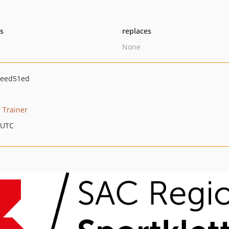
ts
replaces
None
4eed51ed
r Trainer
 UTC