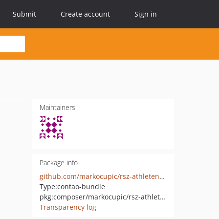
Submit
Create account
Sign in
Maintainers
Package info
github.com/markocupic/rsz-athletenbiografie-bundle
Type:
contao-bundle
pkg:composer/markocupic/rsz-athletenbiografie-bundle
Transparency log