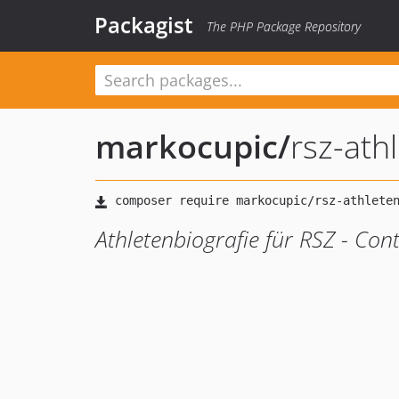
Packagist
The PHP Package Repository
markocupic
/
rsz-ath
Athletenbiografie für RSZ - Co