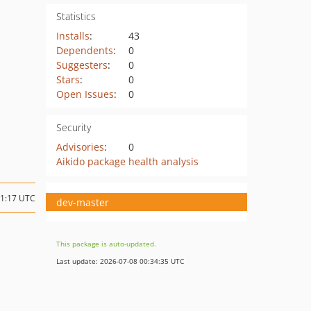
Statistics
Installs
:
43
Dependents
:
0
Suggesters
:
0
Stars
:
0
Open Issues
:
0
Security
Advisories
:
0
Aikido package health analysis
21:17 UTC
dev-master
This package is auto-updated.
Last update: 2026-07-08 00:34:35 UTC