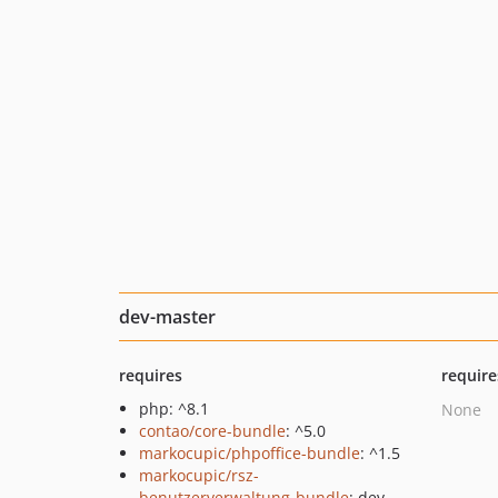
dev-master
requires
require
php: ^8.1
None
contao/core-bundle
: ^5.0
markocupic/phpoffice-bundle
: ^1.5
markocupic/rsz-
benutzerverwaltung-bundle
: dev-