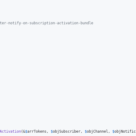
ter-notify-on-subscription-activation-bundle
Activation
(&
$
arrTokens
, 
$
objSubscriber
, 
$
objChannel
, 
$
objNotific