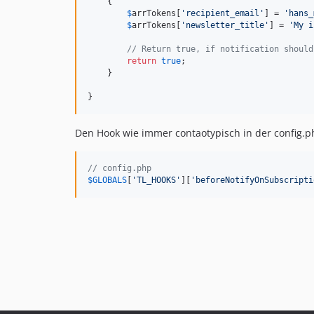
    {

$
arrTokens
[
'
recipient_email
'
] = 
'
hans_
$
arrTokens
[
'
newsletter_title
'
] = 
'
My i
// Return true, if notification should
return
true
;

    }

}
Den Hook wie immer contaotypisch in der config.p
// config.php
$
GLOBALS
[
'
TL_HOOKS
'
][
'
beforeNotifyOnSubscripti