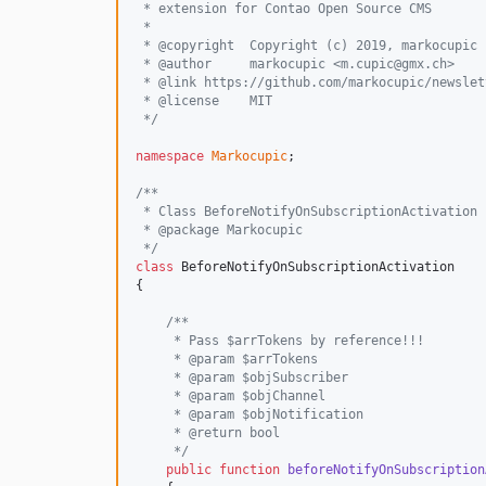
 * extension for Contao Open Source CMS
 *
 * @copyright  Copyright (c) 2019, markocupic
 * @author     markocupic <m.cupic@gmx.ch>
 * @link https://github.com/markocupic/newslet
 * @license    MIT
 */
namespace
Markocupic
;

/**
 * Class BeforeNotifyOnSubscriptionActivation
 * @package Markocupic
 */
class
 BeforeNotifyOnSubscriptionActivation

{

/**
     * Pass $arrTokens by reference!!!
     * @param $arrTokens
     * @param $objSubscriber
     * @param $objChannel
     * @param $objNotification
     * @return bool
     */
public
function
beforeNotifyOnSubscription