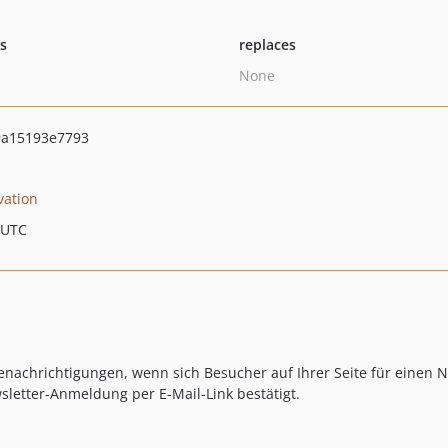
ts
replaces
None
9a15193e7793
vation
 UTC
 Benachrichtigungen, wenn sich Besucher auf Ihrer Seite für einen
letter-Anmeldung per E-Mail-Link bestätigt.