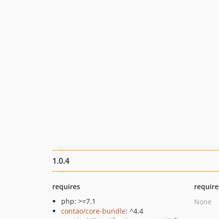
1.0.4
requires
require
php: >=7.1
None
contao/core-bundle
: ^4.4