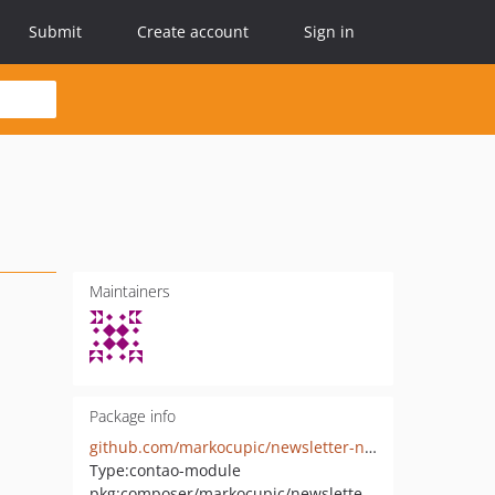
Submit
Create account
Sign in
Maintainers
Package info
github.com/markocupic/newsletter-notify-on-subscription-activation-bundle
Type:
contao-module
pkg:composer/markocupic/newsletter-notify-on-subscription-activation-bundle