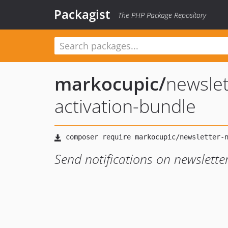
Packagist
The PHP Package Repository
markocupic
/
newslet
activation-bundle
Send notifications on newsletter