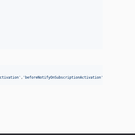
ctivation
'
,
'
beforeNotifyOnSubscriptionActivation
'