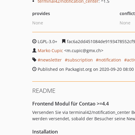
terminal42/notification_center
: ^1.5
provides
conflic
None
None
LGPL-3.0+
fac6a2dd451084de9193478552cf
Marko Cupic
<m.cupic
@gmx.ch>
newsletter
subscription
notification
acti
Published on Packagist.org on 2020-09-20 08:00
README
Frontend Modul für Contao >=4.4
Versenden Sie via terminal42/notification_center
werden versendet, sobald der Besucher seine News
Installation