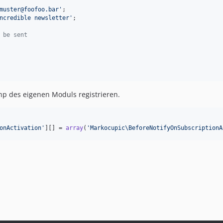
muster@foofoo.bar
'
;

ncredible newsletter
'
;

 be sent
hp des eigenen Moduls registrieren.
onActivation
'
][] = 
array
(
'
Markocupic\BeforeNotifyOnSubscriptionA