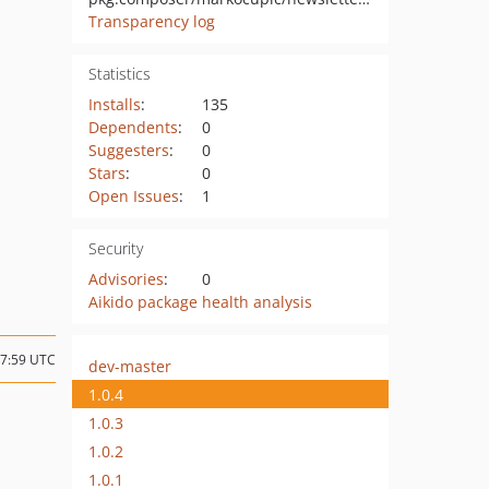
Transparency log
Statistics
Installs
:
135
Dependents
:
0
Suggesters
:
0
Stars
:
0
Open Issues
:
1
Security
Advisories
:
0
Aikido package health analysis
07:59 UTC
dev-master
1.0.4
1.0.3
1.0.2
1.0.1