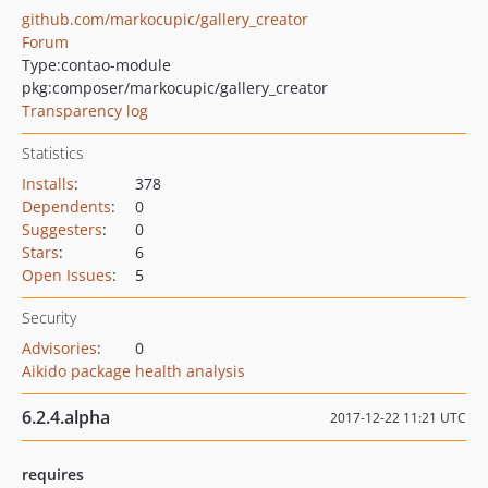
github.com/markocupic/gallery_creator
Forum
Type:
contao-module
pkg:composer/markocupic/gallery_creator
Transparency log
Statistics
Installs
:
378
Dependents
:
0
Suggesters
:
0
Stars
:
6
Open Issues
:
5
Security
Advisories
:
0
Aikido package health analysis
6.2.4.alpha
2017-12-22 11:21 UTC
requires