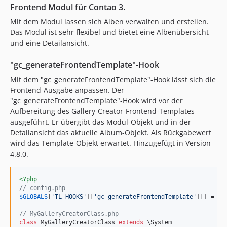
Frontend Modul für Contao 3.
Mit dem Modul lassen sich Alben verwalten und erstellen.
Das Modul ist sehr flexibel und bietet eine Albenübersicht
und eine Detailansicht.
"gc_generateFrontendTemplate"-Hook
Mit dem "gc_generateFrontendTemplate"-Hook lässt sich die
Frontend-Ausgabe anpassen. Der
"gc_generateFrontendTemplate"-Hook wird vor der
Aufbereitung des Gallery-Creator-Frontend-Templates
ausgeführt. Er übergibt das Modul-Objekt und in der
Detailansicht das aktuelle Album-Objekt. Als Rückgabewert
wird das Template-Objekt erwartet. Hinzugefügt in Version
4.8.0.
<?php
// config.php
$
GLOBALS
[
'
TL_HOOKS
'
][
'
gc_generateFrontendTemplate
'
][] = 
ar
// MyGalleryCreatorClass.php
class
 MyGalleryCreatorClass 
extends
 \System
