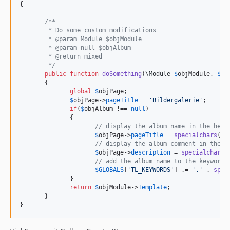
{

/**
        * Do some custom modifications
        * @param Module $objModule
        * @param null $objAlbum
        * @return mixed
        */
public
function
doSomething
(
\
Module
$
objModule
, 
$
ob
       {

global
$
objPage
;

$
objPage
->
pageTitle
 = 
'
Bildergalerie
'
;

if
(
$
objAlbum
 !== 
null
)

              {

// display the album name in the head
$
objPage
->
pageTitle
 = 
specialchars
(
$
o
// display the album comment in the h
$
objPage
->
description
 = 
specialchars
(
// add the album name to the keywords
$
GLOBALS
[
'
TL_KEYWORDS
'
] .= 
'
,
'
 . 
spec
              }

return
$
objModule
->
Template
;

       }

}