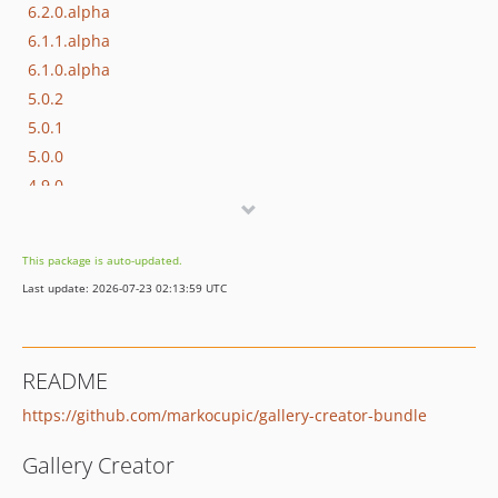
6.2.0.alpha
6.1.1.alpha
6.1.0.alpha
5.0.2
5.0.1
5.0.0
4.9.0
4.8.0
4.7.0
This package is auto-updated.
1.0.0
Last update: 2026-07-23 02:13:59 UTC
dev-6.x.x.alpha
dev-6.0.0.alpha
dev-support/4.8.0
README
dev-support/4.9.0
https://github.com/markocupic/gallery-creator-bundle
Gallery Creator