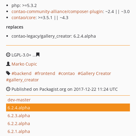
php: >=5.3.2
contao-community-alliance/composer-plugin
: ~2.4 || ~3.0
contao/core
: >=3.5.1 || ~4.3
replaces
contao-legacy/gallery_creator: 6.2.4.alpha
LGPL-3.0+
f49150736d43ade72f11108ca5ec2f6b4034fcb3
Marko Cupic
backend
frontend
contao
Gallery Creator
gallery_creator
Published on Packagist.org on 2017-12-22 11:24 UTC
dev-master
6.2.4.alpha
6.2.3.alpha
6.2.2.alpha
6.2.1.alpha