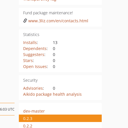
Fund package maintenance!
www.3liz.com/en/contacts.html
Statistics
Installs
:
13
Dependents
:
0
Suggesters
:
0
Stars
:
0
Open Issues
:
0
Security
Advisories
:
0
Aikido package health analysis
16:03 UTC
dev-master
0.2.3
0.2.2