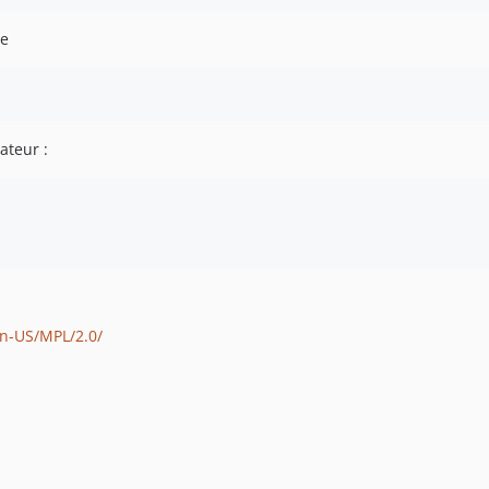
de
ateur :
en-US/MPL/2.0/