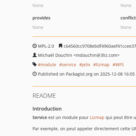
None
None
provides
conflic
None
None
MPL-2.0
c64560cc9708ebdf4960aef41ccee3
Michaël Douchin
<mdouchin
@3liz.com>
module
service
jelix
lizmap
WFS
Published on Packagist.org on 2025-12-08 16:05
README
Introduction
Service
est un module pour
Lizmap
qui peut être u
Par exemple, on peut appeler directement cette UR