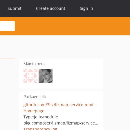
Submit
Create account
Sign in
Maintainers
Package info
github.com/3liz/lizmap-service-module
Homepage
Type:
jelix-module
pkg:composer/lizmap/lizmap-service-module
Transparency log