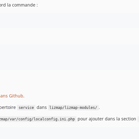
abord la commande :
dans Github
.
épertoire
dans
.
service
lizmap/lizmap-modules/
pour ajouter dans la section
zmap/var/config/localconfig.ini.php