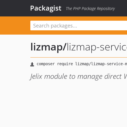
Packagist
The PHP Package Repository
lizmap
/
lizmap-servi
Jelix module to manage direct 