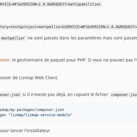
RVICE=WFS&VERSION=1.0.0&REQUEST=GetCapabilities
tory=test&project=montpellier&SERVICE=WFS&VERSION=1.0.0&REQUEST=
ne sont passés dans les paramètres mais sont passé
montpellier
oser
, le gestionnaire de paquet pour PHP. Si vous ne pouvez pas l'
dossier de Lizmap Web Client.
si il n'existe pas déjà, en copiant le fichier
poser.json
composer.jso
zmap/my-packages/composer.json

ges 
"
lizmap/lizmap-service-module
"
pour lancer l'installateur