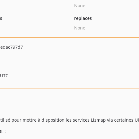
None
ts
replaces
None
7edac797d7
 UTC
tilisé pour mettre à disposition les services Lizmap via certaines U
L :