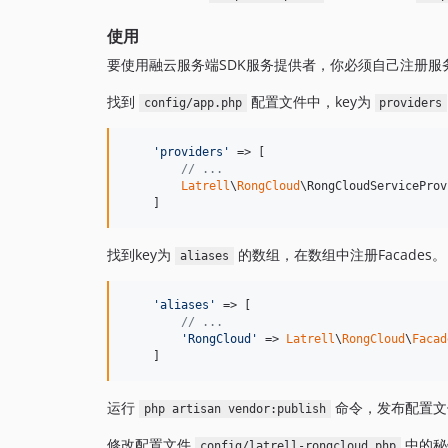
使用
要使用融云服务端SDK服务提供者，你必须自己注册服务提
找到
配置文件中，key为
config/app.php
providers
'
providers
'
 => [

// ...
Latrell
\
RongCloud
\RongCloudServiceProv
    ]
找到key为
的数组，在数组中注册Facades。
aliases
'
aliases
'
 => [

// ...
'
RongCloud
'
 => 
Latrell
\
RongCloud
\
Facad
    ]
运行
命令，发布配置文
php artisan vendor:publish
修改配置文件
中的秘
config/latrell-rongcloud.php