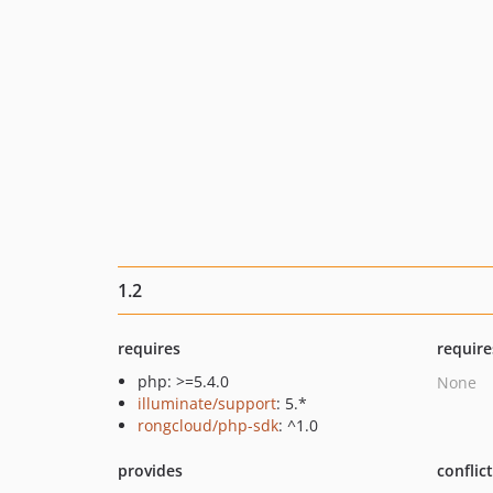
1.2
requires
require
php: >=5.4.0
None
illuminate/support
: 5.*
rongcloud/php-sdk
: ^1.0
provides
conflic