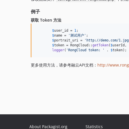
例子
获取 Token 方法
$
user_id
 = 
1
;

$
name
 = 
'
测试用户
'
;

$
portrait_uri
 = 
'
http://demo.com/1.jpg
$
token
 = RongCloud::
getToken
(
$
userId
, 
logger
(
'
RongCloud token: 
'
 . 
$
token
);
更多使用方法，请参考融云API文档：
http://www.rong
About Packagist.org
Statistics