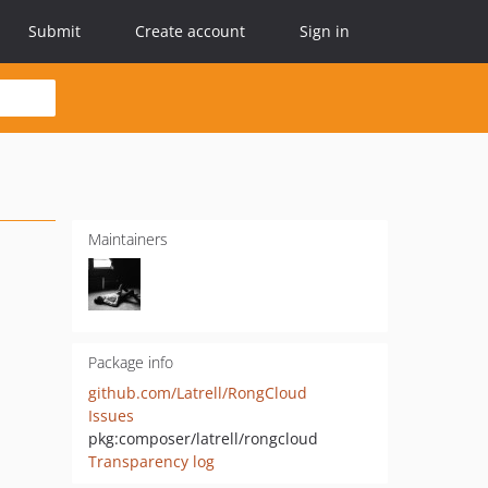
Submit
Create account
Sign in
Maintainers
Package info
github.com/Latrell/RongCloud
Issues
pkg:composer/latrell/rongcloud
Transparency log