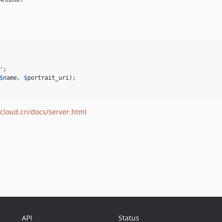
'
;

$
name
, 
$
portrait_uri
);

cloud.cn/docs/server.html
API
Status