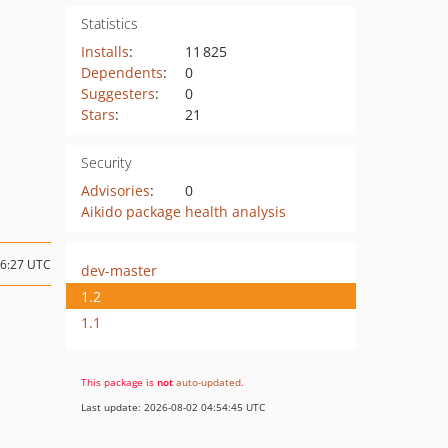
Statistics
Installs
:
11 825
Dependents
:
0
Suggesters
:
0
Stars
:
21
Security
Advisories
:
0
Aikido package health analysis
06:27 UTC
dev-master
1.2
1.1
This package is
not
auto-updated
.
Last update: 2026-08-02 04:54:45 UTC