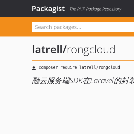
Packagist
The PHP Package Repository
latrell
/
rongcloud
融云服务端SDK在Laravel的