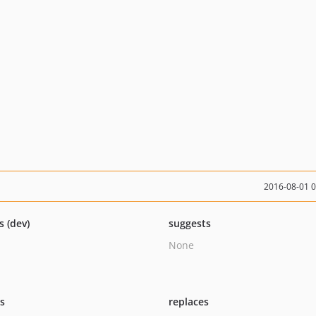
2016-08-01 
s (dev)
suggests
None
ts
replaces