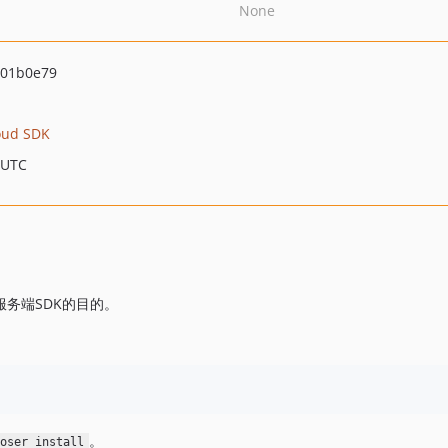
None
01b0e79
oud SDK
 UTC
云服务端SDK的目的。
。
poser install