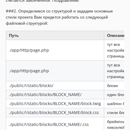
считается законченной. Поздравляем!
###2. Определимся со структурой и зададим основные
стили проекта Вам придется работать со следующей
файловой структурой:
Путь
Описание
тут все
./app/Http/page.php
настройки
страницы
тут все
./app/Http/page.php
настройки
страницы
./public/!/static/blocks/
блоки
./public/!/static/blocks/BLOCK_NAME/
один блок
./public/!/static/blocks/BLOCK_NAME/block.twig
шаблон бло
./public/!/static/blocks/BLOCK_NAME/block.css
стили блока
брейкпоинт
./public/!/static/blocks/BLOCK_NAME/.css
пикселей