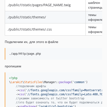
шаблон
./public/!/static/pages/PAGE_NAME.twig
страницы
темы
./public/!/static/themes/
оформлени
темы
./public/!/static/themes/.css
оформлени
Подключим их, для этого в файле
пропишем
<?php
\
Larakit
\
StaticFiles
\Manager::
package
(
'
common
'
)

//подключим шрифты
    ->
css
(
'
//fonts.googleapis.com/css?family=Montserrat:40
    ->
css
(
'
//fonts.googleapis.com/css?family=Lato:400,700,
//укажем зависимость от twitter bootstrap
//это будет означать то, что он будет подключаться до 
    ->
usePackage
(
'
larakit/sf-bootstrap
'
)
