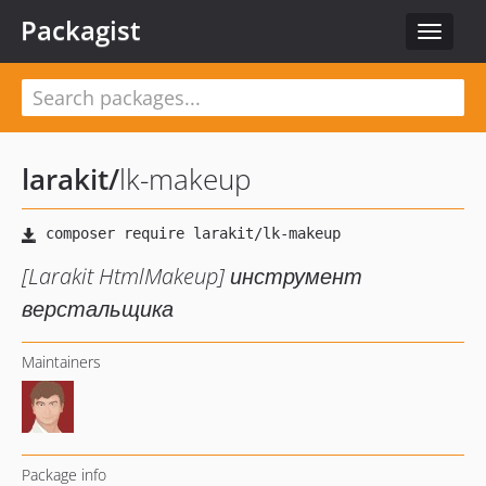
Packagist
Toggle
navigat
larakit
/
lk-makeup
[Larakit HtmlMakeup] инструмент
верстальщика
Maintainers
Package info