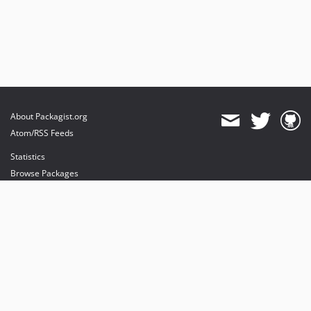
About Packagist.org
Atom/RSS Feeds
Statistics
Browse Packages
API
Mirrors
Status
Dashboard
provides maintenance and hosting