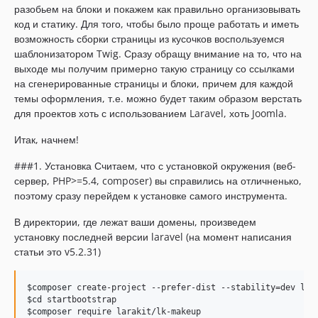
разобьем на блоки и покажем как правильно организовывать
код и статику. Для того, чтобы было проще работать и иметь
возможность сборки страницы из кусочков воспользуемся
шаблонизатором Twig. Сразу обращу внимание на то, что на
выходе мы получим примерно такую страницу со ссылками
на сгенерированные страницы и блоки, причем для каждой
темы оформления, т.е. можно будет таким образом верстать
для проектов хоть с использованием Laravel, хоть Joomla.
Итак, начнем!
###1. Установка Считаем, что с установкой окружения (веб-
сервер, PHP>=5.4, composer) вы справились на отличненько,
поэтому сразу перейдем к установке самого инструмента.
В директории, где лежат ваши домены, произведем
установку последней версии laravel (на момент написания
статьи это v5.2.31)
$composer
$cd
$composer
 require larakit/lk-makeup