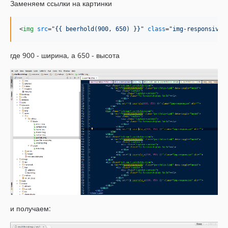
Заменяем ссылки на картинки
<
img
src
="
{{ beerhold(900, 650) }}
" 
class
="
img-responsive
"
где 900 - ширина, а 650 - высота
и получаем: