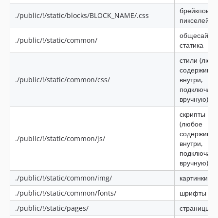
брейкпоинт
./public/!/static/blocks/BLOCK_NAME/.css
пикселей
общесайто
./public/!/static/common/
статика
стили (люб
содержимо
./public/!/static/common/css/
внутри,
подключает
вручную)
скрипты
(любое
содержимо
./public/!/static/common/js/
внутри,
подключает
вручную)
./public/!/static/common/img/
картинки
./public/!/static/common/fonts/
шрифты
./public/!/static/pages/
страницы