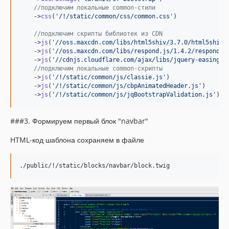
//подключим локальные common-стили
    ->
css
(
'
/!/static/common/css/common.css
'
)

//подключим скрипты библиотек из CDN
    ->
js
(
'
//oss.maxcdn.com/libs/html5shiv/3.7.0/html5shiv.
    ->
js
(
'
//oss.maxcdn.com/libs/respond.js/1.4.2/respond.m
    ->
js
(
'
//cdnjs.cloudflare.com/ajax/libs/jquery-easing/1
//подключим локальные common-скрипты
    ->
js
(
'
/!/static/common/js/classie.js
'
)

    ->
js
(
'
/!/static/common/js/cbpAnimatedHeader.js
'
)

    ->
js
(
'
/!/static/common/js/jqBootstrapValidation.js
'
);
###3. Формируем первый блок "navbar"
HTML-код шаблона сохраняем в файле