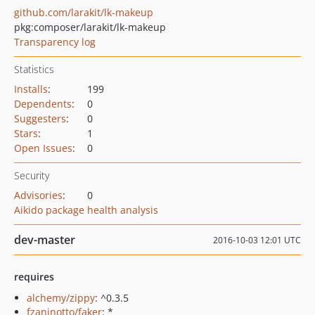
github.com/larakit/lk-makeup
pkg:composer/larakit/lk-makeup
Transparency log
Statistics
Installs
:
199
Dependents
:
0
Suggesters
:
0
Stars
:
1
Open Issues
:
0
Security
Advisories
:
0
Aikido package health analysis
dev-master
2016-10-03 12:01 UTC
requires
alchemy/zippy
: ^0.3.5
fzaninotto/faker
: *