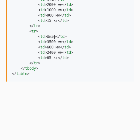
<
td
>
2000 мм
</
td
>
<
td
>
1000 мм
</
td
>
<
td
>
900 мм
</
td
>
<
td
>
15 кг
</
td
>
</
tr
>
<
tr
>
<
td
>
Шкаф
</
td
>
<
td
>
3500 мм
</
td
>
<
td
>
600 мм
</
td
>
<
td
>
2400 мм
</
td
>
<
td
>
65 кг
</
td
>
</
tr
>
</
tbody
>
</
table
>