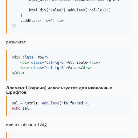
        ~

        html_div('Value').addClass('col-lg-6')

    )

    .addClass('row')|raw

}}
результат
<
div
class
="
row
"
>
<
div
class
="
col-lg-6
"
>
Attribute
</
div
>
<
div
class
="
col-lg-6
"
>
Value
</
div
>
</
div
>
Элемент I (курсив) используется для иконочных
шрифтов
$
el
 = \HtmlI::
addClass
(
'
fa fa-bed
'
echo
$
el
;
или в шаблоне Twig