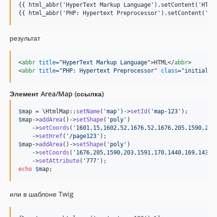
{{ html_abbr('HyperText Markup Language').setContent('HTML'
{{ html_abbr('PHP: Hypertext Preprocessor').setContent('PH
результат
<
abbr
title
="
HyperText Markup Language
"
>
HTML
</
abbr
>
<
abbr
title
="
PHP: Hypertext Preprocessor
" 
class
="
initialis
Элемент Area/Map (ссылка)
$
map
 = \HtmlMap::
setName
(
'
map
'
)->
setId
(
'
map-123
'
$
map
->
addArea
()->
setShape
(
'
poly
'
)

    ->
setCoords
(
'
1601,15,1602,52,1676,52,1676,205,1590,203
    ->
setHref
(
'
/page123
'
$
map
->
addArea
()->
setShape
(
'
poly
'
)

    ->
setCoords
(
'
1676,205,1590,203,1591,170,1440,169,1439,
    ->
setAttribute
(
'
777
'
echo
$
map
;
или в шаблоне Twig