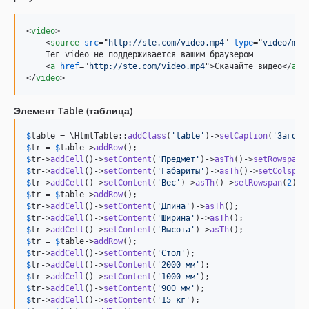
<
video
>
<
source
src
="
http://ste.com/video.mp4
" 
type
="
video/mp4
    Тег video не поддерживается вашим браузером

<
a
href
="
http://ste.com/video.mp4
"
>
Скачайте видео
</
a
>
</
video
>
Элемент Table (таблица)
$
table
 = \HtmlTable::
addClass
(
'
table
'
)->
setCaption
(
'
Заголо
$
tr
 = 
$
table
->
addRow
$
tr
->
addCell
()->
setContent
(
'
Предмет
'
)->
asTh
()->
setRowspan
(
$
tr
->
addCell
()->
setContent
(
'
Габариты
'
)->
asTh
()->
setColspan
$
tr
->
addCell
()->
setContent
(
'
Вес
'
)->
asTh
()->
setRowspan
(
2
$
tr
 = 
$
table
->
addRow
$
tr
->
addCell
()->
setContent
(
'
Длина
'
)->
asTh
$
tr
->
addCell
()->
setContent
(
'
Ширина
'
)->
asTh
$
tr
->
addCell
()->
setContent
(
'
Высота
'
)->
asTh
$
tr
 = 
$
table
->
addRow
$
tr
->
addCell
()->
setContent
(
'
Стол
'
$
tr
->
addCell
()->
setContent
(
'
2000 мм
'
$
tr
->
addCell
()->
setContent
(
'
1000 мм
'
$
tr
->
addCell
()->
setContent
(
'
900 мм
'
$
tr
->
addCell
()->
setContent
(
'
15 кг
'