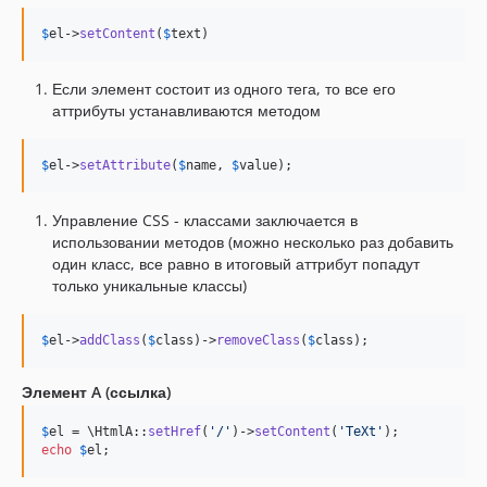
$
el
->
setContent
(
$
text
)
Если элемент состоит из одного тега, то все его
аттрибуты устанавливаются методом
$
el
->
setAttribute
(
$
name
, 
$
value
);
Управление CSS - классами заключается в
использовании методов (можно несколько раз добавить
один класс, все равно в итоговый аттрибут попадут
только уникальные классы)
$
el
->
addClass
(
$
class
)->
removeClass
(
$
class
);
Элемент A (ссылка)
$
el
 = \HtmlA::
setHref
(
'
/
'
)->
setContent
(
'
TeXt
'
echo
$
el
;