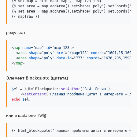
{% set map = html_map('map', 'map-123') %}

{% set area = map.addArea().setShape('poly').setCoords('160
{% set area = map.addArea().setShape('poly').setCoords('167
{{ map|raw }}
результат
<
map
name
="
map
" 
id
="
map-123
"
>
<
area
shape
="
poly
" 
href
="
/page123
" 
coords
="
1601,15,1602,
<
area
shape
="
poly
" 
data-id
="
777
" 
coords
="
1676,205,1590,2
</
map
>
Элемент Blockquote (цитата)
$
el
 = \HtmlBlockquote::
setAuthor
(
'
В.И. Ленин
'
)

    ->
setContent
(
'
Главная проблема цитат в интернете – люд
echo
$
el
;
или в шаблоне Twig
{{ html_blockquote('Главная проблема цитат в интернете – л