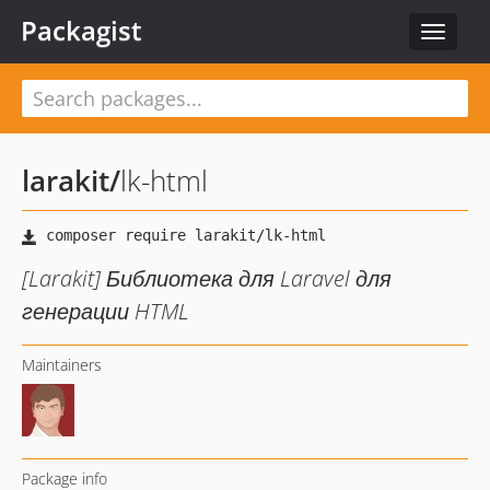
Packagist
Toggle
navigat
larakit
/
lk-html
[Larakit] Библиотека для Laravel для
генерации HTML
Maintainers
Package info