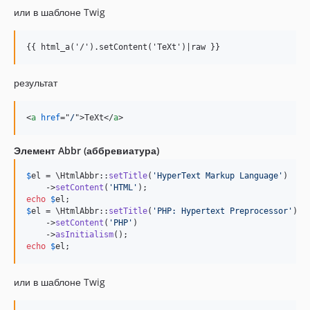
или в шаблоне Twig
{{ html_a('/').setContent('TeXt')|raw }}
результат
<
a
href
="
/
"
>
TeXt
</
a
>
Элемент Abbr (аббревиатура)
$
el
 = \HtmlAbbr::
setTitle
(
'
HyperText Markup Language
'
)

    ->
setContent
(
'
HTML
'
echo
$
el
$
el
 = \HtmlAbbr::
setTitle
(
'
PHP: Hypertext Preprocessor
'
)

    ->
setContent
(
'
PHP
'
)

    ->
asInitialism
echo
$
el
;
или в шаблоне Twig