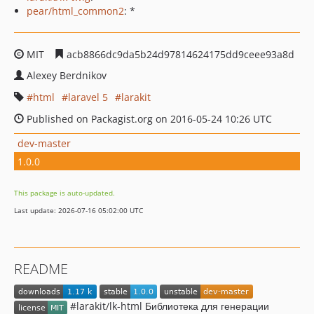
pear/html_common2
: *
MIT
acb8866dc9da5b24d97814624175dd9ceee93a8d
Alexey Berdnikov
html
laravel 5
larakit
Published on Packagist.org on 2016-05-24 10:26 UTC
dev-master
1.0.0
This package is auto-updated.
Last update: 2026-07-16 05:02:00 UTC
README
#larakit/lk-html Библиотека для генерации