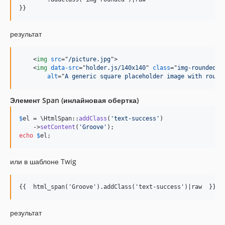
}}
результат
<
img
src
="
/picture.jpg
"
>
<
img
data-src
="
holder.js/140x140
" 
class
="
img-rounded
" 

alt
="
A generic square placeholder image with round
Элемент Span (инлайновая обертка)
$
el
 = \HtmlSpan::
addClass
(
'
text-success
'
)

    ->
setContent
(
'
Groove
'
echo
$
el
;
или в шаблоне Twig
{{  html_span('Groove').addClass('text-success')|raw  }}
результат