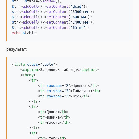
$
tr
 = 
$
table
->
addRow
$
tr
->
addCell
()->
setContent
(
'
Шкаф
'
$
tr
->
addCell
()->
setContent
(
'
3500 мм
'
$
tr
->
addCell
()->
setContent
(
'
600 мм
'
$
tr
->
addCell
()->
setContent
(
'
2400 мм
'
$
tr
->
addCell
()->
setContent
(
'
65 кг
'
echo
$
table
;
результат:
<
table
class
="
table
"
>
<
caption
>
Заголовок таблицы
</
caption
>
<
tbody
>
<
tr
>
<
th
rowspan
="
2
"
>
Предмет
</
th
>
<
th
colspan
="
3
"
>
Габариты
</
th
>
<
th
rowspan
="
2
"
>
Вес
</
th
>
</
tr
>
<
tr
>
<
th
>
Длина
</
th
>
<
th
>
Ширина
</
th
>
<
th
>
Высота
</
th
>
</
tr
>
<
tr
>
<
td
>
Стол
</
td
>