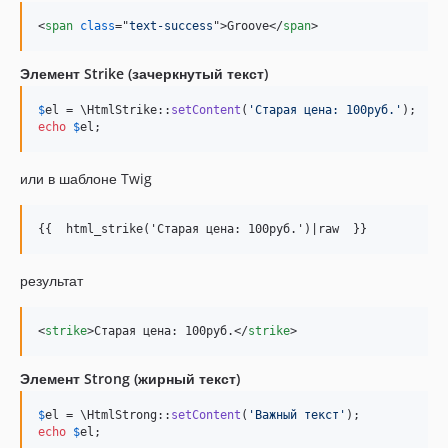
<
span
class
="
text-success
"
>
Groove
</
span
>
Элемент Strike (зачеркнутый текст)
$
el
 = \HtmlStrike::
setContent
(
'
Старая цена: 100руб.
'
echo
$
el
;
или в шаблоне Twig
{{  html_strike('Старая цена: 100руб.')|raw  }}
результат
<
strike
>
Старая цена: 100руб.
</
strike
>
Элемент Strong (жирный текст)
$
el
 = \HtmlStrong::
setContent
(
'
Важный текст
'
echo
$
el
;