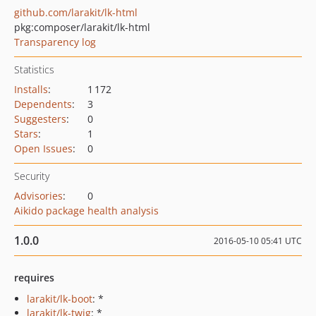
github.com/larakit/lk-html
pkg:composer/larakit/lk-html
Transparency log
Statistics
Installs
:
1 172
Dependents
:
3
Suggesters
:
0
Stars
:
1
Open Issues
:
0
Security
Advisories
:
0
Aikido package health analysis
1.0.0
2016-05-10 05:41 UTC
requires
larakit/lk-boot
: *
larakit/lk-twig
: *