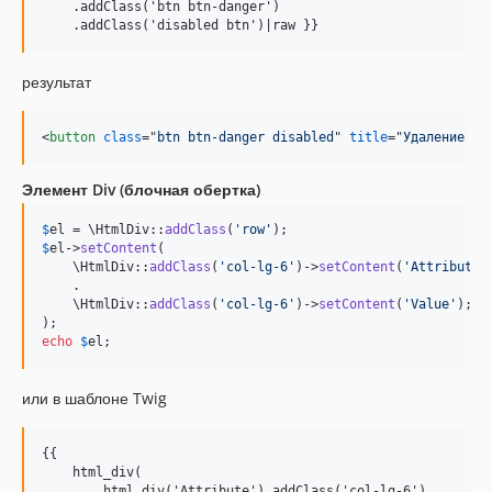
    .addClass('btn btn-danger')

    .addClass('disabled btn')|raw }}
результат
<
button
class
="
btn btn-danger disabled
" 
title
="
Удаление не
Элемент Div (блочная обертка)
$
el
 = \HtmlDiv::
addClass
(
'
row
'
$
el
->
setContent
(

    \HtmlDiv::
addClass
(
'
col-lg-6
'
)->
setContent
(
'
Attribute
'
)
    .

    \HtmlDiv::
addClass
(
'
col-lg-6
'
)->
setContent
(
'
Value
'
);

echo
$
el
;
или в шаблоне Twig
{{

    html_div(

        html_div('Attribute').addClass('col-lg-6')
