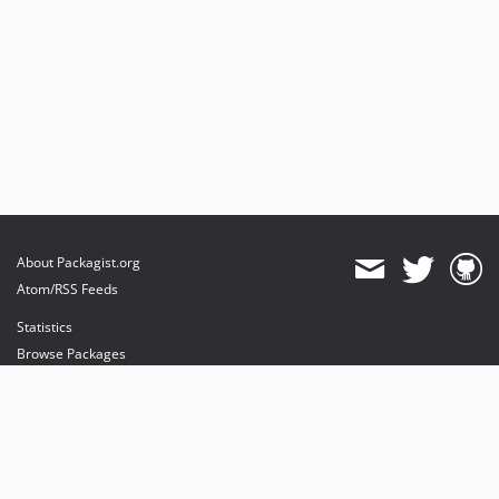
About Packagist.org
Atom/RSS Feeds
Statistics
Browse Packages
API
Mirrors
Status
Dashboard