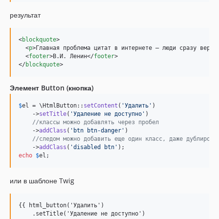
результат
<
blockquote
>
<
p
>
Главная проблема цитат в интернете – люди сразу верят
<
footer
>
В.И. Ленин
</
footer
>
</
blockquote
>
Элемент Button (кнопка)
$
el
 = \HtmlButton::
setContent
(
'
Удалить
'
)

    ->
setTitle
(
'
Удаление не доступно
'
)

//классы можно добавлять через пробел
    ->
addClass
(
'
btn btn-danger
'
)    

//следом можно добавить еще один класс, даже дублирова
    ->
addClass
(
'
disabled btn
'
echo
$
el
;
или в шаблоне Twig
{{ html_button('Удалить')

    .setTitle('Удаление не доступно')
