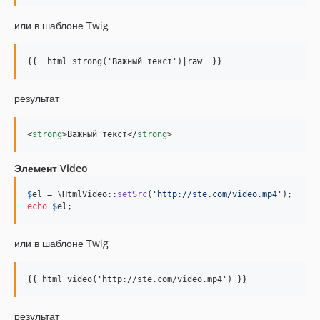
или в шаблоне Twig
{{  html_strong('Важный текст')|raw  }}
результат
<
strong
>
Важный текст
</
strong
>
Элемент Video
$
el
 = \HtmlVideo::
setSrc
(
'
http://ste.com/video.mp4
'
echo
$
el
;
или в шаблоне Twig
{{ html_video('http://ste.com/video.mp4') }}
результат