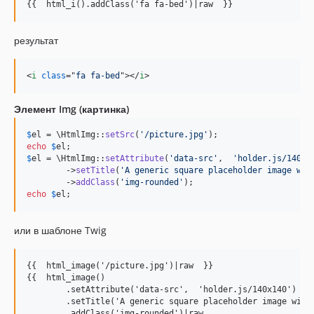
{{  html_i().addClass('fa fa-bed')|raw  }}
результат
<
i
class
="
fa fa-bed
"
>
</
i
>
Элемент Img (картинка)
$
el
 = \HtmlImg::
setSrc
(
'
/picture.jpg
'
echo
$
el
$
el
 = \HtmlImg::
setAttribute
(
'
data-src
'
,  
'
holder.js/140x1
        ->
setTitle
(
'
A generic square placeholder image wit
        ->
addClass
(
'
img-rounded
'
echo
$
el
;
или в шаблоне Twig
{{  html_image('/picture.jpg')|raw  }}

{{  html_image()

        .setAttribute('data-src',  'holder.js/140x140')

        .setTitle('A generic square placeholder image with 
        .addClass('img-rounded')|raw
