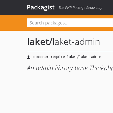
Packagist
The PHP Package Repository
laket
/
laket-admin
An admin library base Thinkph