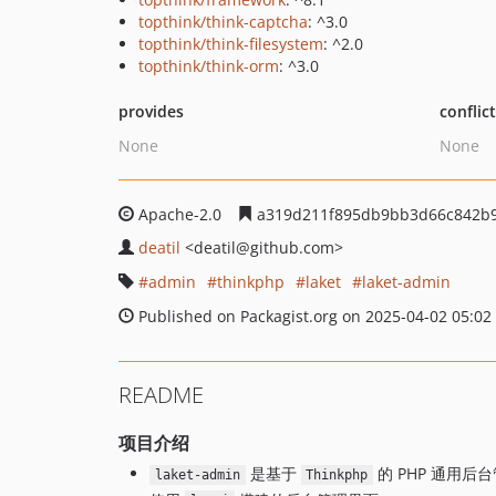
topthink/think-captcha
: ^3.0
topthink/think-filesystem
: ^2.0
topthink/think-orm
: ^3.0
provides
conflic
None
None
Apache-2.0
a319d211f895db9bb3d66c842b
deatil
<deatil
@github.com>
admin
thinkphp
laket
laket-admin
Published on Packagist.org on 2025-04-02 05:02
README
项目介绍
是基于
的 PHP 通用后
laket-admin
Thinkphp