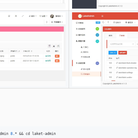
dmin 
8.
* && cd laket-admin