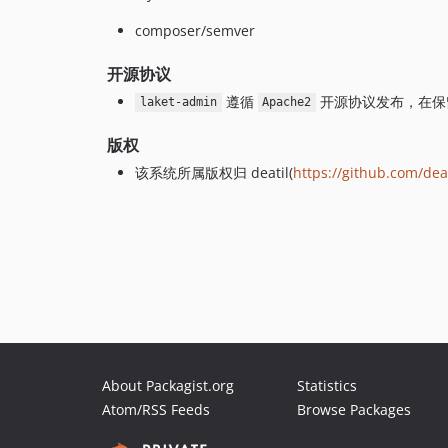
composer/semver
开源协议
遵循
开源协议发布，在保
laket-admin
Apache2
版权
该系统所属版权归 deatil(
https://github.com/deat
About Packagist.org
Statistics
Atom/RSS Feeds
Browse Packages