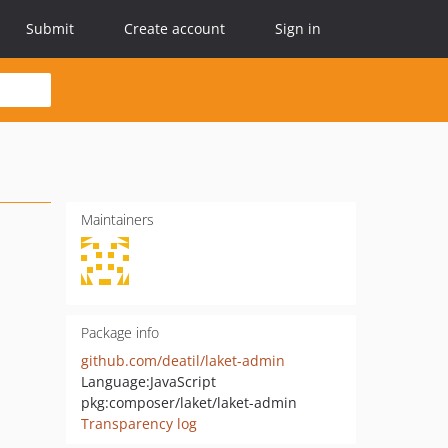
Submit
Create account
Sign in
Maintainers
Package info
github.com/deatil/laket-admin
Language:
JavaScript
pkg:composer/laket/laket-admin
Transparency log