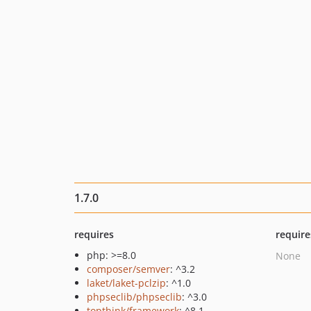
1.7.0
requires
require
php: >=8.0
None
composer/semver
: ^3.2
laket/laket-pclzip
: ^1.0
phpseclib/phpseclib
: ^3.0
topthink/framework
: ^8.1