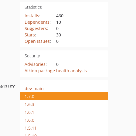
Statistics
Installs
:
460
Dependents
:
10
Suggesters
:
0
Stars
:
30
Open Issues
:
0
Security
Advisories
:
0
Aikido package health analysis
04:13 UTC
dev-main
1.7.0
1.6.3
1.6.1
1.6.0
1.5.11
1.5.10