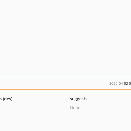
2025-04-02 
s (dev)
suggests
None