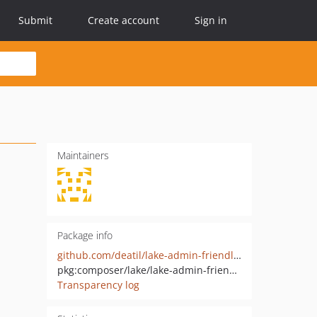
Submit
Create account
Sign in
Maintainers
Package info
github.com/deatil/lake-admin-friendlink
pkg:composer/lake/lake-admin-friendlink
Transparency log