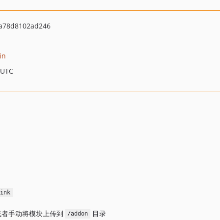
a78d8102ad246
in
 UTC
ink
或者手动将模块上传到
目录
/addon