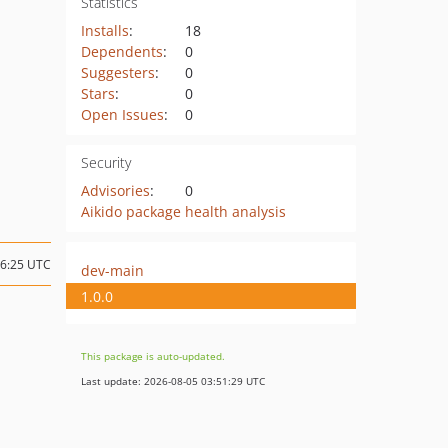
Statistics
Installs
:
18
Dependents
:
0
Suggesters
:
0
Stars
:
0
Open Issues
:
0
Security
Advisories
:
0
Aikido package health analysis
16:25 UTC
dev-main
1.0.0
This package is auto-updated.
Last update: 2026-08-05 03:51:29 UTC