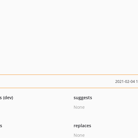
2021-02-04 
s (dev)
suggests
None
ts
replaces
None