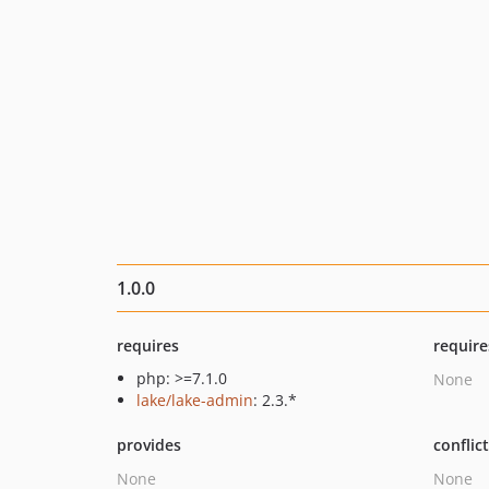
1.0.0
requires
require
php: >=7.1.0
None
lake/lake-admin
: 2.3.*
provides
conflic
None
None