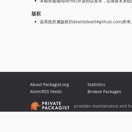
本模块遵循Apache2开源协议发布，在保留本
版权
该系统所属版权归deatil(deatil#github.com)所
About Packagist.org
Statistics
Atom/RSS Feeds
Browse Packages
provides maintenance and ho
provides malware detection