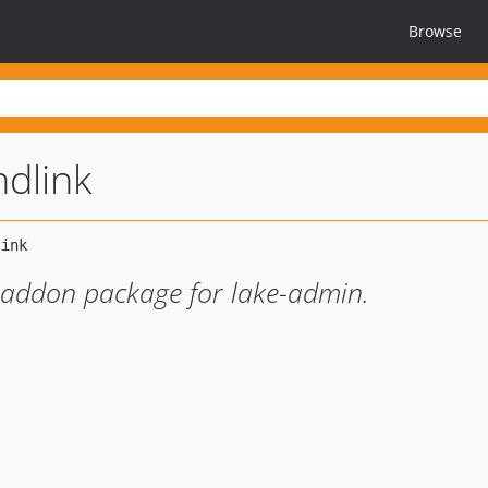
Browse
ndlink
n addon package for lake-admin.