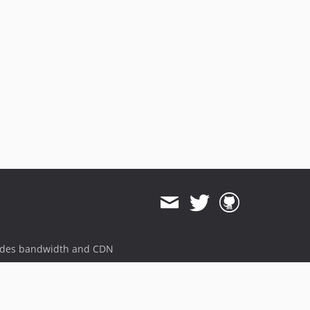
ides bandwidth and CDN