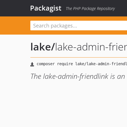
Packagist
The PHP Package Repository
lake
/
lake-admin-frie
The lake-admin-friendlink is a