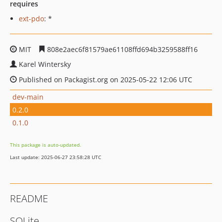
requires
ext-pdo
: *
MIT
808e2aec6f81579ae61108ffd694b3259588ff16
Karel Wintersky
Published on Packagist.org on 2025-05-22 12:06 UTC
dev-main
0.2.0
0.1.0
This package is auto-updated.
Last update: 2025-06-27 23:58:28 UTC
README
SQLite