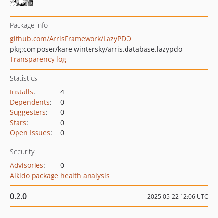
Package info
github.com/ArrisFramework/LazyPDO
pkg:composer/karelwintersky/arris.database.lazypdo
Transparency log
Statistics
Installs
:
4
Dependents
:
0
Suggesters
:
0
Stars
:
0
Open Issues
:
0
Security
Advisories
:
0
Aikido package health analysis
0.2.0
2025-05-22 12:06 UTC