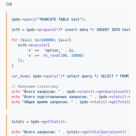
OR
$
pdo
->
query
(
"
TRUNCATE TABLE test
"
);

$
sth
 = 
$
pdo
->
prepare
(
"
/* insert data */ INSERT INTO test (
for
 (
$
i
=
1
; 
$
i
<
100000
; 
$
i
++){

$
sth
->
execute
([

'
s
'
 =>  
'
option_
'
 . 
$
i
,

'
v
'
 =>  
mt_rand
(
100
, 
10000
)

   ]);

}

var_dump
( 
$
pdo
->
query
(
"
/* select query */ SELECT * FROM te
// Получаем статистику
echo
"
Всего запросов: 
"
 . 
$
pdo
->
stats
()->
getQueryCount
() .
echo
"
Всего подготовленных запросов: 
"
 . 
$
pdo
->
stats
()->
ge
echo
"
Общее время запросов: 
"
 . 
$
pdo
->
stats
()->
getTotalQue
$
stats
 = 
$
pdo
->
getStats
();

echo
"
Всего запросов: 
"
 . 
$
stats
->
getTotalQueryCount
() . 
"