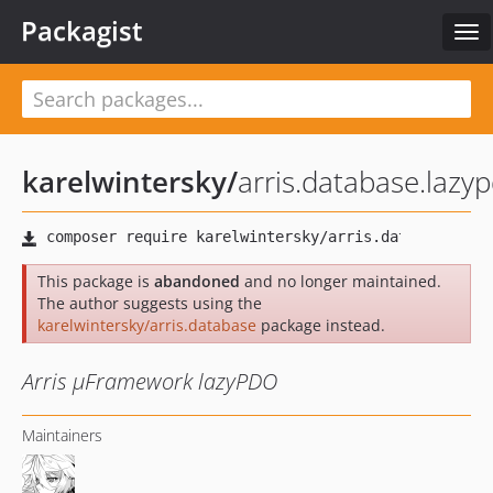
Packagist
Tog
nav
karelwintersky
/
arris.database.lazy
This package is
abandoned
and no longer maintained.
The author suggests using the
karelwintersky/arris.database
package instead.
Arris µFramework lazyPDO
Maintainers