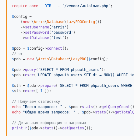
require_once
__DIR__
 . 
'
/vendor/autoload.php
'
;

$
config
 =

    (
new
 \
Arris
\
Database
\
LazyPDOConfig
())

    ->
setUsername
(
'
arris
'
)

    ->
setPassword
(
'
password
'
)

    ->
setDatabase
(
'
test
'
);

$
pdo
 = 
$
config
->
connect
// or
$
pdo
 = 
new
 \
Arris
\
Database
\
LazyPDO
(
$
config
);

$
pdo
->
query
(
'
SELECT * FROM phpauth_users
'
$
pdo
->
exec
(
'
UPDATE phpauth_users SET dt = NOW() WHERE id =
$
sth
 = 
$
pdo
->
prepare
(
'
SELECT * FROM phpauth_users WHERE id
$
sth
->
exec
([ 
1
 ]);

// Получаем статистику
echo
"
Всего запросов: 
"
 . 
$
pdo
->
stats
()->
getQueryCount
() .
echo
"
Общее время запросов: 
"
 . 
$
pdo
->
stats
()->
getTotalQue
// Детальная информация о запросах
print_r
(
$
pdo
->
stats
()->
getQueries
());