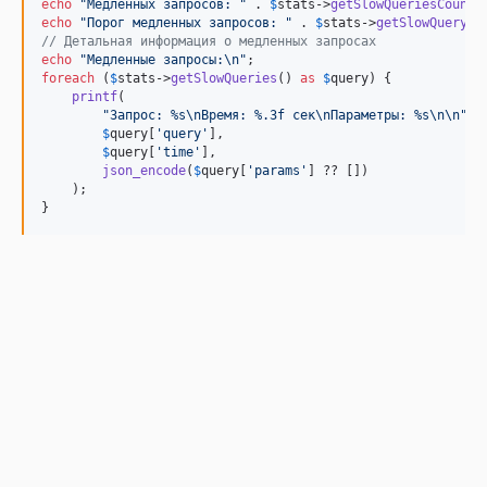
echo
"
Медленных запросов: 
"
 . 
$
stats
->
getSlowQueriesCount
(
echo
"
Порог медленных запросов: 
"
 . 
$
stats
->
getSlowQueryTh
// Детальная информация о медленных запросах
echo
"
Медленные запросы:
\n"
foreach
 (
$
stats
->
getSlowQueries
() 
as
$
query
) {

printf
(

"
Запрос: %s
\n
Время: %.3f сек
\n
Параметры: %s
\n\n"
,

$
query
[
'
query
'
],

$
query
[
'
time
'
],

json_encode
(
$
query
[
'
params
'
] ?? [])

    );

}