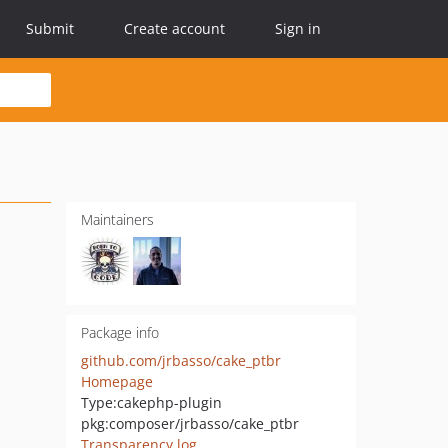
Submit
Create account
Sign in
Maintainers
Package info
github.com/jrbasso/cake_ptbr
Homepage
Type:
cakephp-plugin
pkg:composer/jrbasso/cake_ptbr
Transparency log