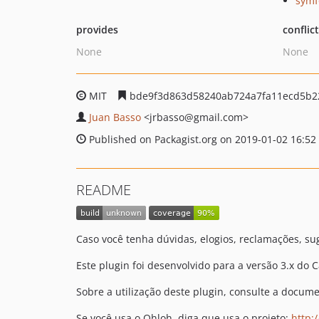
symf
provides
conflic
None
None
MIT
bde9f3d863d58240ab724a7fa11ecd5b2
Juan Basso
<jrbasso
@gmail.com>
Published on Packagist.org on 2019-01-02 16:52
README
Caso você tenha dúvidas, elogios, reclamações, sug
Este plugin foi desenvolvido para a versão 3.x do 
Sobre a utilização deste plugin, consulte a docu
Se você usa o Ohloh, diga que usa o projeto:
http: