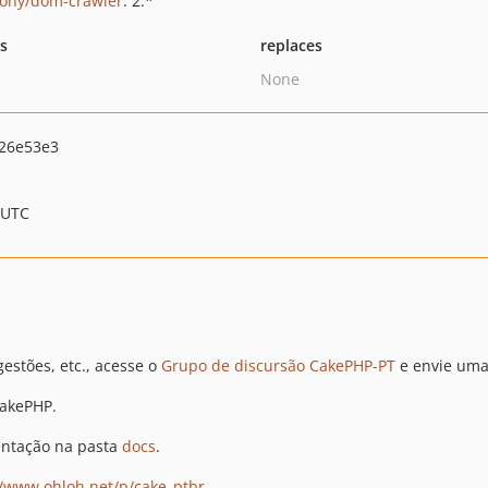
ony/dom-crawler
: 2.*
ts
replaces
None
26e53e3
 UTC
estões, etc., acesse o
Grupo de discursão CakePHP-PT
e envie um
CakePHP.
mentação na pasta
docs
.
//www.ohloh.net/p/cake_ptbr