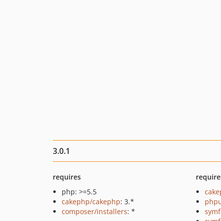
3.0.1
requires
require
php: >=5.5
cake
cakephp/cakephp
: 3.*
phpu
composer/installers
: *
symf