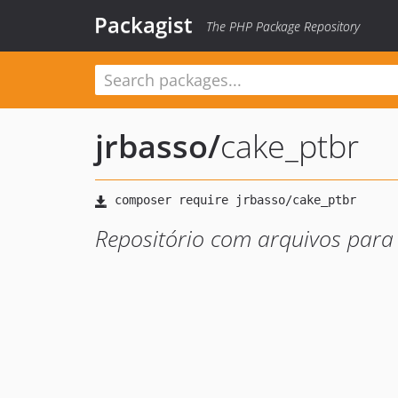
Packagist
The PHP Package Repository
jrbasso
/
cake_ptbr
Repositório com arquivos para