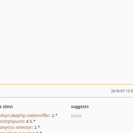
2018-07-15 
s (dev)
suggests
php/cakephp-codesniffer
: 2.*
None
nit/phpunit
: 4.5.*
ony/css-selector
: 2.*