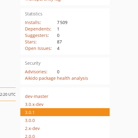
Statistics
Installs
:
7 509
Dependents
:
1
Suggesters
:
0
Stars
:
87
Open Issues
:
4
Security
Advisories
:
0
Aikido package health analysis
02:20 UTC
dev-master
3.0.x-dev
3.0.1
3.0.0
2.x-dev
2.0.0