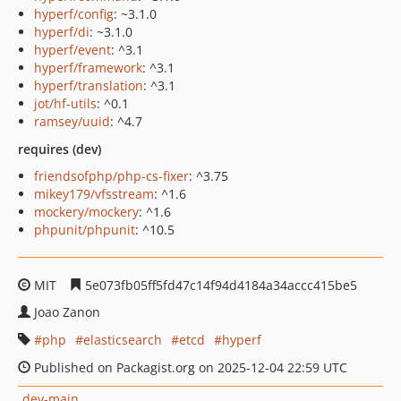
hyperf/config
: ~3.1.0
hyperf/di
: ~3.1.0
hyperf/event
: ^3.1
hyperf/framework
: ^3.1
hyperf/translation
: ^3.1
jot/hf-utils
: ^0.1
ramsey/uuid
: ^4.7
requires (dev)
friendsofphp/php-cs-fixer
: ^3.75
mikey179/vfsstream
: ^1.6
mockery/mockery
: ^1.6
phpunit/phpunit
: ^10.5
MIT
5e073fb05ff5fd47c14f94d4184a34accc415be5
Joao Zanon
php
elasticsearch
etcd
hyperf
Published on Packagist.org on 2025-12-04 22:59 UTC
dev-main