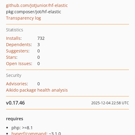
github.com/JotJunior/hf-elastic
pkg:composer/jot/hf-elastic
Transparency log
Statistics
Installs
:
732
Dependents
:
3
Suggesters
:
0
Stars
:
0
Open Issues
:
0
Security
Advisories
:
0
Aikido package health analysis
v0.17.46
2025-12-04 22:58 UTC
requires
php: >=8.1
hyperf/command
: ~3.1.0