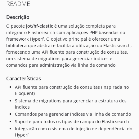
README
v0.17.29
v0.17.28
Descrição
v0.17.27
O pacote
jot/hf-elastic
é uma solução completa para
v0.17.26
integrar o Elasticsearch com aplicações PHP baseadas no
v0.17.25
framework Hyperf. O objetivo principal é oferecer uma
biblioteca que abstrai e facilita a utilização do Elasticsearch,
v0.17.24
fornecendo uma API fluente para construção de consultas,
v0.17.23
um sistema de migrations para gerenciar índices e
v0.17.22
comandos para administração via linha de comando.
v0.17.21
v0.17.11
Características
0.16.22
API fluente para construção de consultas (inspirada no
Eloquent)
dev-feature/improve-test-coverage
Sistema de migrations para gerenciar a estrutura dos
índices
Comandos para gerenciar índices via linha de comando
Suporte para todos os tipos de campo do Elasticsearch
Integração com o sistema de injeção de dependência do
Hyperf