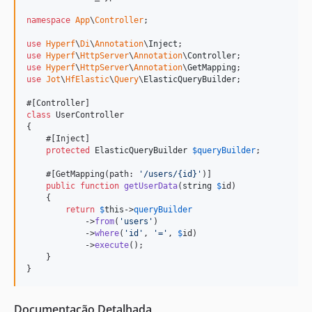
namespace
App
\
Controller
;

use
Hyperf
\
Di
\
Annotation
\
Inject
use
Hyperf
\
HttpServer
\
Annotation
\
Controller
use
Hyperf
\
HttpServer
\
Annotation
\
GetMapping
use
Jot
\
HfElastic
\
Query
\
ElasticQueryBuilder
;

class
 UserController

{

    #[Inject]

protected
ElasticQueryBuilder
$
queryBuilder
;

    #[GetMapping(path: 
'
/users/{id}
'
)]

public
function
getUserData
(
string
$
id
)

    {

return
$
this
->
queryBuilder
            ->
from
(
'
users
'
)             

            ->
where
(
'
id
'
, 
'
=
'
, 
$
id
)    

            ->
execute
();                

    }

}
Documentação Detalhada