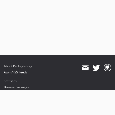
About Packagist.org
Atom/RSS Feeds
Statistics
Browse Packages
API
Mirrors
Status