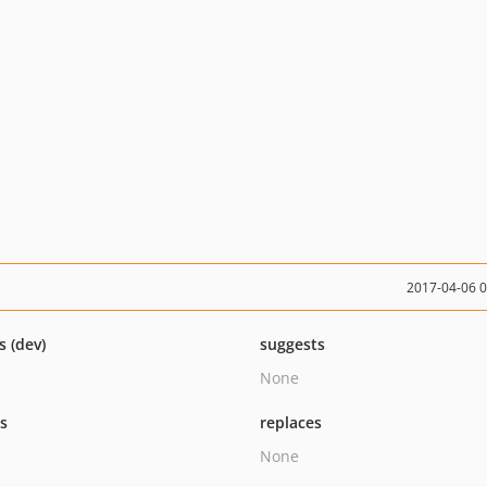
2017-04-06 
s (dev)
suggests
None
ts
replaces
None