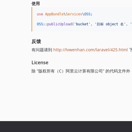
使用
use
AppBundle
\
Services
\
OSS
;

OSS
::
publicUpload
(
'
bucket
'
, 
'
目标 object 名
'
, 
'
反馈
有问题请到
http://lvwenhan.com/laravel/425.html
License
除 “版权所有（C）阿里云计算有限公司” 的代码文件