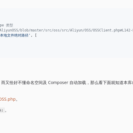
pe 类型
liyunOSS/blob/master/src/oss/src/Aliyun/OSS/OSSClient.php#L142-
本地文件绝对路径
'
, [

而又恰好不懂命名空间及 Composer 自动加载，那么看下面就知道本库在 
OSS.php
。
。
s;