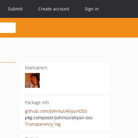
Submit
Create account
Sign in
Maintainers
Package info
github.com/johnlui/AliyunOSS
pkg:composer/johnlui/aliyun-oss
Transparency log