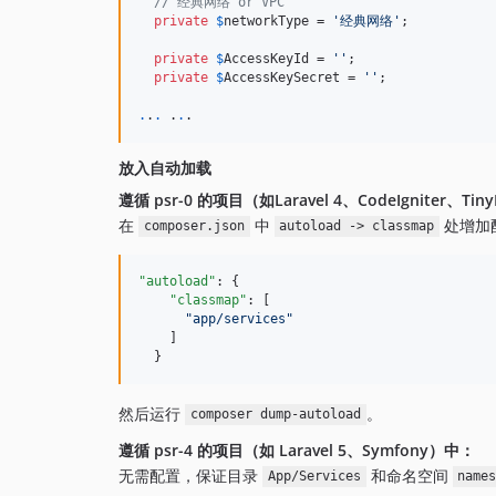
// 经典网络 or VPC
private
$
networkType
 = 
'
经典网络
'
;

private
$
AccessKeyId
 = 
''
;

private
$
AccessKeySecret
 = 
''
;

.
.
.
 .
.
.
放入自动加载
遵循 psr-0 的项目（如Laravel 4、CodeIgniter、Ti
在
中
处增加
composer.json
autoload -> classmap
"autoload"
: {

"classmap"
: [

"
app/services
"
    ]

  }
然后运行
。
composer dump-autoload
遵循 psr-4 的项目（如 Laravel 5、Symfony）中：
无需配置，保证目录
和命名空间
App/Services
name