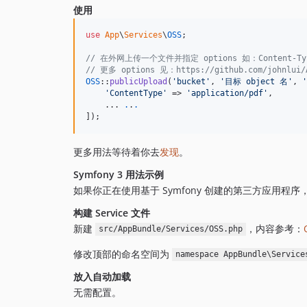
使用
use
App
\
Services
\
OSS
;

// 在外网上传一个文件并指定 options 如：Content-Ty
// 更多 options 见：https://github.com/johnlui/A
OSS
::
publicUpload
(
'
bucket
'
, 
'
目标 object 名
'
, 
'
'
ContentType
'
 => 
'
application/pdf
'
,

    ... 
.
.
.
]);
更多用法等待着你去
发现
。
Symfony 3 用法示例
如果你正在使用基于 Symfony 创建的第三方应用程序，
构建 Service 文件
新建
，内容参考：
src/AppBundle/Services/OSS.php
修改顶部的命名空间为
namespace AppBundle\Service
放入自动加载
无需配置。