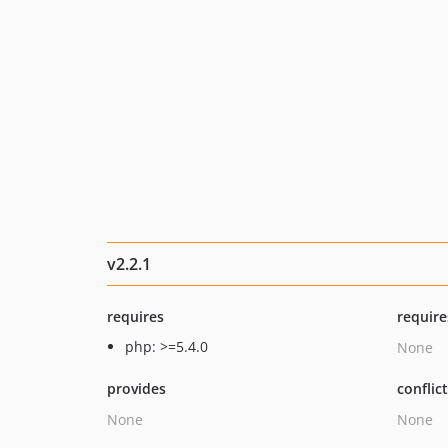
v2.2.1
requires
require
php: >=5.4.0
None
provides
conflic
None
None