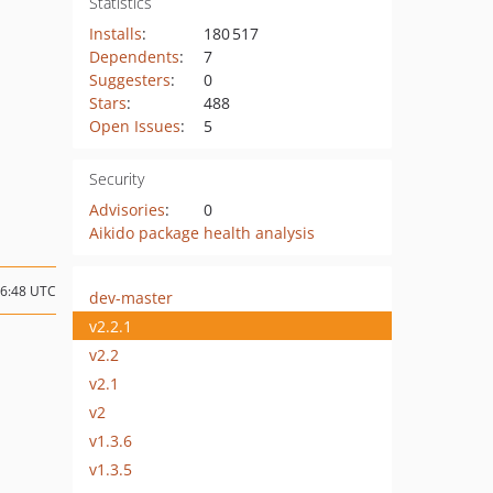
Statistics
Installs
:
180 517
Dependents
:
7
Suggesters
:
0
Stars
:
488
Open Issues
:
5
Security
Advisories
:
0
Aikido package health analysis
06:48 UTC
dev-master
v2.2.1
v2.2
v2.1
v2
v1.3.6
v1.3.5