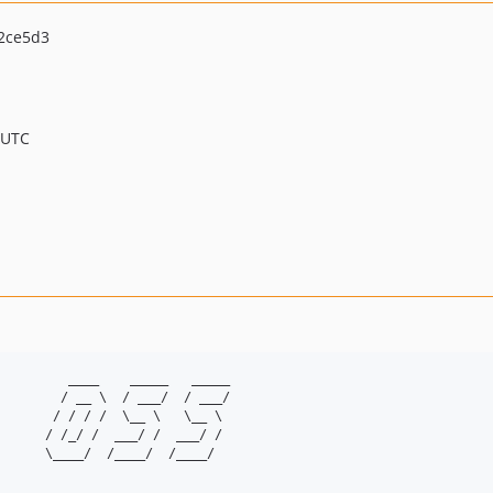
2ce5d3
 UTC
         ____    _____   _____

        / __ \  / ___/  / ___/

       / / / /  \__ \   \__ \

      / /_/ /  ___/ /  ___/ /

      \____/  /____/  /____/
