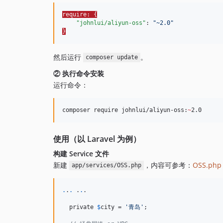
require: {
"johnlui/aliyun-oss"
: 
"
~2.0
"
}
然后运行
。
composer update
② 执行命令安装
运行命令：
composer require johnlui/aliyun-oss:
~
2.0
使用（以 Laravel 为例）
构建 Service 文件
新建
，内容可参考：
OSS.php
app/services/OSS.php
.
.
.
 .
.
.

  private 
$
city
 = 
'
青岛
'
;
