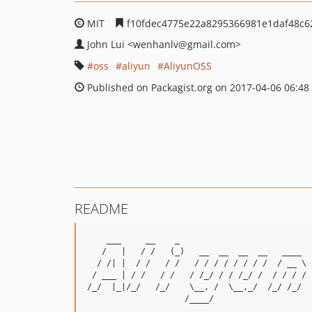
MIT
f10fdec4775e22a8295366981e1daf48c6
John Lui
<wenhanlv
@gmail.com>
oss
aliyun
AliyunOSS
Published on Packagist.org on 2017-04-06 06:48
README
    ___     __    _                           
   /   |   / /   (_)   __  __  __  __   ____  
  / /| |  / /   / /   / / / / / / / /  / __ \ 
 / ___ | / /   / /   / /_/ / / /_/ /  / / / / 
/_/  |_|/_/   /_/    \__, /  \__,_/  /_/ /_/  