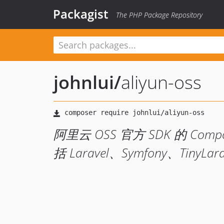
Packagist
The PHP Package Repository
johnlui
/
aliyun-oss
阿里云 OSS 官方 SDK 的 Co
括 Laravel、Symfony、TinyL