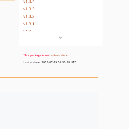
v1.3.4
v1.3.3
v1.3.2
v1.3.1
v1.3
v1.2
v1.1
v1.0
This package is
not
auto-updated
.
Last update: 2026-07-29 04:30:18 UTC