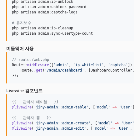
php artisan admin:ip-unblock

php artisan admin:unblock-password

php artisan admin:captcha-logs

#
 유지보수
php artisan admin:ip-cleanup

php artisan admin:sync-usertype-count
미들웨어 사용
// routes/web.php
Route::
middleware
([
'
admin
'
, 
'
ip.whitelist
'
, 
'
captcha
'
])->
g
    Route::
get
(
'
/admin/dashboard
'
, [DashboardController::c
});
Livewire 컴포넌트
{{--
 관리자 테이블 
--}}
@livewire
(
'
jiny-admin::admin-table
'
, [
'
model
'
=>
'
User
'
]
)

{{--
 관리자 폼 
--}}
@livewire
(
'
jiny-admin::admin-create
'
, [
'
model
'
=>
'
User
'
]
@livewire
(
'
jiny-admin::admin-edit
'
, [
'
model
'
=>
'
User
'
, 
'
i