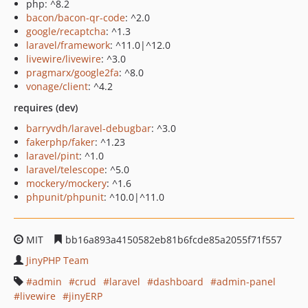
php: ^8.2
bacon/bacon-qr-code
: ^2.0
google/recaptcha
: ^1.3
laravel/framework
: ^11.0|^12.0
livewire/livewire
: ^3.0
pragmarx/google2fa
: ^8.0
vonage/client
: ^4.2
requires (dev)
barryvdh/laravel-debugbar
: ^3.0
fakerphp/faker
: ^1.23
laravel/pint
: ^1.0
laravel/telescope
: ^5.0
mockery/mockery
: ^1.6
phpunit/phpunit
: ^10.0|^11.0
MIT
bb16a893a4150582eb81b6fcde85a2055f71f557
JinyPHP Team
admin
crud
laravel
dashboard
admin-panel
livewire
jinyERP