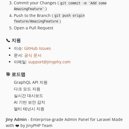
Commit your Changes (
git commit -m 'Add some
)
AmazingFeature'
Push to the Branch (
git push origin
)
feature/AmazingFeature
Open a Pull Request
📞 지원
이슈:
GitHub Issues
문서:
공식 문서
이메일:
support@jinyphy.com
🎯 로드맵
GraphQL API 지원
다크 모드 지원
실시간 대시보드
AI 기반 보안 감지
멀티 테넌시 지원
Jiny Admin
- Enterprise-grade Admin Panel for Laravel Made
with ❤️ by JinyPHP Team