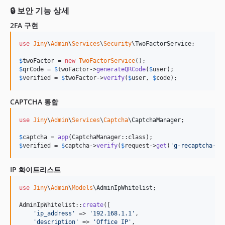
🔒 보안 기능 상세
2FA 구현
use
Jiny
\
Admin
\
Services
\
Security
\
TwoFactorService
;

$
twoFactor
 = 
new
TwoFactorService
$
qrCode
 = 
$
twoFactor
->
generateQRCode
(
$
user
$
verified
 = 
$
twoFactor
->
verify
(
$
user
, 
$
code
);
CAPTCHA 통합
use
Jiny
\
Admin
\
Services
\
Captcha
\
CaptchaManager
;

$
captcha
 = 
app
$
verified
 = 
$
captcha
->
verify
(
$
request
->
get
(
'
g-recaptcha-re
IP 화이트리스트
use
Jiny
\
Admin
\
Models
\
AdminIpWhitelist
;

AdminIpWhitelist::
create
([

'
ip_address
'
 => 
'
192.168.1.1
'
,

'
description
'
 => 
'
Office IP
'
,
