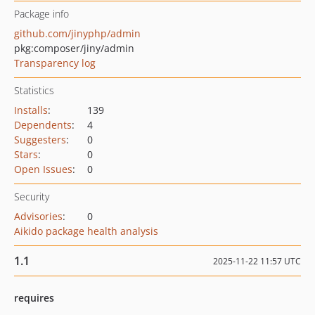
Package info
github.com/jinyphp/admin
pkg:composer/jiny/admin
Transparency log
Statistics
Installs
:
139
Dependents
:
4
Suggesters
:
0
Stars
:
0
Open Issues
:
0
Security
Advisories
:
0
Aikido package health analysis
1.1
2025-11-22 11:57 UTC
requires