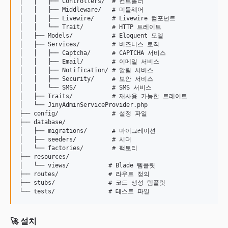
│   │   ├── Controllers/  # 컨트롤러

│   │   ├── Middleware/   # 미들웨어

│   │   ├── Livewire/     # Livewire 컴포넌트

│   │   └── Trait/        # HTTP 트레이트

│   ├── Models/           # Eloquent 모델

│   ├── Services/         # 비즈니스 로직

│   │   ├── Captcha/      # CAPTCHA 서비스

│   │   ├── Email/        # 이메일 서비스

│   │   ├── Notification/ # 알림 서비스

│   │   ├── Security/     # 보안 서비스

│   │   └── SMS/          # SMS 서비스

│   ├── Traits/           # 재사용 가능한 트레이트

│   └── JinyAdminServiceProvider.php

├── config/               # 설정 파일

├── database/

│   ├── migrations/       # 마이그레이션

│   ├── seeders/          # 시더

│   └── factories/        # 팩토리

├── resources/

│   └── views/           # Blade 템플릿

├── routes/              # 라우트 정의

├── stubs/               # 코드 생성 템플릿

🚀 설치