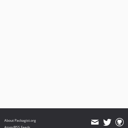
About Packagist.org
Atom/RSS Feeds