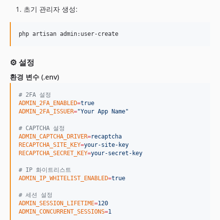
초기 관리자 생성:
php artisan admin:user-create
⚙️ 설정
환경 변수 (.env)
#
 2FA 설정
ADMIN_2FA_ENABLED
=
true
ADMIN_2FA_ISSUER
=
"
Your App Name
"
#
 CAPTCHA 설정
ADMIN_CAPTCHA_DRIVER
=
recaptcha
RECAPTCHA_SITE_KEY
=
your-site-key
RECAPTCHA_SECRET_KEY
=
your-secret-key
#
 IP 화이트리스트
ADMIN_IP_WHITELIST_ENABLED
=
true
#
 세션 설정
ADMIN_SESSION_LIFETIME
=
120
ADMIN_CONCURRENT_SESSIONS
=
1