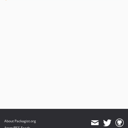
About Packagist.org
Atom/RSS Feeds