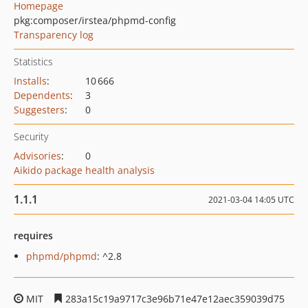
Homepage
pkg:composer/irstea/phpmd-config
Transparency log
Statistics
Installs
:
10 666
Dependents
:
3
Suggesters
:
0
Security
Advisories
:
0
Aikido package health analysis
1.1.1
2021-03-04 14:05 UTC
requires
phpmd/phpmd
: ^2.8
MIT
283a15c19a9717c3e96b71e47e12aec359039d75