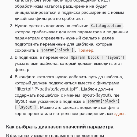
обработчикам каталога расширение не будет
инициализироваться и подписки расширение с новым
дизайном фильтров не сработают.
Нужно сделать подписку на событие
,
Catalog.option
которое срабатывает для всех параметров и по данным
параметрам определить нужный фильтр и далее
подготовить переменные для шаблона, которые
сохранить в
.
Пример
.
$param['block']
В подписке, в переменной
$param['block']['layout']
указать имя шаблона, который должен выводить этот
фильтр.
В конфиге каталога нужно добавить путь до шаблона,
который должен подключаться вместе с фильтрами
"filtertpl":["-path/to/layout.tpl"]. Шаблон должен
содержать подшаблон с именем layout-{layout}, где
layout имя указанное в подписке в
$param['block']
. Можно это сделать подменив конфиг в
['layout']
корне проекта или в отдельном расширении, как
здесь
.
Как выбрать диапазон значений параметра
В фильтрах у каждого параметра предсмотрены