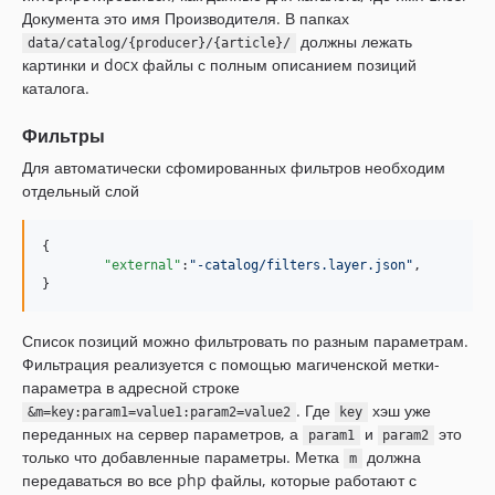
Документа это имя Производителя. В папках
1.0.32
должны лежать
data/catalog/{producer}/{article}/
1.0.31
картинки и docx файлы с полным описанием позиций
1.0.30
каталога.
1.0.29
Фильтры
1.0.28
Для автоматически сфомированных фильтров необходим
1.0.27
отдельный слой
1.0.26
1.0.25
{

1.0.24
"external"
:
"
-catalog/filters.layer.json
"
,

1.0.23
}
1.0.22
Список позиций можно фильтровать по разным параметрам.
1.0.21
Фильтрация реализуется с помощью магиченской метки-
1.0.20
параметра в адресной строке
1.0.19
. Где
хэш уже
&m=key:param1=value1:param2=value2
key
1.0.18
переданных на сервер параметров, а
и
это
param1
param2
только что добавленные параметры. Метка
должна
1.0.17
m
передаваться во все php файлы, которые работают с
1.0.16