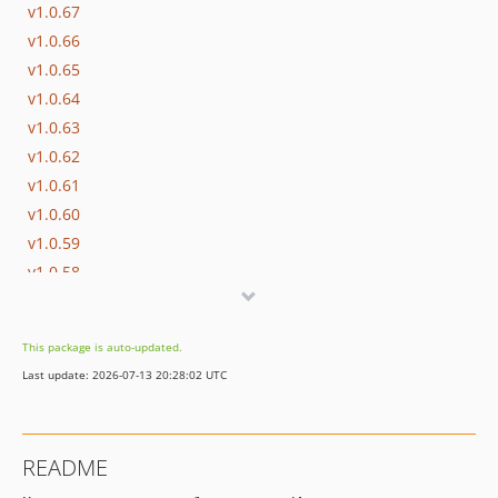
v1.0.67
v1.0.66
v1.0.65
v1.0.64
v1.0.63
v1.0.62
v1.0.61
v1.0.60
v1.0.59
v1.0.58
v1.0.57
v1.0.56
This package is auto-updated.
v1.0.55
Last update: 2026-07-13 20:28:02 UTC
v1.0.54
v1.0.53
v1.0.52
README
v1.0.51