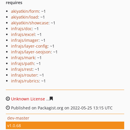
requires
akiyatkin/form
: ~1
akiyatkin/load
: ~1
akiyatkin/showcase
: ~1
infrajs/doc
: ~1
infrajs/excel
: ~1
infrajs/imager
: ~1
infrajs/layer-config
: ~1
infrajs/layer-seojson
: ~1
infrajs/mark
: ~1
infrajs/path
: ~1
infrajs/rest
: ~1
infrajs/router
: ~1
infrajs/rubrics
: ~1
Unknown License
df3ffa7add88231023a5216940f4f4f176
Published on Packagist.org on 2022-05-25 13:15 UTC
dev-master
v1.0.68