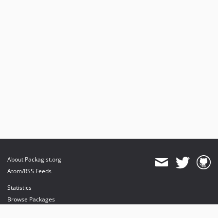
About Packagist.org
Atom/RSS Feeds
Statistics
Browse Packages
API