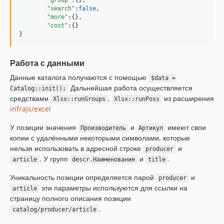
"group"
:{},

"search"
:
false
,

"more"
:{},

"cost"
:{}

}
Работа с данными
Данные каталога получаются с помощью
$data =
Дальнейшая работа осуществляется
Catalog::init();
средствами
,
из расширения
Xlsx::runGroups
Xlsx::runPoss
infrajs/excel
У позиции значения
и
имеют свои
Производитель
Артикул
копии с удалёнными некоторыми символами, которые
нельзя использовать в адресной строке
и
producer
. У групп
и
.
article
descr.Наименование
title
Уникальность позиции определяется парой
и
producer
эти параметры используются для ссылки на
article
страницу полного описания позиции
.
catalog/producer/article