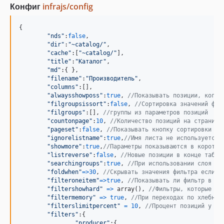
Конфиг
infrajs/config
{
"nds"
:
false
,
"dir"
:
"~catalog/"
,
"cache"
:
[
"~catalog/"
]
,
"title"
:
"Каталог"
,
"md"
:
{
}
,
"filename"
:
"Производитель"
,
"columns"
:
[
]
,
"alwaysshowposs"
:
true
,
//Показывать позиции, когда
"filgroupsissort"
:
false
,
//Сортировка значений фил
"filgroups"
:
[
]
,
//группы из параметров позиций
"countonpage"
:
10
,
//Количество позиций на странице
"pageset"
:
false
,
//Показывать кнопку сортировки
"ignorelistname"
:
true
,
//Имя листа не используется 
"showmore"
:
true
,
//Параметры показываются в коротко
"listreverse"
:
false
,
//Новые позиции в конце табли
"searchingroups"
:
true
,
//При использовании слоя с 
"foldwhen"
=>
30
,
//Скрывать значения фильтра если и
"filteroneitem"
=>
true
,
//Показывать ли фильтр в ко
"filtershowhard"
=>
array
(
)
,
//Фильтры, которые вс
"filtermemory"
=>
true
,
//При переходах по хлебным
"filterslimitpercent"
=
10
,
//Процент позиций у ко
"filters"
:
{
"producer"
:
{