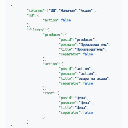
{

"columns"
:[
"
ИД
"
,
"
Наличие
"
,
"
Акция
"
],

"md"
:{ 

"action"
:
false
	},

"filters"
:{

"producer"
:{

"posid"
:
"
producer
"
,

"posname"
:
"
Производитель
"
,

"title"
:
"
Производитель
"
,

"separator"
:
false
		},

"action"
:{

"posid"
:
"
action
"
,

"posname"
:
"
action
"
,

"title"
:
"
Товары на акции
"
,

"separator"
:
false
		},

"cost"
:{

"posid"
:
"
Цена
"
,

"posname"
:
"
Цена
"
,

"title"
:
"
Цена
"
,

"separator"
:
false
		}

	}

}