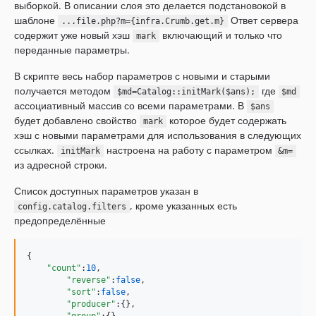
выборкой. В описании слоя это делается подстановокой в
1.0.15
шаблоне
Ответ сервера
...file.php?m={infra.Crumb.get.m}
1.0.14
содержит уже новый хэш
включающий и только что
mark
1.0.13
переданные параметры.
1.0.12
В скрипте весь набор параметров с новыми и старыми
1.0.11
получается методом
где
$md=Catalog::initMark($ans);
$md
1.0.10
ассоциативный массив со всеми параметрами. В
$ans
будет добавлено свойство
которое будет содержать
1.0.9
mark
хэш с новыми параметрами для использования в следующих
1.0.8
ссылках.
настроена на работу с параметром
initMark
&m=
1.0.7
из адресной строки.
1.0.6
Список доступных параметров указан в
1.0.5
, кроме указанных есть
config.catalog.filters
1.0.4
предопределённые
1.0.2
1.0.1
{

"count"
:
10
,

"reverse"
:
false
,

"sort"
:
false
,

"producer"
:{},
