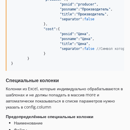
"posid"
:
"producer"
,
"posname"
:
"Производитель"
,
"title"
:
"Производитель"
,
"separator"
:
false
}
,
"cost"
:
{
"posid"
:
"Цена"
,
"posname"
:
"Цена"
,
"title"
:
"Цена"
,
"separator"
:
false
//Символ который
}
}
}
Специальные колонки
Колонки из Excel, которые индивидуально обрабатываются в
шаблонах и не должы попадать в массив more и
автоматически показываться в списке параметров нужно
указать в config.column
Предопределённые специальные колонки
Наименование
Файлы