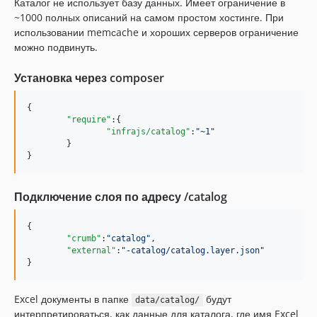
Каталог не использует базу данных. Имеет ограничение в
v1.0.50
~1000 полных описаний на самом простом хостинге. При
v1.0.49
использовании memсache и хороших серверов ограничение
v1.0.48
можно подвинуть.
v1.0.47
v1.0.46
Установка через composer
v1.0.45
{

v1.0.44
"require"
:{

v1.0.43
"infrajs/catalog"
:
"
~1
"
	}

v1.0.42
}
1.0.41
1.0.40
Подключение слоя по адресу /catalog
1.0.39
1.0.38
{

"crumb"
:
"
catalog
"
,

1.0.37
"external"
:
"
-catalog/catalog.layer.json
"
1.0.36
}
1.0.35
1.0.34
Excel документы в папке
будут
data/catalog/
интерпретироваться, как данные для каталога, где имя Excel
1.0.33