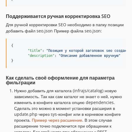
Поддерживается ручная корректировка SEO
Для ручной корректировки SEO необходимо в папку позиции
добавить файл seo.json Пример файла seo.json:
{

"title"
: 
"
Позиция у которой заголовок seo создан в
"description"
: 
"
Описание добавленное вручную
"
}
Как сделать своё оформление для параметра
фильтрации
Нужно добавить для каталога (infrajs/catalog) новую
зависимость. Так как сам каталог не знает о ней, нужно
изменить в конфиге каталога опцию dependencies.
Сделать это можно в момент установки расширия в
update.php через sys-конфиг или в корневом конфиге
проекта.
Пример через расшиение
. В этом случае
расширение точно подключится при обращении к
каталогу. Без этой части при обращении к REST