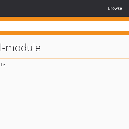
Browse
el-module