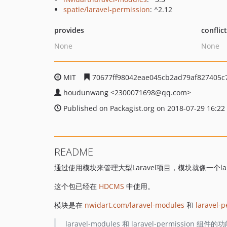
spatie/laravel-permission
: ^2.12
provides
conflic
None
None
MIT
70677ff98042eae045cb2ad79af827405c
houdunwang
<2300071698
@qq.com>
Published on Packagist.org on 2018-07-29 16:22
README
通过使用模块来管理大型Laravel项目，模块就像一个l
这个包已经在
HDCMS
中使用。
模块是在
nwidart.com/laravel-modules
和
laravel-
laravel-modules 和 laravel-permission