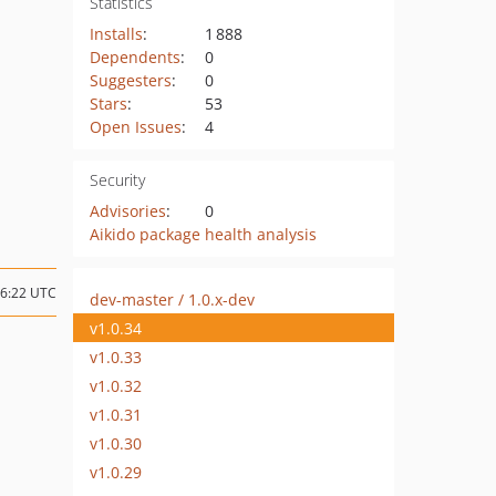
Statistics
Installs
:
1 888
Dependents
:
0
Suggesters
:
0
Stars
:
53
Open Issues
:
4
Security
Advisories
:
0
Aikido package health analysis
16:22 UTC
dev-master / 1.0.x-dev
v1.0.34
v1.0.33
v1.0.32
v1.0.31
v1.0.30
v1.0.29