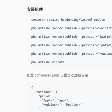
安装组件
composer require houdunwang/laravel-module

php artisan vendor:publish --provider="Nwidart
php artisan vendor:publish --provider="Spatie\
php artisan vendor:publish --provider="Spatie\
php artisan vendor:publish --provider="Houdunw
配置 composer.json 设置自动加载目录
{

  "autoload": {

    "psr-4": {

      "App\\": "app/",

      "Modules\\": "Modules/"

    }
