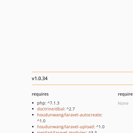
v1.0.34
requires
require
php: ^7.1.3
None
doctrine/dbal
: ^2.7
houdunwang/laravel-autocreate
:
^1.0
houdunwang/laravel-upload
: ^1.0
nwidart/laravel-modules
: ^3.3