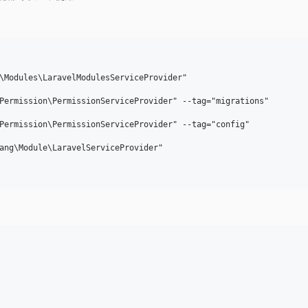
\Modules\LaravelModulesServiceProvider"

Permission\PermissionServiceProvider" --tag="migrations"

Permission\PermissionServiceProvider" --tag="config"

ang\Module\LaravelServiceProvider"
