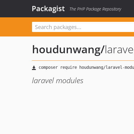
Packagist
The PHP Package Repository
houdunwang
/
larav
laravel modules