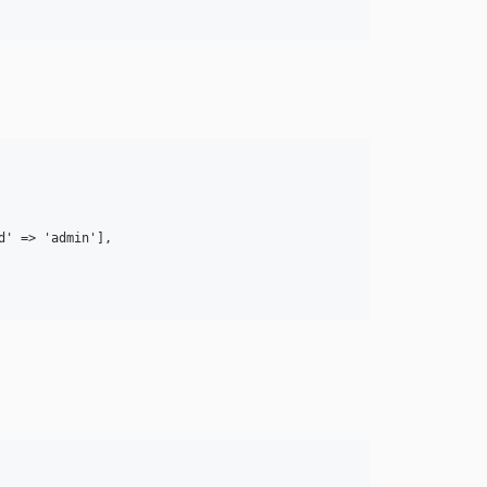
' => 'admin'],

。