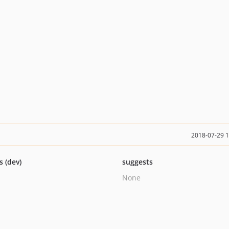
2018-07-29 
s (dev)
suggests
None