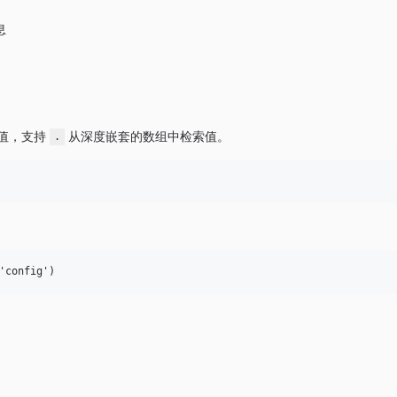
息
me值，支持
从深度嵌套的数组中检索值。
.