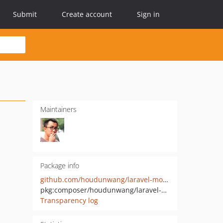
Submit
Create account
Sign in
Maintainers
Package info
github.com/houdunwang/laravel-module
pkg:composer/houdunwang/laravel-module
Transparency log