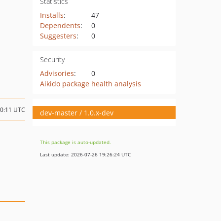
Statistics
Installs
:
47
Dependents
:
0
Suggesters
:
0
Security
Advisories
:
0
Aikido package health analysis
10:11 UTC
dev-master / 1.0.x-dev
This package is auto-updated.
Last update: 2026-07-26 19:26:24 UTC