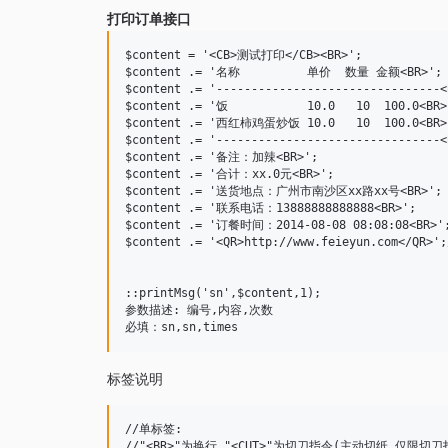
打印订单接口
$content = '<CB>测试打印</CB><BR>';

$content .= '名称　　　　　 单价  数量 金额<BR>';

$content .= '--------------------------------<B
$content .= '饭　　　　　 　10.0   10  100.0<BR>'
$content .= '西红柿鸡蛋炒饭 10.0   10  100.0<BR>'
$content .= '--------------------------------<B
$content .= '备注：加辣<BR>';

$content .= '合计：xx.0元<BR>';

$content .= '送货地点：广州市南沙区xx路xx号<BR>';

$content .= '联系电话：13888888888888<BR>';

$content .= '订餐时间：2014-08-08 08:08:08<BR>';
$content .= '<QR>http://www.feieyun.co
::printMsg('sn',$content,1);

参数描述: 编号,内容,次数

标签说明
//单标签:

//"<BR>"为换行,"<CUT>"为切刀指令(主动切纸,仅限切