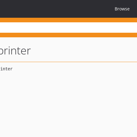
Browse
printer