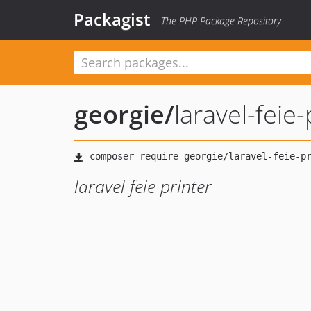
Packagist
The PHP Package Repository
georgie
/
laravel-feie-
laravel feie printer