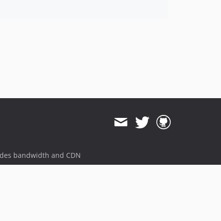
ides bandwidth and CDN