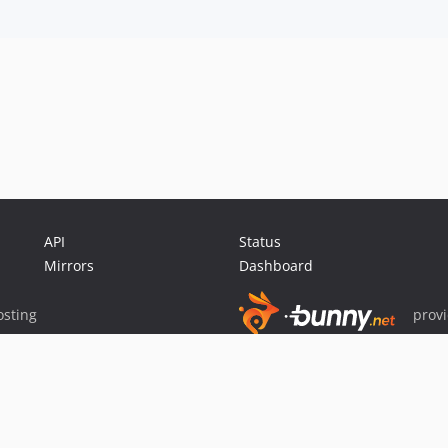
API
Status
Mirrors
Dashboard
sting
prov
Sponsor Packagist & Composer