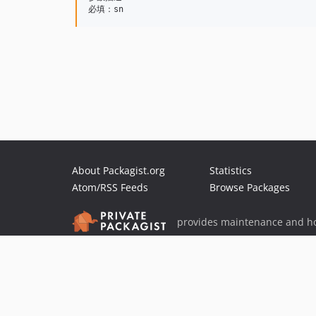
About Packagist.org
Statistics
Atom/RSS Feeds
Browse Packages
provides maintenance and ho
provides malware detection