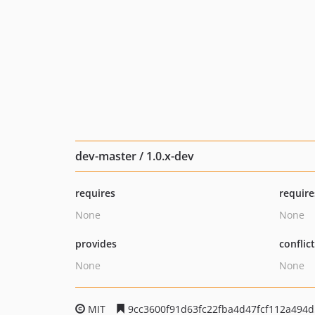
dev-master / 1.0.x-dev
requires
require
None
None
provides
conflic
None
None
MIT
9cc3600f91d63fc22fba4d47fcf112a494