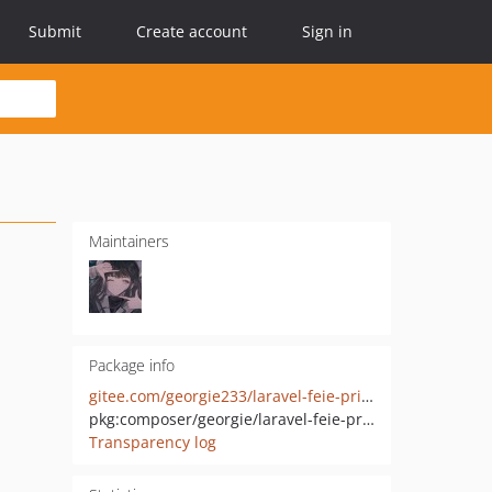
Submit
Create account
Sign in
Maintainers
Package info
gitee.com/georgie233/laravel-feie-printer.git
pkg:composer/georgie/laravel-feie-printer
Transparency log