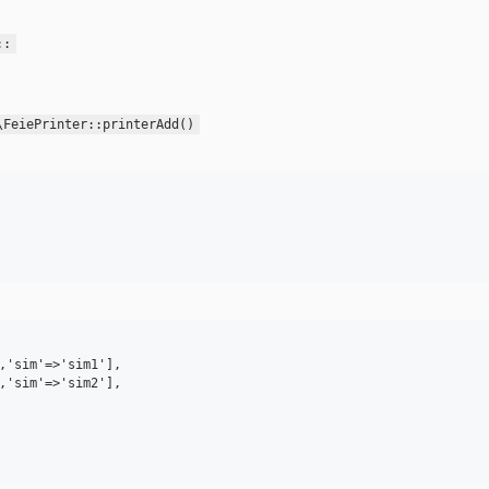
::
\FeiePrinter::printerAdd()
,'sim'=>'sim1'],

,'sim'=>'sim2'],
