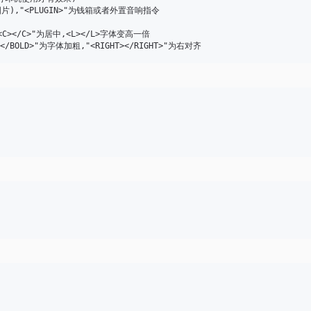
片),"<PLUGIN>"为钱箱或者外置音响指令

<C></C>"为居中,<L></L>字体变高一倍
