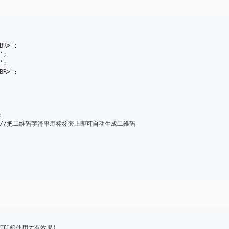
R>';

;

;

R>';



m</QR>';//把二维码字符串用标签套上即可自动生成二维码

刀打印机使用才有效果)
