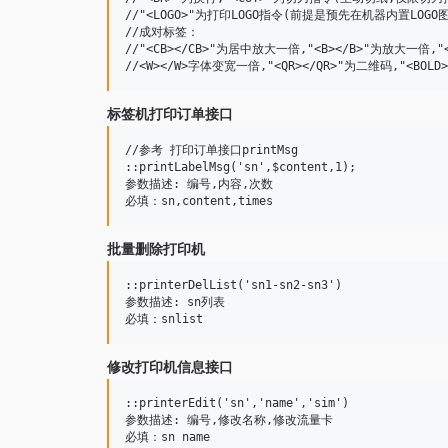
//"<LOGO>"为打印LOGO指令(前提是预先在机器内置LOGO图
//成对标签：

//"<CB></CB>"为居中放大一倍,"<B></B>"为放大一倍,"
标签机打印订单接口
//参考 打印订单接口printMsg

::printLabelMsg('sn',$content,1);

参数描述: 编号,内容,次数

批量删除打印机
::printerDelList('sn1-sn2-sn3')

参数描述: sn列表

修改打印机信息接口
::printerEdit('sn','name','sim')

参数描述: 编号,修改名称,修改流量卡
