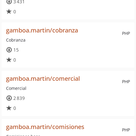
3 431
0
gamboa.martin/cobranza
PHP
Cobranza
15
0
gamboa.martin/comercial
PHP
Comercial
2 839
0
gamboa.martin/comisiones
PHP