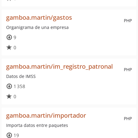
gamboa.martin/gastos
PHP
Organigrama de una empresa
9
0
gamboa.martin/im_registro_patronal
PHP
Datos de IMSS
1 358
0
gamboa.martin/importador
PHP
Importa datos entre paquetes
19