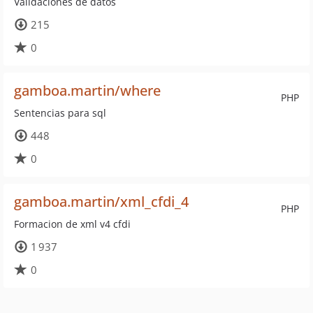
Validaciones de datos
215
0
gamboa.martin/where
PHP
Sentencias para sql
448
0
gamboa.martin/xml_cfdi_4
PHP
Formacion de xml v4 cfdi
1 937
0