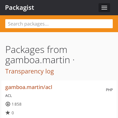
Packagist
Toggle
navigat
Packages from
gamboa.martin ·
Transparency log
gamboa.martin/acl
PHP
ACL
1 858
0