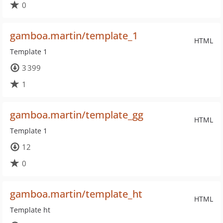
0
gamboa.martin/template_1
HTML
Template 1
3 399
1
gamboa.martin/template_gg
HTML
Template 1
12
0
gamboa.martin/template_ht
HTML
Template ht