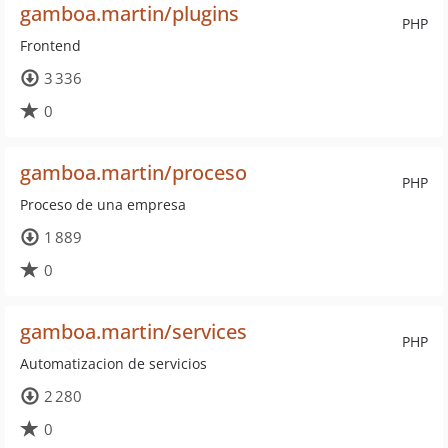
gamboa.martin/plugins
PHP
Frontend
3 336
0
gamboa.martin/proceso
PHP
Proceso de una empresa
1 889
0
gamboa.martin/services
PHP
Automatizacion de servicios
2 280
0