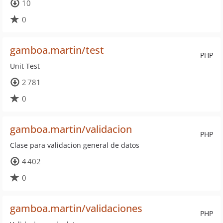
10
0
gamboa.martin/test
PHP
Unit Test
2 781
0
gamboa.martin/validacion
PHP
Clase para validacion general de datos
4 402
0
gamboa.martin/validaciones
PHP