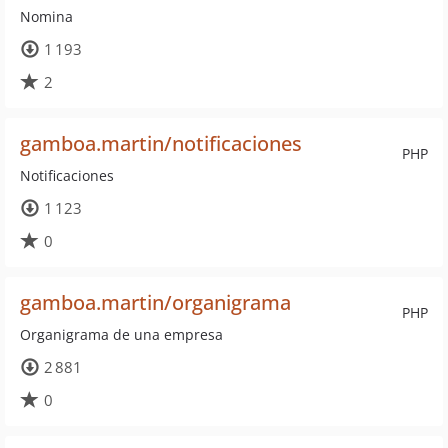
Nomina
1 193
2
gamboa.martin/notificaciones
PHP
Notificaciones
1 123
0
gamboa.martin/organigrama
PHP
Organigrama de una empresa
2 881
0