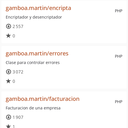
gamboa.martin/encripta
PHP
Encriptador y desencriptador
2 557
0
gamboa.martin/errores
PHP
Clase para controlar errores
3 072
0
gamboa.martin/facturacion
PHP
Facturacion de una empresa
1 907
1