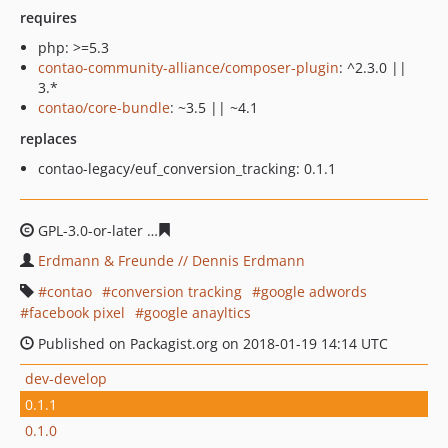
requires
php: >=5.3
contao-community-alliance/composer-plugin
: ^2.3.0 ||
3.*
contao/core-bundle
: ~3.5 || ~4.1
replaces
contao-legacy/euf_conversion_tracking: 0.1.1
GPL-3.0-or-later
9c2e6a206b6fc7430a2fa00001b3f40e9d
Erdmann & Freunde // Dennis Erdmann
contao
conversion tracking
google adwords
facebook pixel
google anayltics
Published on Packagist.org on 2018-01-19 14:14 UTC
dev-develop
0.1.1
0.1.0