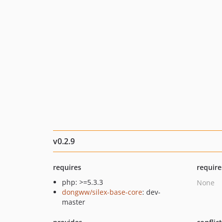
v0.2.9
requires
require
php: >=5.3.3
None
dongww/silex-base-core
: dev-
master