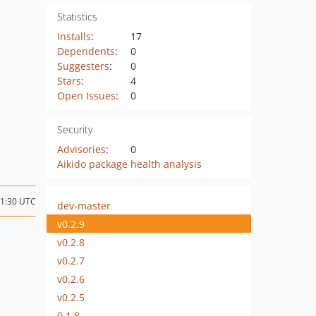
Statistics
Installs
:
17
Dependents
:
0
Suggesters
:
0
Stars
:
4
Open Issues
:
0
Security
Advisories
:
0
Aikido package health analysis
11:30 UTC
dev-master
v0.2.9
v0.2.8
v0.2.7
v0.2.6
v0.2.5
0.1.8