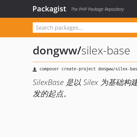
Packagist
The PHP Package Repository
dongww
/
silex-base
SilexBase 是以 Silex
发的起点。