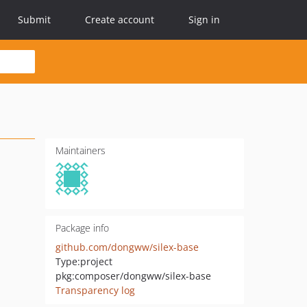
Submit
Create account
Sign in
Maintainers
Package info
github.com/dongww/silex-base
Type:
project
pkg:composer/dongww/silex-base
Transparency log