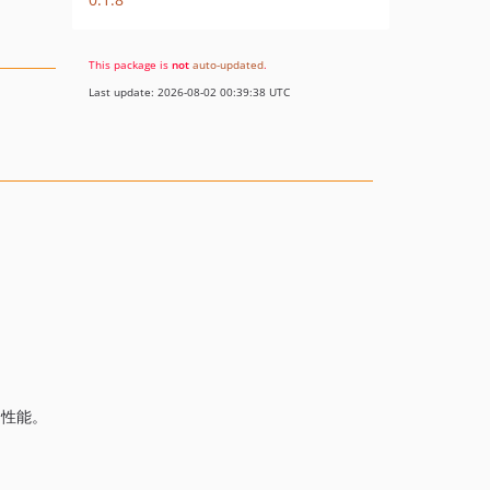
This package is
not
auto-updated
.
Last update: 2026-08-02 00:39:38 UTC
的性能。