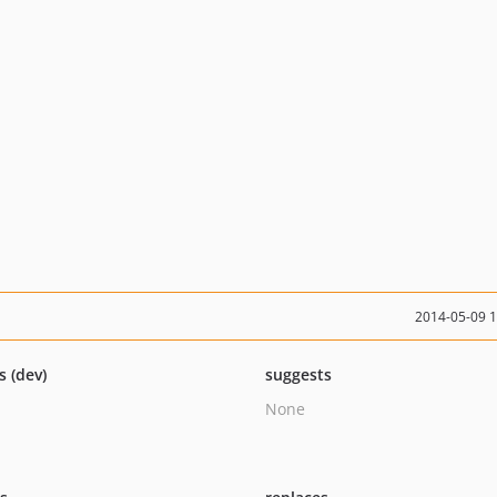
2014-05-09 
s (dev)
suggests
None