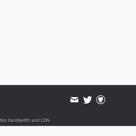
ides bandwidth and CDN