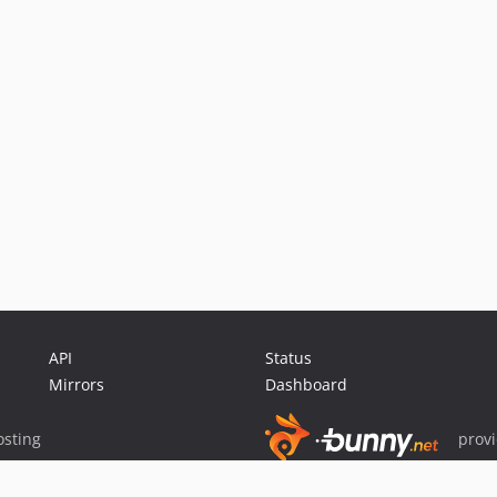
API
Status
Mirrors
Dashboard
sting
prov