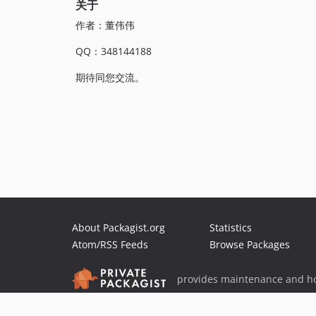
关于
作者：董伟伟
QQ：348144188
期待同您交流。
About Packagist.org
Statistics
Atom/RSS Feeds
Browse Packages
provides maintenance and ho
provides malware detection