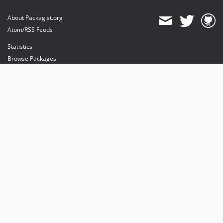
About Packagist.org
Atom/RSS Feeds
Statistics
Browse Packages
API
Mirrors
Status
Dashboard
provides maintenance and hosting
provides bandwidth and CDN
provides malware detection
Sponsor Packagist & Composer