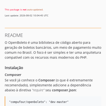
dev-WEB-6326
This package is
not
auto-updated
.
dev-WEB-6151
Last update: 2026-08-02 10:04:45 UTC
dev-WEB-4952
dev-revert-28-WEB-4911
dev-staging
README
dev-WEB-4902
O OpenBoleto é uma biblioteca de código aberto para
dev-canary
geração de boletos bancários, um meio de pagamento muito
dev-homolog
comum no Brasil. O foco é ser simples e ter uma arquitetura
dev-WEB-4946
compatível com os recursos mais modernos do PHP.
dev-WEB-4915
dev-revert-26-WEB-4869
Instalação
dev-WEB-4911
Composer
dev-WEB-4869
Se você já conhece o
Composer
(o que é extremamente
recomendado), simplesmente adicione a dependência
dev-WEB-4534
abaixo à diretiva
"require"
seu
composer.json
:
dev-WEB-4243
dev-WEB-4202
dev-WEB-3648