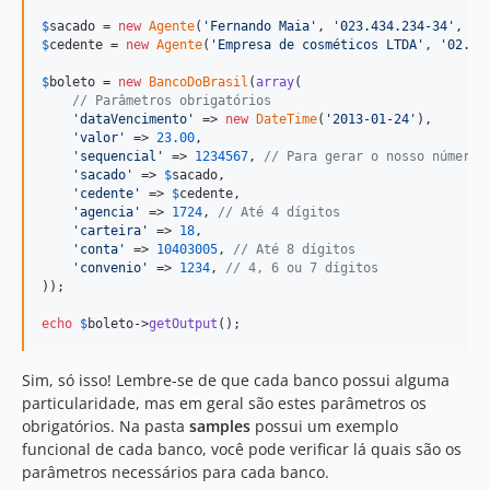
$
sacado
 = 
new
Agente
(
'
Fernando Maia
'
, 
'
023.434.234-34
'
, 
'
A
$
cedente
 = 
new
Agente
(
'
Empresa de cosméticos LTDA
'
, 
'
02.12
$
boleto
 = 
new
BancoDoBrasil
(
array
(

// Parâmetros obrigatórios
'
dataVencimento
'
 => 
new
DateTime
(
'
2013-01-24
'
),

'
valor
'
 => 
23.00
,

'
sequencial
'
 => 
1234567
, 
// Para gerar o nosso número
'
sacado
'
 => 
$
sacado
,

'
cedente
'
 => 
$
cedente
,

'
agencia
'
 => 
1724
, 
// Até 4 dígitos
'
carteira
'
 => 
18
,

'
conta
'
 => 
10403005
, 
// Até 8 dígitos
'
convenio
'
 => 
1234
, 
// 4, 6 ou 7 dígitos
));

echo
$
boleto
->
getOutput
();
Sim, só isso! Lembre-se de que cada banco possui alguma
particularidade, mas em geral são estes parâmetros os
obrigatórios. Na pasta
samples
possui um exemplo
funcional de cada banco, você pode verificar lá quais são os
parâmetros necessários para cada banco.