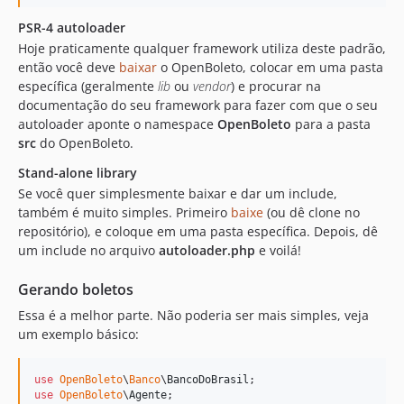
dev-WEB-3638
PSR-4 autoloader
dev-WEB-976
Hoje praticamente qualquer framework utiliza deste padrão,
dev-fix-tests
então você deve
baixar
o OpenBoleto, colocar em uma pasta
específica (geralmente
lib
ou
vendor
) e procurar na
documentação do seu framework para fazer com que o seu
autoloader aponte o namespace
OpenBoleto
para a pasta
src
do OpenBoleto.
Stand-alone library
Se você quer simplesmente baixar e dar um include,
também é muito simples. Primeiro
baixe
(ou dê clone no
repositório), e coloque em uma pasta específica. Depois, dê
um include no arquivo
autoloader.php
e voilá!
Gerando boletos
Essa é a melhor parte. Não poderia ser mais simples, veja
um exemplo básico:
use
OpenBoleto
\
Banco
\
BancoDoBrasil
use
OpenBoleto
\
Agente
;
