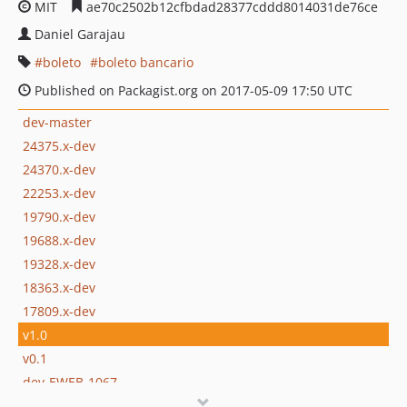
MIT
ae70c2502b12cfbdad28377cddd8014031de76ce
Daniel Garajau
boleto
boleto bancario
Published on Packagist.org on 2017-05-09 17:50 UTC
dev-master
24375.x-dev
24370.x-dev
22253.x-dev
19790.x-dev
19688.x-dev
19328.x-dev
18363.x-dev
17809.x-dev
v1.0
v0.1
dev-EWEB-1067
dev-EWEB-354