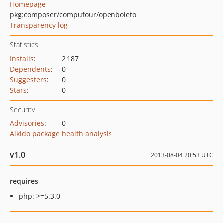
Homepage
pkg:composer/compufour/openboleto
Transparency log
Statistics
Installs
:
2 187
Dependents
:
0
Suggesters
:
0
Stars
:
0
Security
Advisories
:
0
Aikido package health analysis
v1.0
2013-08-04 20:53 UTC
requires
php: >=5.3.0